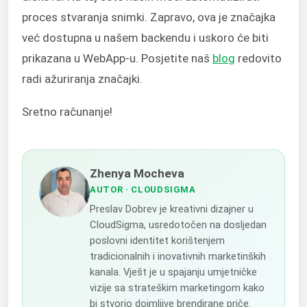
proces stvaranja snimki. Zapravo, ova je značajka
već dostupna u našem backendu i uskoro će biti
prikazana u WebApp-u. Posjetite naš
blog
redovito
radi ažuriranja značajki.
Sretno računanje!
Zhenya Mocheva
AUTOR
· CLOUDSIGMA
Preslav Dobrev je kreativni dizajner u
CloudSigma, usredotočen na dosljedan
poslovni identitet korištenjem
tradicionalnih i inovativnih marketinških
kanala. Vješt je u spajanju umjetničke
vizije sa strateškim marketingom kako
bi stvorio dojmljive brendirane priče.