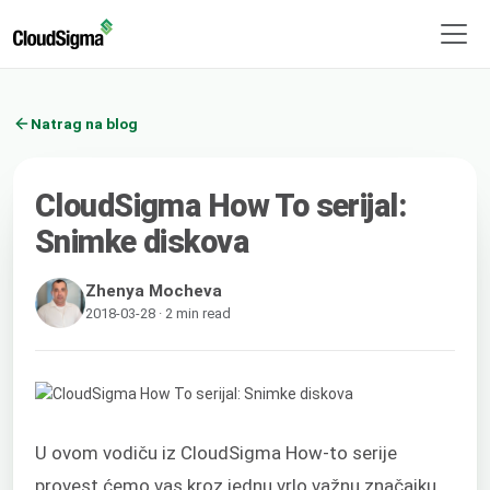
Natrag na blog
CloudSigma How To serijal:
Snimke diskova
Zhenya Mocheva
2018-03-28 · 2 min read
U ovom vodiču iz CloudSigma How-to serije
provest ćemo vas kroz jednu vrlo važnu značajku