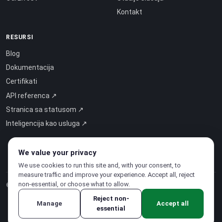
Kontakt
RESURSI
Blog
Dokumentacija
Certifikati
API referenca ↗
Stranica sa statusom ↗
Inteligencija kao usluga ↗
We value your privacy
We use cookies to run this site and, with your consent, to
measure traffic and improve your experience. Accept all, reject
non-essential, or choose what to allow.
© 2026 CloudSigma Holding AG.
Sva prava pridržana
.
Reject non-
Manage
Accept all
essential
Pravila o privatnosti
·
Uvjeti pružanja usluge