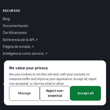
RECURSOS
Blog
Documentación
Certificaciones
Referencia de la API ↗
Página de estado ↗
Inteligencia como servicio ↗
We value your privacy
We use cookies to run this site and, with your consent, to
measure traffic and improve your experience. Accept all, reject
non-essential, or choose what to allow.
© 2026 CloudSigma Holding AG.
Todos los derechos reservados
.
Reject non-
Manage
Accept all
essential
Política de privacidad
·
Condiciones del servicio