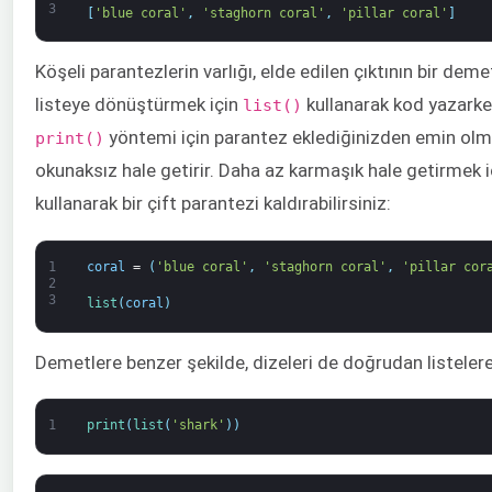
3
[
'blue coral'
,
'staghorn coral'
,
'pillar coral'
]
Köşeli parantezlerin varlığı, elde edilen çıktının bir dem
listeye dönüştürmek için
kullanarak kod yazark
list()
yöntemi için parantez eklediğinizden emin olma
print()
okunaksız hale getirir. Daha az karmaşık hale getirmek i
kullanarak bir çift parantezi kaldırabilirsiniz:
1
coral
=
(
'blue coral'
,
'staghorn coral'
,
'pillar cor
2
3
list
(
coral
)
Demetlere benzer şekilde, dizeleri de doğrudan listelere
1
print
(
list
(
'shark'
)
)