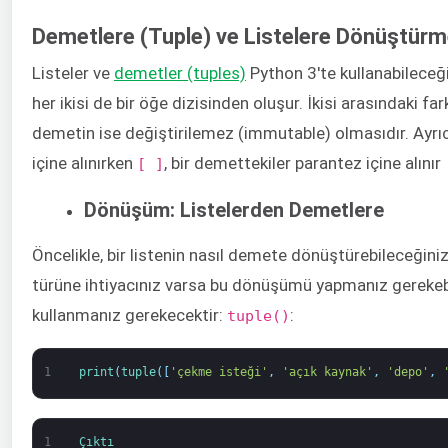
Demetlere (Tuple) ve Listelere Dönüştür
Listeler ve
demetler (tuples)
Python 3'te kullanabileceğin
her ikisi de bir öğe dizisinden oluşur. İkisi arasındaki fark
demetin ise değiştirilemez (immutable) olmasıdır. Ayrıca
içine alınırken
, bir demettekiler parantez içine alınır
[ ]
Dönüşüm: Listelerden Demetlere
Öncelikle, bir listenin nasıl demete dönüştürebileceğinizi
türüne ihtiyacınız varsa bu dönüşümü yapmanız gerekebi
kullanmanız gerekecektir:
:
tuple()
1
print
(
tuple
(
[
'çekme isteği'
,
'açık kaynak'
,
'depo'
,
1
Çıktı