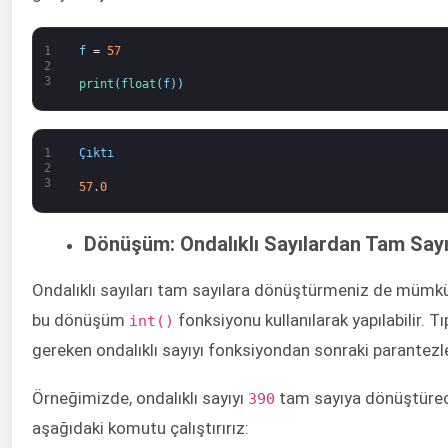
1
f
=
57
2
3
print
(
float
(
f
)
)
1
Çıktı
2
3
57.0
Dönüşüm: Ondalıklı Sayılardan Tam Sayı
Ondalıklı sayıları tam sayılara dönüştürmeniz de mümk
bu dönüşüm
fonksiyonu kullanılarak yapılabilir. T
int()
gereken ondalıklı sayıyı fonksiyondan sonraki parantezle
Örneğimizde, ondalıklı sayıyı
tam sayıya dönüştüre
390
aşağıdaki komutu çalıştırırız: