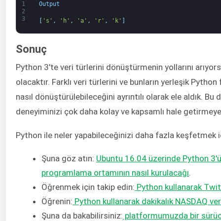
1
Output
2
3
[
's'
,
'h'
,
'a'
,
'r'
,
'k'
]
Sonuç
Python 3'te veri türlerini dönüştürmenin yollarını arıyor
olacaktır. Farklı veri türlerini ve bunların yerleşik Python
nasıl dönüştürülebileceğini ayrıntılı olarak ele aldık. 
deneyiminizi çok daha kolay ve kapsamlı hale getirmeye 
Python ile neler yapabileceğinizi daha fazla keşfetmek iç
Şuna göz atın:
Ubuntu 16.04 üzerinde Python 3'ün 
programlama ortamının nasıl kurulacağı
.
Öğrenmek için takip edin:
Python kullanarak Twitte
Öğrenin:
Python kullanarak dakikalık NASDAQ veril
Şuna da bakabilirsiniz:
platformumuzda bir sürüc