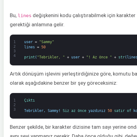
Bu,
değişkenini kodu çalıştırabilmek için karakte
lines
gerektiği anlamına gelir.
1
user
=
"Sammy"
2
lines
=
50
3
4
print
(
"Tebrikler, "
+
user
+
"! Az önce "
+
str
(
line
Artık dönüşüm işlevini yerleştirdiğinize göre, komutu baş
olarak aşağıdakine benzer bir şey göreceksiniz:
1
Çıktı
2
3
Tebrikler
,
Sammy
!
Siz 
az önce 
yazdınız
50
satır 
of 
k
Benzer şekilde, bir karakter dizisine tam sayı yerine onda
aynı şeyi yapmanız gerekir. Daha önce olduğu gibi, değer