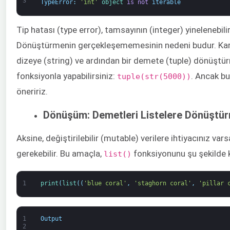
3
TypeError
:
'int'
object
is
not
iterable
Tip hatası (type error), tamsayının (integer) yinelenebilir
Dönüştürmenin gerçekleşememesinin nedeni budur. Karma
dizeye (string) ve ardından bir demete (tuple) dönüştü
fonksiyonla yapabilirsiniz:
. Ancak bu
tuple(str(5000))
öneririz.
Dönüşüm: Demetleri Listelere Dönüştü
Aksine, değiştirilebilir (mutable) verilere ihtiyacınız v
gerekebilir. Bu amaçla,
fonksiyonunu şu şekilde k
list()
1
print
(
list
(
(
'blue coral'
,
'staghorn coral'
,
'pillar 
1
Output
2