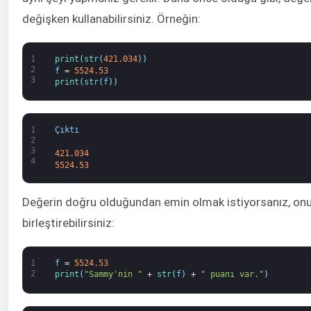
değişken kullanabilirsiniz. Örneğin:
1
print
(
str
(
421.034
)
)
2
f
=
5524.53
3
print
(
str
(
f
)
)
1
Çıktı
2
3
421.034
4
5524.53
Değerin doğru olduğundan emin olmak istiyorsanız, onu ş
birleştirebilirsiniz:
1
f
=
5524.53
2
print
(
"Sammy'nin "
+
str
(
f
)
+
" puanı var."
)