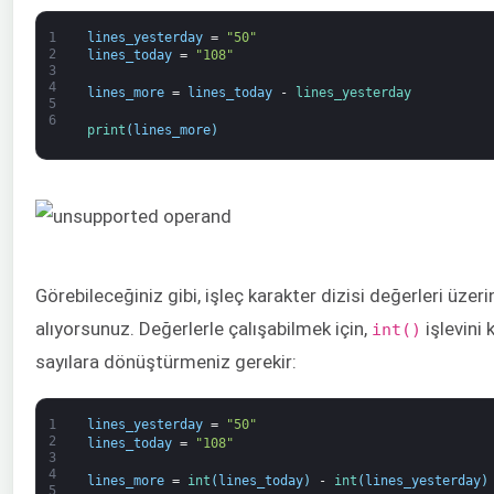
1
lines_yesterday
=
"50"
2
lines_today
=
"108"
3
4
lines_more
=
lines_today
-
lines_yesterday
5
6
print
(
lines_more
)
Görebileceğiniz gibi, işleç karakter dizisi değerleri üzer
alıyorsunuz. Değerlerle çalışabilmek için,
işlevini 
int()
sayılara dönüştürmeniz gerekir:
1
lines_yesterday
=
"50"
2
lines_today
=
"108"
3
4
lines_more
=
int
(
lines_today
)
-
int
(
lines_yesterday
)
5