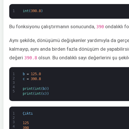
1
int
(
390.8
)
Bu fonksiyonu çalıştırmanın sonucunda,
ondalıklı 
390
Aynı şekilde, dönüşümü değişkenler yardımıyla da gerçek
kalmayıp, aynı anda birden fazla dönüşüm de yapabilirsi
değeri
olsun. Bu ondalıklı sayı değerlerini şu şekil
390.8
1
b
=
125.0
2
c
=
390.8
3
4
print
(
int
(
b
)
)
5
print
(
int
(
c
)
)
1
Çıktı
2
3
125
4
390