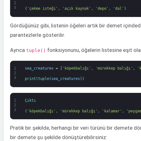
2
3
(
'çekme isteği'
,
'açık kaynak'
,
'depo'
,
'dal'
)
Gördüğünüz gibi, listenin öğeleri artık bir demet içindedi
parantezlerle gösterilir.
Ayrıca
fonksiyonunu, öğelerin listesine eşit olan
tuple()
1
sea_creatures
=
[
'köpekbalığı'
,
'mürekkep balığı'
,
'
2
3
print
(
tuple
(
sea_creatures
)
)
1
Çıktı
2
3
(
'köpekbalığı'
,
'mürekkep balığı'
,
'kalamar'
,
'peyga
Pratik bir şekilde, herhangi bir veri türünü bir demete dön
bir demete şu şekilde dönüştürebilirsiniz: