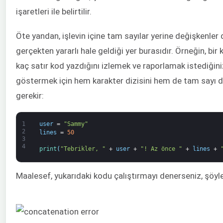
işaretleri ile belirtilir.
Öte yandan, işlevin içine tam sayılar yerine değişkenler de
gerçekten yararlı hale geldiği yer burasıdır. Örneğin, bir k
kaç satır kod yazdığını izlemek ve raporlamak istediğinizi
göstermek için hem karakter dizisini hem de tam sayı d
gerekir:
1
user
=
"Sammy"
2
lines
=
50
3
4
print
(
"Tebrikler, "
+
user
+
"! Az önce "
+
lines
+
Maalesef, yukarıdaki kodu çalıştırmayı denerseniz, şöyle 