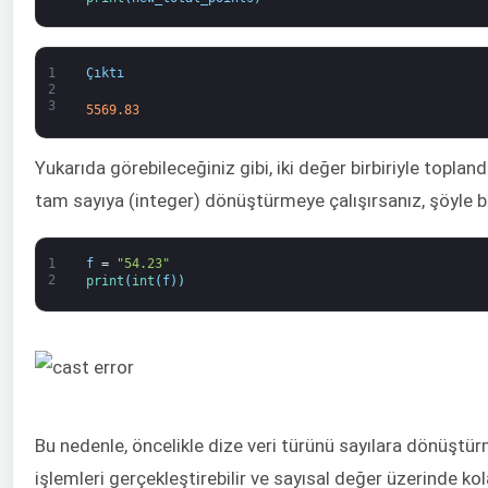
1
Çıktı
2
3
5569.83
Yukarıda görebileceğiniz gibi, iki değer birbiriyle toplan
tam sayıya (integer) dönüştürmeye çalışırsanız, şöyle bir
1
f
=
"54.23"
2
print
(
int
(
f
)
)
Bu nedenle, öncelikle dize veri türünü sayılara dönüştür
işlemleri gerçekleştirebilir ve sayısal değer üzerinde k