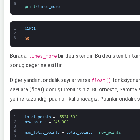
6
print
(
lines_more
)
1
Çıktı
2
3
58
Burada,
bir değişkendir. Bu değişken bir ta
lines_more
sonuç değerine eşittir.
Diğer yandan, ondalık sayılar varsa
fonksiyonunu
float()
sayılara (float) dönüştürebilirsiniz. Bu örnekte, Sammy ad
yerine kazandığı puanları kullanacağız. Puanlar ondalık s
1
total_points
=
"5524.53"
2
new_points
=
"45.30"
3
4
new_total_points
=
total_points
+
new_points
5