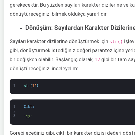
gerekecektir. Bu yüzden sayıları karakter dizilerine ve kar
dönüştüreceğinizi bilmek oldukça yararlıdır.
Dönüşüm: Sayılardan Karakter Dizilerin
Sayıları karakter dizilerine dönüştürmek için
işlev
str()
gibi, dönüştürmek istediğiniz değeri parantez içine yerle
bir değişken olabilir. Başlangıç olarak,
gibi bir tam say
12
dönüştüreceğinizi inceleyelim:
1
str
(
12
)
1
Çıktı
2
3
'12'
Görebileceğiniz gibi, çıktı bir karakter dizisi değeri göst