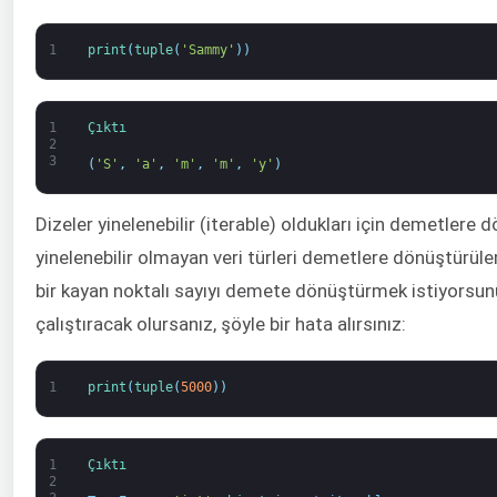
1
print
(
tuple
(
'Sammy'
)
)
1
Çıktı
2
3
(
'S'
,
'a'
,
'm'
,
'm'
,
'y'
)
Dizeler yinelenebilir (iterable) oldukları için demetlere d
yinelenebilir olmayan veri türleri demetlere dönüştürüle
bir kayan noktalı sayıyı demete dönüştürmek istiyorsu
çalıştıracak olursanız, şöyle bir hata alırsınız:
1
print
(
tuple
(
5000
)
)
1
Çıktı
2