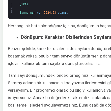
1
Çıktı
2
3
Sammy'nin 
var
5524.53
puanı
.
Herhangi bir hata almadığınız için bu, dönüşümün başarıl
Dönüşüm: Karakter Dizilerinden Sayılar
Benzer şekilde, karakter dizilerini de sayılara dönüştüreb
basamak yoksa, onu bir tam sayıya dönüştürmeniz daha iy
işlevini kullanarak tam sayılara dönüştürebilirsiniz.
Tam sayı dönüşümündeki önceki örneğimizi kullanmaya
Sammy adında bir kullanıcının kod yazma ilerlemesini gü
varsayalım. Bir programcı olarak, bu bilgiyi kullanıcıya y
istiyorsunuz. Ancak bu değerler karakter dizisi olarak s
bazı temel işleçleri uygulayamazsınız. Bunu aşağıda göz