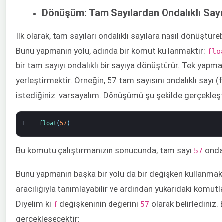
Dönüşüm: Tam Sayılardan Ondalıklı Sayı
İlk olarak, tam sayıları ondalıklı sayılara nasıl dönüştür
Bunu yapmanın yolu, adında bir komut kullanmaktır:
flo
bir tam sayıyı ondalıklı bir sayıya dönüştürür. Tek yapm
yerleştirmektir. Örneğin, 57 tam sayısını ondalıklı sayı 
istediğinizi varsayalım. Dönüşümü şu şekilde gerçekleşti
1
float
(
57
)
Bu komutu çalıştırmanızın sonucunda, tam sayı
ondal
57
Bunu yapmanın başka bir yolu da bir değişken kullanmakt
aracılığıyla tanımlayabilir ve ardından yukarıdaki komutla 
Diyelim ki
değişkeninin değerini
olarak belirledini
f
57
gerçekleşecektir: