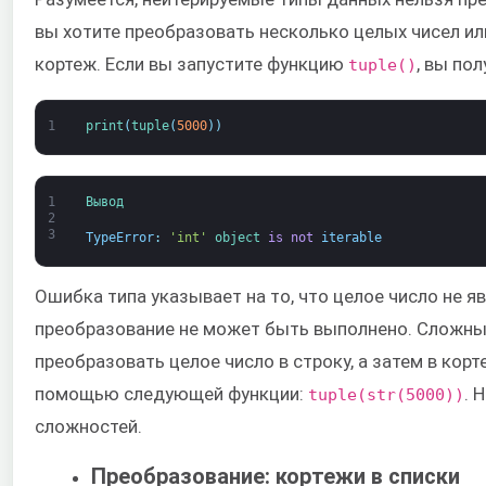
вы хотите преобразовать несколько целых чисел ил
кортеж. Если вы запустите функцию
, вы по
tuple()
1
print
(
tuple
(
5000
)
)
1
Вывод
2
3
TypeError
:
'int'
object
is
not
iterable
Ошибка типа указывает на то, что целое число не я
преобразование не может быть выполнено. Сложны
преобразовать целое число в строку, а затем в кор
помощью следующей функции:
. 
tuple(str(5000))
сложностей.
Преобразование: кортежи в списки