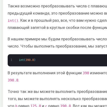
Также возможно преобразовывать числа с плавающе
предыдущей команде, это преобразование можно 
. Как и в прошлый раз, все, что вам нужно сдел
int()
плавающей запятой в круглые скобки после функции
В нашем примере мы будем преобразовывать число
число. Чтобы выполнить преобразование, мы запу
1
int
(
390.8
)
В результате выполнения этой функции
изменитс
390
.
390.8
Точно так же вы можете выполнить преобразовани
того, вы можете выполнять несколько преобразов
что
равно
и
равно
. Вот как вы может
b
125.0
c
390.8