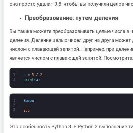
она просто удалит 0.8, чтобы вы получили целое чис
Преобразование: путем деления
Вы также можете преобразовывать целые числа в ч
деления. Деление целых чисел друг на друга может 
числом с плавающей запятой. Например, при делении 
является числом с плавающей запятой. Посмотрите
1
a
=
5
/
2
2
print
(
a
)
1
Вывод
2
3
2.5
Это особенность Python 3. В Python 2 выполнение т