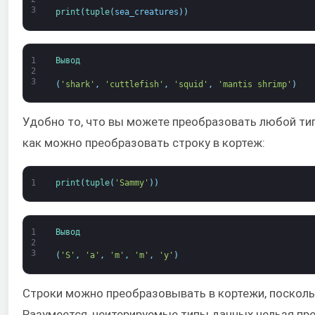
3
print
(
tuple
(
sea_creatures
)
)
1
Вывод
2
3
(
'shark'
,
'cuttlefish'
,
'squid'
,
'mantis shrimp'
)
Удобно то, что вы можете преобразовать любой тип
как можно преобразовать строку в кортеж:
1
print
(
tuple
(
'Sammy'
)
)
1
Вывод
2
3
(
'S'
,
'a'
,
'm'
,
'm'
,
'y'
)
Строки можно преобразовывать в кортежи, посколь
Разумеется, неитерируемые типы данных нельзя пре