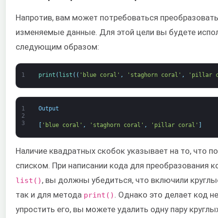
Напротив, вам может потребоваться преобразовать 
изменяемые данные. Для этой цели вы будете исп
следующим образом:
1
print
(
list
(
(
'blue coral'
,
'staghorn coral'
,
'pillar 
1
Output
2
3
[
'blue coral'
,
'staghorn coral'
,
'pillar coral'
]
Наличие квадратных скобок указывает на то, что п
списком. При написании кода для преобразования 
, вы должны убедиться, что включили круглы
list()
так и для метода
. Однако это делает код 
print()
упростить его, вы можете удалить одну пару круглы