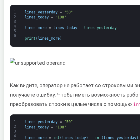
1
lines_yesterday
=
"50"
2
lines_today
=
"108"
3
4
lines_more
=
lines_today
-
lines_yesterday
5
6
print
(
lines_more
)
Как видите, оператор не работает со строковыми з
получаете ошибку. Чтобы иметь возможность работ
преобразовать строки в целые числа с помощью
in
1
lines_yesterday
=
"50"
2
lines_today
=
"108"
3
4
lines_more
=
int
(
lines_today
)
-
int
(
lines_yesterday
)