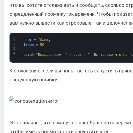
что вы хотите отслеживать и сообщать, сколько ст
определенный промежуток времени. Чтобы показат
вам нужно вывести как строковые, так и целочислен
1
user
=
"Sammy"
2
lines
=
50
3
4
print
(
"Поздравляем, "
+
user
+
"! Вы только что напи
К сожалению, если вы попытаетесь запустить прив
следующую ошибку:
Это означает, что вам нужно преобразовать перем
чтобы иметь возможность запустить код.