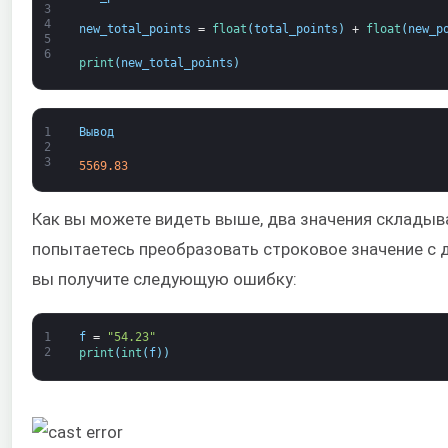
3
4
new_total_points
=
float
(
total_points
)
+
float
(
new_p
5
6
print
(
new_total_points
)
1
Вывод
2
3
5569.83
Как вы можете видеть выше, два значения складыв
попытаетесь преобразовать строковое значение с 
вы получите следующую ошибку:
1
f
=
"54.23"
2
print
(
int
(
f
)
)