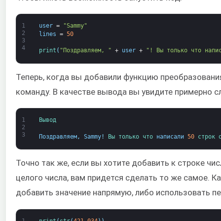
1
user
=
"Sammy"
2
lines
=
50
3
4
print
(
"Поздравляем, "
+
user
+
"! Вы только что напи
Теперь, когда вы добавили функцию преобразовани
команду. В качестве вывода вы увидите примерно 
1
Вывод
2
3
Поздравляем
,
Sammy
!
Вы 
только что 
написали
50
строк 
Точно так же, если вы хотите добавить к строке ч
целого числа, вам придется сделать то же самое. К
добавить значение напрямую, либо использовать п
1
print
(
str
(
421.034
)
)