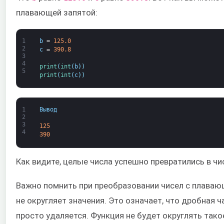
плавающей запятой:
1
b
=
125.0
2
c
=
390.8
3
4
print
(
int
(
b
)
)
5
print
(
int
(
c
)
)
1
Вывод
2
3
125
4
390
Как видите, целые числа успешно превратились в чи
Важно помнить при преобразовании чисел с плавающ
не округляет значения. Это означает, что дробная 
просто удаляется. Функция не будет округлять такое