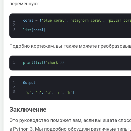
переменную:
1
coral
=
(
'blue coral'
,
'staghorn coral'
,
'pillar cor
2
3
list
(
coral
)
Подобно кортежам, вы также можете преобразовыва
1
print
(
list
(
'shark'
)
)
1
Output
2
3
[
's'
,
'h'
,
'a'
,
'r'
,
'k'
]
Заключение
Это руководство поможет вам, если вы ищете спос
в Python 3. Мы подробно обсудили различные типы 