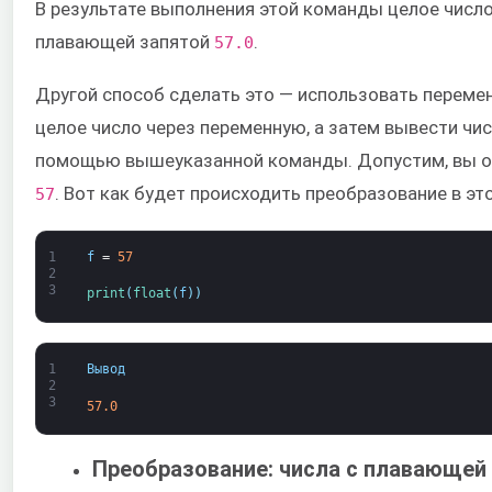
В результате выполнения этой команды целое числ
плавающей запятой
.
57.0
Другой способ сделать это — использовать переме
целое число через переменную, а затем вывести чи
помощью вышеуказанной команды. Допустим, вы 
. Вот как будет происходить преобразование в эт
57
1
f
=
57
2
3
print
(
float
(
f
)
)
1
Вывод
2
3
57.0
Преобразование: числа с плавающей 