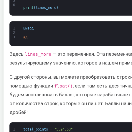
5
6
print
(
lines_more
)
1
Вывод
2
3
58
Здесь
— это переменная. Эта переменна
lines_more
результирующему значению, которое в нашем приме
С другой стороны, вы можете преобразовать строки
помощью функции
, если там есть десятичн
float()
будем использовать баллы, которые зарабатывает 
от количества строк, которые он пишет. Баллы нач
дробей:
1
total_points
=
"5524.53"