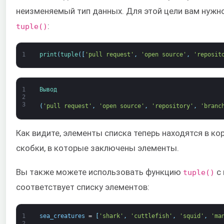
неизменяемый тип данных. Для этой цели вам нужн
:
tuple()
1
print
(
tuple
(
[
'pull request'
,
'open source'
,
'reposit
1
Вывод
2
3
(
'pull request'
,
'open source'
,
'repository'
,
'branc
Как видите, элементы списка теперь находятся в ко
скобки, в которые заключены элементы.
Вы также можете использовать функцию
с 
tuple()
соответствует списку элементов:
1
sea_creatures
=
[
'shark'
,
'cuttlefish'
,
'squid'
,
'ma
2