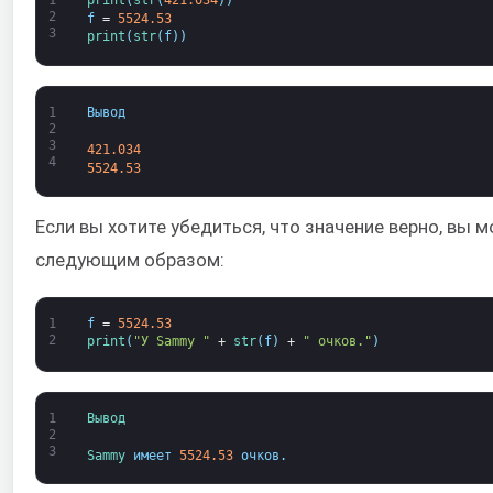
2
f
=
5524.53
3
print
(
str
(
f
)
)
1
Вывод
2
3
421.034
4
5524.53
Если вы хотите убедиться, что значение верно, вы 
следующим образом:
1
f
=
5524.53
2
print
(
"У Sammy "
+
str
(
f
)
+
" очков."
)
1
Вывод
2
3
Sammy 
имеет
5524.53
очков
.