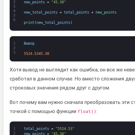
2
new_points
=
"45.30"
3
4
new_total_points
=
total_points
+
new_points
5
6
print
(
new_total_points
)
1
Вывод
2
3
5524.5345.30
Хотя вывод не выглядит как ошибка, он все же неве
сработал в данном случае. Но вместо сложения дву
строковых значения рядом друг с другом.
Вот почему вам нужно сначала преобразовать эти с
точкой с помощью функции
:
float()
1
total_points
=
"5524.53"
2
new_points
=
"45.30"