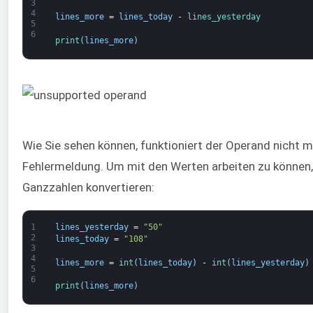
3
4
lines_more
=
lines_today
-
lines_yesterday
5
6
print
(
lines_more
)
Wie Sie sehen können, funktioniert der Operand nicht m
Fehlermeldung. Um mit den Werten arbeiten zu können,
Ganzzahlen konvertieren:
1
lines_yesterday
=
"50"
2
lines_today
=
"108"
3
4
lines_more
=
int
(
lines_today
)
-
int
(
lines_yesterday
)
5
6
print
(
lines_more
)