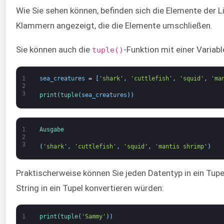
Wie Sie sehen können, befinden sich die Elemente der Li
Klammern angezeigt, die die Elemente umschließen.
Sie können auch die
-Funktion mit einer Variab
tuple()
1
sea_creatures
=
[
'shark'
,
'cuttlefish'
,
'squid'
,
'ma
2
3
print
(
tuple
(
sea_creatures
)
)
1
Ausgabe
2
3
(
'shark'
,
'cuttlefish'
,
'squid'
,
'mantis shrimp'
)
Praktischerweise können Sie jeden Datentyp in ein Tupel 
String in ein Tupel konvertieren würden:
1
print
(
tuple
(
'Sammy'
)
)