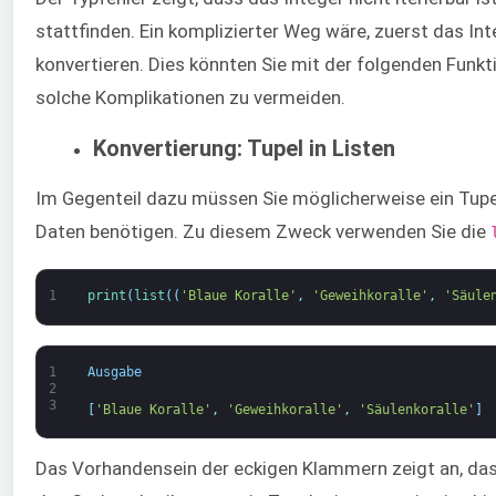
stattfinden. Ein komplizierter Weg wäre, zuerst das Inte
konvertieren. Dies könnten Sie mit der folgenden Funkt
solche Komplikationen zu vermeiden.
Konvertierung: Tupel in Listen
Im Gegenteil dazu müssen Sie möglicherweise ein Tupel 
Daten benötigen. Zu diesem Zweck verwenden Sie die
1
print
(
list
(
(
'Blaue Koralle'
,
'Geweihkoralle'
,
'Säule
1
Ausgabe
2
3
[
'Blaue Koralle'
,
'Geweihkoralle'
,
'Säulenkoralle'
]
Das Vorhandensein der eckigen Klammern zeigt an, dass