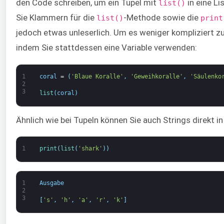
den Code schreiben, um ein Tupel mit
in eine Li
list()
Sie Klammern für die
-Methode sowie die
list()
print
jedoch etwas unleserlich. Um es weniger kompliziert z
indem Sie stattdessen eine Variable verwenden:
1
coral
=
(
'Blaue Koralle'
,
'Geweihkoralle'
,
'Säulenko
2
3
list
(
coral
)
Ähnlich wie bei Tupeln können Sie auch Strings direkt 
1
print
(
list
(
'shark'
)
)
1
Ausgabe
2
3
[
's'
,
'h'
,
'a'
,
'r'
,
'k'
]