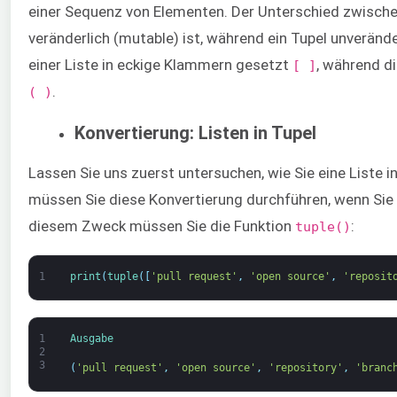
einer Sequenz von Elementen. Der Unterschied zwischen
veränderlich (mutable) ist, während ein Tupel unverän
einer Liste in eckige Klammern gesetzt
, während d
[ ]
.
( )
Konvertierung: Listen in Tupel
Lassen Sie uns zuerst untersuchen, wie Sie eine Liste i
müssen Sie diese Konvertierung durchführen, wenn Sie 
diesem Zweck müssen Sie die Funktion
:
tuple()
1
print
(
tuple
(
[
'pull request'
,
'open source'
,
'reposit
1
Ausgabe
2
3
(
'pull request'
,
'open source'
,
'repository'
,
'branc