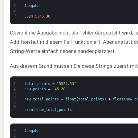
1
Ausgabe
2
3
5524.5345.30
Obwohl die Ausgabe nicht als Fehler dargestellt wird, i
Addition hat in diesem Fall funktioniert. Aber anstatt 
String-Werte einfach nebeneinander platziert.
Aus diesem Grund müssen Sie diese Strings zuerst mi
1
total_points
=
"5524.53"
2
new_points
=
"45.30"
3
4
new_total_points
=
float
(
total_points
)
+
float
(
new_p
5
6
print
(
new_total_points
)
1
Ausgabe
2