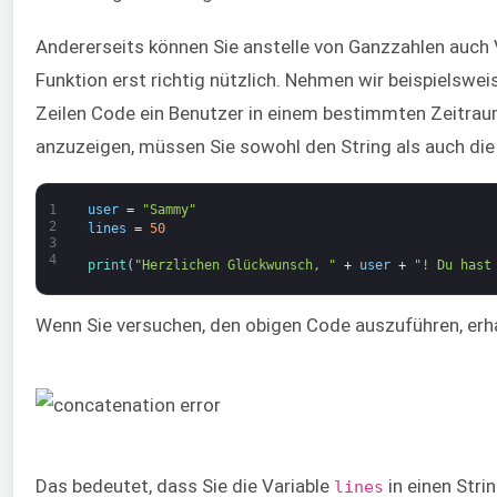
Andererseits können Sie anstelle von Ganzzahlen auch Va
Funktion erst richtig nützlich. Nehmen wir beispielswei
Zeilen Code ein Benutzer in einem bestimmten Zeitra
anzuzeigen, müssen Sie sowohl den String als auch di
1
user
=
"Sammy"
2
lines
=
50
3
4
print
(
"Herzlichen Glückwunsch, "
+
user
+
"! Du hast
Wenn Sie versuchen, den obigen Code auszuführen, erhal
Das bedeutet, dass Sie die Variable
in einen Str
lines