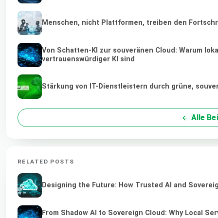
Menschen, nicht Plattformen, treiben den Fortschr
Von Schatten-KI zur souveränen Cloud: Warum loka
vertrauenswürdiger KI sind
Stärkung von IT-Dienstleistern durch grüne, souv
Alle Be
RELATED POSTS
Designing the Future: How Trusted AI and Sovereig
From Shadow AI to Sovereign Cloud: Why Local Serv