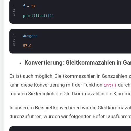
1
f
=
57
2
3
print
(
float
(
f
)
)
1
Ausgabe
2
3
57.0
Konvertierung: Gleitkommazahlen in Ga
Es ist auch möglich, Gleitkommazahlen in Ganzzahlen zu
kann diese Konvertierung mit der Funktion
durchg
int()
müssen Sie lediglich die Gleitkommazahl in die Klamme
In unserem Beispiel konvertieren wir die Gleitkommaza
durchzuführen, würden wir folgenden Befehl ausführen