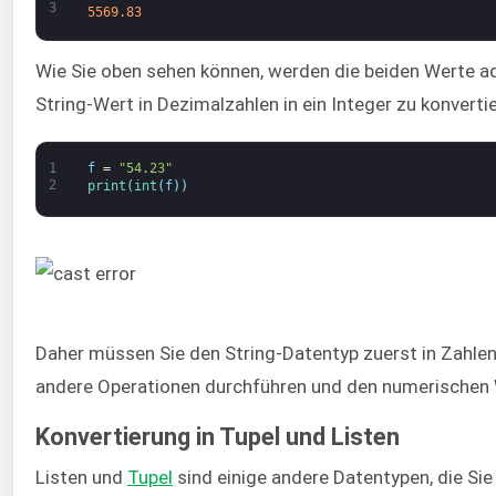
3
5569.83
Wie Sie oben sehen können, werden die beiden Werte ad
String-Wert in Dezimalzahlen in ein Integer zu konvertie
1
f
=
"54.23"
2
print
(
int
(
f
)
)
Daher müssen Sie den String-Datentyp zuerst in Zahlen
andere Operationen durchführen und den numerischen 
Konvertierung in Tupel und Listen
Listen und
Tupel
sind einige andere Datentypen, die Si