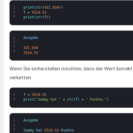
1
print
(
str
(
421.034
)
)
2
f
=
5524.53
3
print
(
str
(
f
)
)
1
Ausgabe
2
3
421.034
4
5524.53
Wenn Sie sicherstellen möchten, dass der Wert korrekt i
verketten:
1
f
=
5524.53
2
print
(
"Sammy hat "
+
str
(
f
)
+
" Punkte."
)
1
Ausgabe
2
3
Sammy 
hat
5524.53
Punkte
.