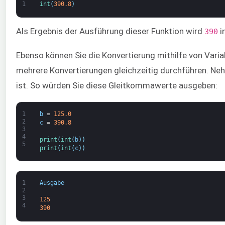
1
int
(
390.8
)
Als Ergebnis der Ausführung dieser Funktion wird
i
390
Ebenso können Sie die Konvertierung mithilfe von Varia
mehrere Konvertierungen gleichzeitig durchführen. Ne
ist. So würden Sie diese Gleitkommawerte ausgeben:
1
b
=
125.0
2
c
=
390.8
3
4
print
(
int
(
b
)
)
5
print
(
int
(
c
)
)
1
Ausgabe
2
3
125
4
390