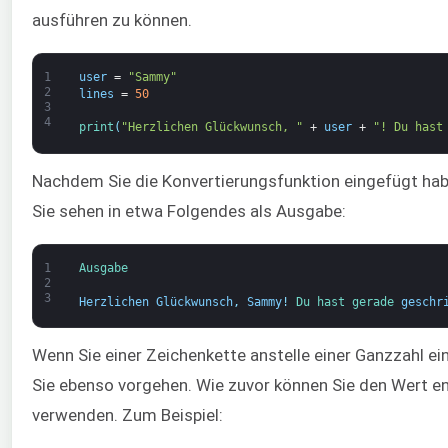
ausführen zu können.
1
user
=
"Sammy"
2
lines
=
50
3
4
print
(
"Herzlichen Glückwunsch, "
+
user
+
"! Du hast
Nachdem Sie die Konvertierungsfunktion eingefügt habe
Sie sehen in etwa Folgendes als Ausgabe:
1
Ausgabe
2
3
Herzlichen Glückwunsch
,
Sammy
!
Du 
hast gerade 
geschr
Wenn Sie einer Zeichenkette anstelle einer Ganzzahl 
Sie ebenso vorgehen. Wie zuvor können Sie den Wert en
verwenden. Zum Beispiel: