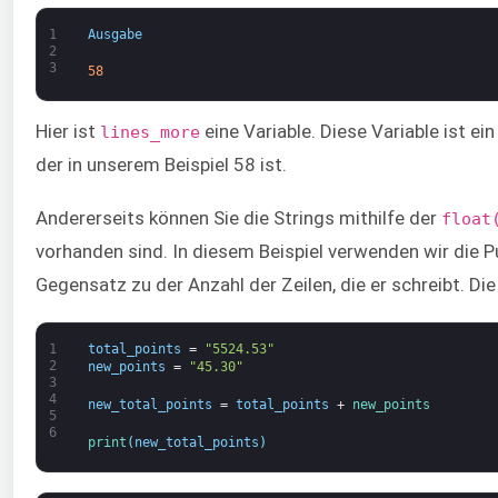
1
Ausgabe
2
3
58
Hier ist
eine Variable. Diese Variable ist e
lines_more
der in unserem Beispiel 58 ist.
Andererseits können Sie die Strings mithilfe der
float
vorhanden sind. In diesem Beispiel verwenden wir die 
Gegensatz zu der Anzahl der Zeilen, die er schreibt. D
1
total_points
=
"5524.53"
2
new_points
=
"45.30"
3
4
new_total_points
=
total_points
+
new_points
5
6
print
(
new_total_points
)