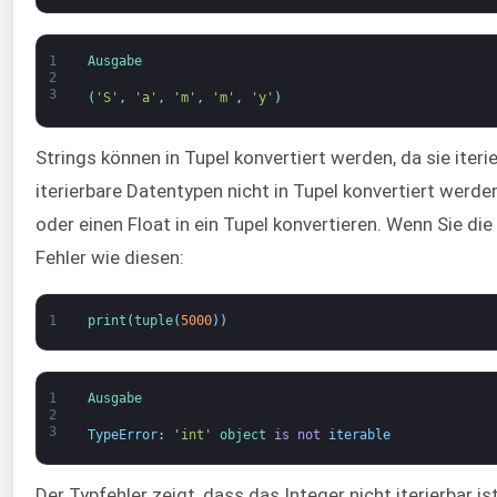
1
Ausgabe
2
3
(
'S'
,
'a'
,
'm'
,
'm'
,
'y'
)
Strings können in Tupel konvertiert werden, da sie iter
iterierbare Datentypen nicht in Tupel konvertiert werd
oder einen Float in ein Tupel konvertieren. Wenn Sie die
Fehler wie diesen:
1
print
(
tuple
(
5000
)
)
1
Ausgabe
2
3
TypeError
:
'int'
object
is
not
iterable
Der Typfehler zeigt, dass das Integer nicht iterierbar 