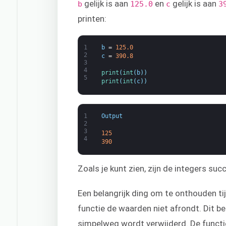
gelijk is aan
en
gelijk is aan
b
125.0
c
3
printen:
1
b
=
125.0
2
c
=
390.8
3
4
print
(
int
(
b
)
)
5
print
(
int
(
c
)
)
1
Output
2
3
125
4
390
Zoals je kunt zien, zijn de integers suc
Een belangrijk ding om te onthouden tij
functie de waarden niet afrondt. Dit b
simpelweg wordt verwijderd. De functi