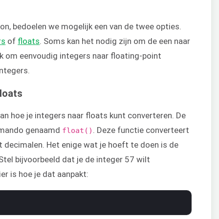
hon, bedoelen we mogelijk een van de twee opties.
rs
of
floats
. Soms kan het nodig zijn om de een naar
jk om eenvoudig integers naar floating-point
integers.
loats
n hoe je integers naar floats kunt converteren. De
ommando genaamd
. Deze functie converteert
float()
t decimalen. Het enige wat je hoeft te doen is de
tel bijvoorbeeld dat je de integer 57 wilt
er is hoe je dat aanpakt: