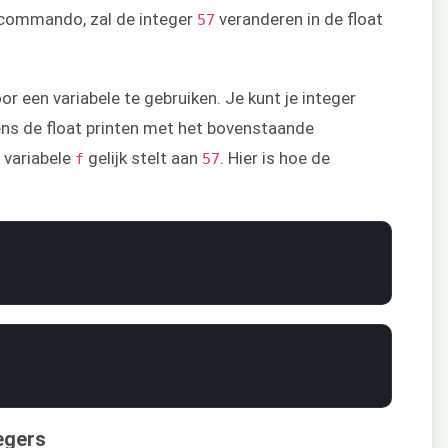
t commando, zal de integer
veranderen in de float
57
r een variabele te gebruiken. Je kunt je integer
ens de float printen met het bovenstaande
 variabele
gelijk stelt aan
. Hier is hoe de
f
57
egers