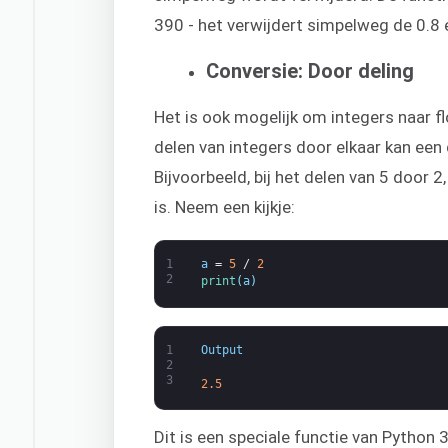
390 - het verwijdert simpelweg de 0.8 
Conversie: Door deling
Het is ook mogelijk om integers naar f
delen van integers door elkaar kan een 
Bijvoorbeeld, bij het delen van 5 door 2
is. Neem een kijkje:
1
a
=
5
/
2
2
print
(
a
)
1
Output
2
3
2.5
Dit is een speciale functie van Python 