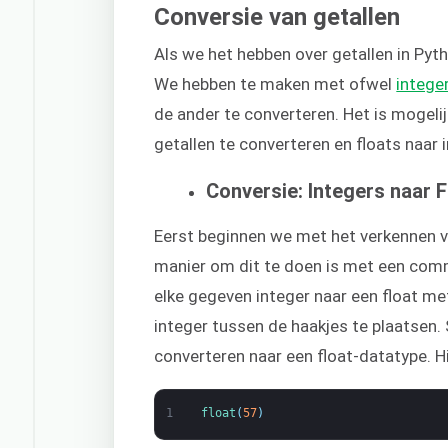
Conversie van getallen
Als we het hebben over getallen in Pyt
We hebben te maken met ofwel
intege
de ander te converteren. Het is mogeli
getallen te converteren en floats naar 
Conversie: Integers naar F
Eerst beginnen we met het verkennen va
manier om dit te doen is met een c
elke gegeven integer naar een float me
integer tussen de haakjes te plaatsen. S
converteren naar een float-datatype. Hi
1
float
(
57
)