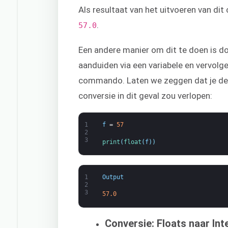
Als resultaat van het uitvoeren van di
.
57.0
Een andere manier om dit te doen is doo
aanduiden via een variabele en vervolg
commando. Laten we zeggen dat je de
conversie in dit geval zou verlopen:
1
f
=
57
2
3
print
(
float
(
f
)
)
1
Output
2
3
57.0
Conversie: Floats naar Int