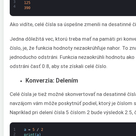
3
125
4
390
Ako vidíte, celé čísla sa úspešne zmenili na desatinné čí
Jedna dôležitá vec, ktorú treba mať na pamäti pri konve
číslo, je, že funkcia hodnoty nezaokrúhľuje nahor. To z
jednoducho odstráni. Funkcia nezaokrúhli hodnotu ako
odstráni časť 0.8, aby ste získali celé číslo.
Konverzia: Delením
Celé čísla je tiež možné skonvertovať na desatinné čísl
navzájom vám môže poskytnúť podiel, ktorý je číslom s
Napríklad pri delení čísla 5 číslom 2 bude výsledok 2.5, 
1
a
=
5
/
2
2
print
(
a
)