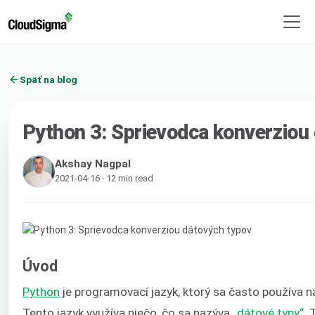
Späť na blog
Python 3: Sprievodca konverziou
Akshay Nagpal
2021-04-16 · 12 min read
Úvod
Python
je programovací jazyk, ktorý sa často používa n
Tento jazyk využíva niečo, čo sa nazýva
„dátové typy“
. 