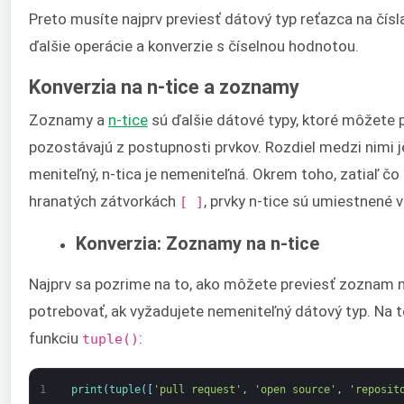
Preto musíte najprv previesť dátový typ reťazca na čí
ďalšie operácie a konverzie s číselnou hodnotou.
Konverzia na n-tice a zoznamy
Zoznamy a
n-tice
sú ďalšie dátové typy, ktoré môžete 
pozostávajú z postupnosti prvkov. Rozdiel medzi nimi j
meniteľný, n-tica je nemeniteľná. Okrem toho, zatiaľ 
hranatých zátvorkách
, prvky n-tice sú umiestnené 
[ ]
Konverzia: Zoznamy na n-tice
Najprv sa pozrime na to, ako môžete previesť zoznam n
potrebovať, ak vyžadujete nemeniteľný dátový typ. Na 
funkciu
:
tuple()
1
print
(
tuple
(
[
'pull request'
,
'open source'
,
'reposit