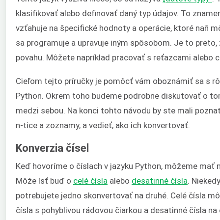
klasifikovať alebo definovať daný typ údajov. To zname
vzťahuje na špecifické hodnoty a operácie, ktoré naň m
sa programuje a upravuje iným spôsobom. Je to preto, 
povahu. Môžete napríklad pracovať s reťazcami alebo c
Cieľom tejto príručky je pomôcť vám oboznámiť sa s r
Python. Okrem toho budeme podrobne diskutovať o tom
medzi sebou. Na konci tohto návodu by ste mali poznať d
n-tice a zoznamy, a vedieť, ako ich konvertovať.
Konverzia čísel
Keď hovoríme o číslach v jazyku Python, môžeme mať n
Môže ísť buď o
celé čísla
alebo
desatinné čísla
. Nieked
potrebujete jedno skonvertovať na druhé. Celé čísla 
čísla s pohyblivou rádovou čiarkou a desatinné čísla na c