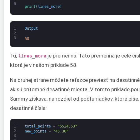
6
print
(
lines_more
)
1
Output
2
3
58
Tu,
je premenná. Táto premenná je celé čísl
lines_more
ktorá je v našom príklade 58.
Na druhej strane môžete reťazce previesť na desatinn
ak sú prítomné desatinné miesta. V tomto príklade pou
Sammy získava, na rozdiel od počtu riadkov, ktoré píš
desatinné čísla:
1
total_points
=
"5524.53"
2
new_points
=
"45.30"
3