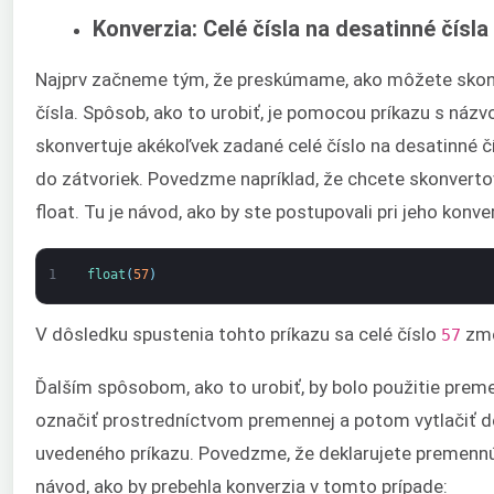
Konverzia: Celé čísla na desatinné čísla
Najprv začneme tým, že preskúmame, ako môžete skonv
čísla. Spôsob, ako to urobiť, je pomocou príkazu s náz
skonvertuje akékoľvek zadané celé číslo na desatinné čís
do zátvoriek. Povedzme napríklad, že chcete skonvertov
float. Tu je návod, ako by ste postupovali pri jeho konver
1
float
(
57
)
V dôsledku spustenia tohto príkazu sa celé číslo
zme
57
Ďalším spôsobom, ako to urobiť, by bolo použitie preme
označiť prostredníctvom premennej a potom vytlačiť d
uvedeného príkazu. Povedzme, že deklarujete premenn
návod, ako by prebehla konverzia v tomto prípade: