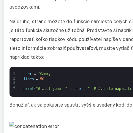
úvodzovkami.
Na druhej strane môžete do funkcie namiesto celých čí
je táto funkcia skutočne užitočná. Predstavte si naprík
reportovať, koľko riadkov kódu používateľ napíše v d
tieto informácie zobraziť používateľovi, musíte vytlačiť
napríklad takto:
1
user
=
"Sammy"
2
lines
=
50
3
4
print
(
"Gratulujeme, "
+
user
+
"! Práve ste napísali
Bohužiaľ, ak sa pokúsite spustiť vyššie uvedený kód, d