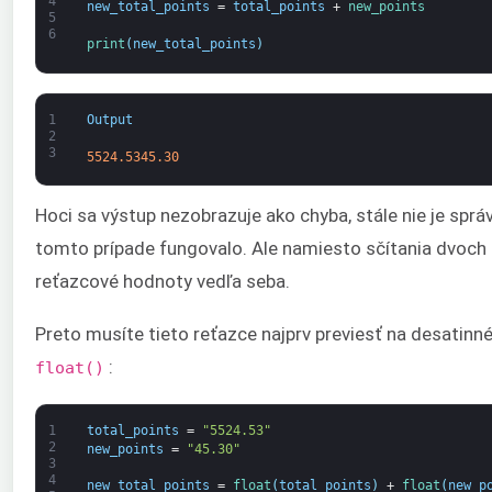
4
new_total_points
=
total_points
+
new_points
5
6
print
(
new_total_points
)
1
Output
2
3
5524.5345.30
Hoci sa výstup nezobrazuje ako chyba, stále nie je sprá
tomto prípade fungovalo. Ale namiesto sčítania dvoch 
reťazcové hodnoty vedľa seba.
Preto musíte tieto reťazce najprv previesť na desatin
:
float()
1
total_points
=
"5524.53"
2
new_points
=
"45.30"
3
4
new_total_points
=
float
(
total_points
)
+
float
(
new_p