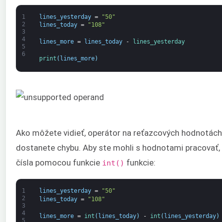
1
lines_yesterday
=
"50"
2
lines_today
=
"108"
3
4
lines_more
=
lines_today
-
lines_yesterday
5
6
print
(
lines_more
)
Ako môžete vidieť, operátor na reťazcových hodnotác
dostanete chybu. Aby ste mohli s hodnotami pracovať, 
čísla pomocou funkcie
funkcie:
int()
1
lines_yesterday
=
"50"
2
lines_today
=
"108"
3
4
lines_more
=
int
(
lines_today
)
-
int
(
lines_yesterday
)
5