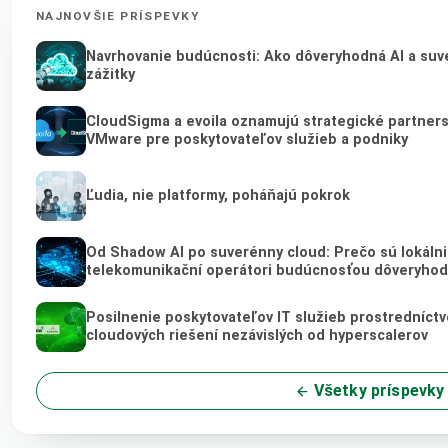
NAJNOVŠIE PRÍSPEVKY
Navrhovanie budúcnosti: Ako dôveryhodná AI a suve
zážitky
CloudSigma a evoila oznamujú strategické partner
VMware pre poskytovateľov služieb a podniky
Ľudia, nie platformy, poháňajú pokrok
Od Shadow AI po suverénny cloud: Prečo sú lokálni 
telekomunikační operátori budúcnosťou dôveryhod
Posilnenie poskytovateľov IT služieb prostredníct
cloudových riešení nezávislých od hyperscalerov
Všetky príspevky