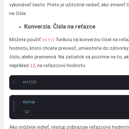
vykonávať často. Preto je užitočné vedieť, ako zmeniť č
na čísla.
Konverzia: Čísla na reťazce
Môžete použiť
funkciu na konverziu čísel na reť
str()
hodnotu, ktorú chcete previesť, umiestnite do zátvor
číslo, alebo premenná. Na začiatok sa pozrime na to, ako 
napríklad
, na reťazcovú hodnotu:
12
1
str
(
12
)
1
Výstup
2
3
'12'
Ako môžete vidieť, výstup zobrazuje reťazcovú hodnot