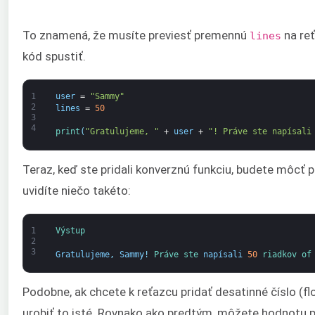
To znamená, že musíte previesť premennú
na reť
lines
kód spustiť.
1
user
=
"Sammy"
2
lines
=
50
3
4
print
(
"Gratulujeme, "
+
user
+
"! Práve ste napísali
Teraz, keď ste pridali konverznú funkciu, budete môcť 
uvidíte niečo takéto:
1
Výstup
2
3
Gratulujeme
,
Sammy
!
Práve 
ste 
napísali
50
riadkov 
of
Podobne, ak chcete k reťazcu pridať desatinné číslo (fl
urobiť to isté. Rovnako ako predtým, môžete hodnotu p