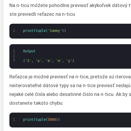
Na n-ticu môžete pohodlne previesť akýkoľvek dátový typ
ste previedli reťazec na n-ticu:
1
print
(
tuple
(
'Sammy'
)
)
1
Output
2
3
(
'S'
,
'a'
,
'm'
,
'm'
,
'y'
)
Reťazce je možné previesť na n-tice, pretože sú iterova
neiterovateľné dátové typy sa na n-tice previesť nedaj
nejaké celé čísla alebo desatinné číslo na n-ticu. Ak by 
dostanete takúto chybu:
1
print
(
tuple
(
5000
)
)