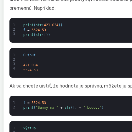
premennú. Napríklad:
1
print
(
str
(
421.034
)
)
2
f
=
5524.53
3
print
(
str
(
f
)
)
1
Output
2
3
421.034
4
5524.53
Ak sa chcete uistiť, že hodnota je správna, môžete ju s
1
f
=
5524.53
2
print
(
"Sammy má "
+
str
(
f
)
+
" bodov."
)
1
Výstup