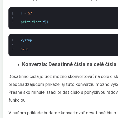
1
f
=
57
2
3
print
(
float
(
f
)
)
1
Výstup
2
3
57.0
Konverzia: Desatinné čísla na celé čísla
Desatinné čísla je tiež možné skonvertovať na celé čísl
predchádzajúcom príkaze, aj túto konverziu možno vy
Presne ako minule, stačí pridať číslo s pohyblivou rádo
funkciou.
V našom príklade budeme konvertovať desatinné číslo