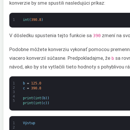
konverzie by sme spustili nasledujúci príkaz:
1
int
(
390.8
)
V dôsledku spustenia tejto funkcie sa
zmení na svo
390
Podobne môžete konverziu vykonať pomocou premenn
viacero konverzií súčasne. Predpokladajme, že
sa rov
b
návod, ako by ste vytlačili tieto hodnoty s pohyblivou r
1
b
=
125.0
2
c
=
390.8
3
4
print
(
int
(
b
)
)
5
print
(
int
(
c
)
)
1
Výstup
2