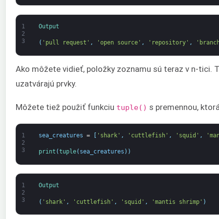
1
Output
2
3
(
'pull request'
,
'open source'
,
'repository'
,
'branc
Ako môžete vidieť, položky zoznamu sú teraz v n-tici. T
uzatvárajú prvky.
Môžete tiež použiť funkciu
s premennou, ktorá
tuple()
1
sea_creatures
=
[
'shark'
,
'cuttlefish'
,
'squid'
,
'ma
2
3
print
(
tuple
(
sea_creatures
)
)
1
Output
2
3
(
'shark'
,
'cuttlefish'
,
'squid'
,
'mantis shrimp'
)