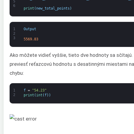
5
6
print
(
new_total_points
)
1
Output
2
3
5569.83
Ako môžete vidieť vyššie, tieto dve hodnoty sa sčítajú.
previesť reťazcovú hodnotu s desatinnými miestami na 
chybu:
1
f
=
"54.23"
2
print
(
int
(
f
)
)