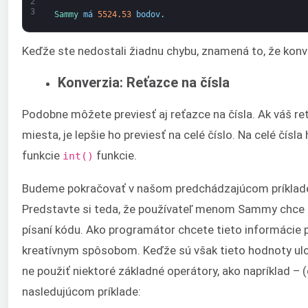
2
3
Sammy 
má
5524.53
bodov
.
Keďže ste nedostali žiadnu chybu, znamená to, že konv
Konverzia: Reťazce na čísla
Podobne môžete previesť aj reťazce na čísla. Ak váš r
miesta, je lepšie ho previesť na celé číslo. Na celé čí
funkcie
funkcie.
int()
Budeme pokračovať v našom predchádzajúcom príklade s
Predstavte si teda, že používateľ menom Sammy chce 
písaní kódu. Ako programátor chcete tieto informácie 
kreatívnym spôsobom. Keďže sú však tieto hodnoty ul
ne použiť niektoré základné operátory, ako napríklad – (
nasledujúcom príklade: