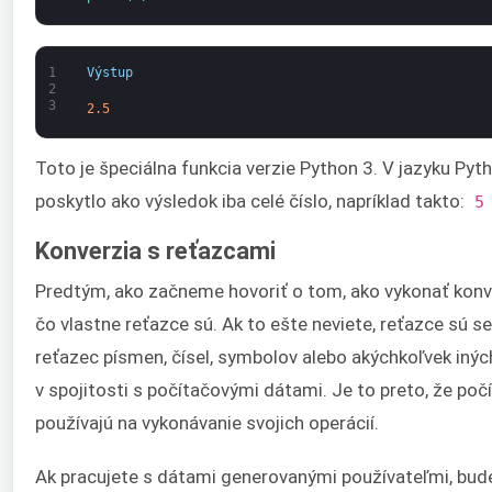
1
Výstup
2
3
2.5
Toto je špeciálna funkcia verzie Python 3. V jazyku Pyt
poskytlo ako výsledok iba celé číslo, napríklad takto:
5 
Konverzia s reťazcami
Predtým, ako začneme hovoriť o tom, ako vykonať konv
čo vlastne reťazce sú. Ak to ešte neviete, reťazce sú s
reťazec písmen, čísel, symbolov alebo akýchkoľvek in
v spojitosti s počítačovými dátami. Je to preto, že po
používajú na vykonávanie svojich operácií.
Ak pracujete s dátami generovanými používateľmi, bude