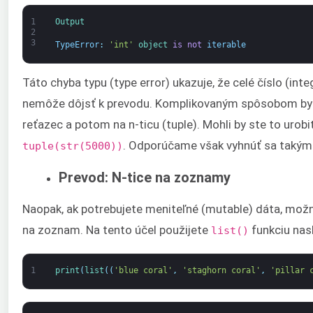
1
Output
2
3
TypeError
:
'int'
object
is
not
iterable
Táto chyba typu (type error) ukazuje, že celé číslo (integ
nemôže dôjsť k prevodu. Komplikovaným spôsobom by bo
reťazec a potom na n-ticu (tuple). Mohli by ste to urob
. Odporúčame však vyhnúť sa takým
tuple(str(5000))
Prevod: N-tice na zoznamy
Naopak, ak potrebujete meniteľné (mutable) dáta, možn
na zoznam. Na tento účel použijete
funkciu nas
list()
1
print
(
list
(
(
'blue coral'
,
'staghorn coral'
,
'pillar 