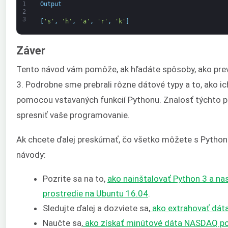
1
Output
2
3
[
's'
,
'h'
,
'a'
,
'r'
,
'k'
]
Záver
Tento návod vám pomôže, ak hľadáte spôsoby, ako prev
3. Podrobne sme prebrali rôzne dátové typy a to, ako 
pomocou vstavaných funkcií Pythonu. Znalosť týchto 
spresniť vaše programovanie.
Ak chcete ďalej preskúmať, čo všetko môžete s Pythono
návody:
Pozrite sa na to,
ako nainštalovať Python 3 a na
prostredie na Ubuntu 16.04
.
Sledujte ďalej a dozviete sa,
ako extrahovať dát
Naučte sa,
ako získať minútové dáta NASDAQ 