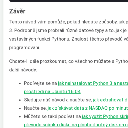
Závěr
Tento návod vám pomůže, pokud hledáte způsoby, jak p
3. Podrobně jsme probrali různé datové typy a to, jak 
vestavěných funkcí Pythonu. Znalost těchto převodů v
programování.
Chcete-li dále prozkoumat, co všechno můžete s Pytho
další návody:
Podívejte se na
jak nainstalovat Python 3 a nast
prostředí na Ubuntu 16.04
.
Sledujte náš návod a naučte se,
jak extrahovat 
Naučte se,
jak získávat data z NASDAQ po minu
Můžete se také podívat na
jak využít Python skr
převodu snímku disku na plnohodnotný disk na n