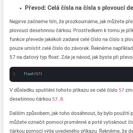
Převod: Celá čísla na čísla s plovoucí 
Nejprve začneme tím, že prozkoumáme, jak můžete převé
plovoucí desetinnou čárkou. Prostředkem k tomu je př
funkce převede jakékoli zadané celé číslo na číslo s pl
pouze umístit celé číslo do závorek. Řekněme například,
57 na datový typ float. Zde je návod, jak byste při přev
1
float
(
57
)
V důsledku spuštění tohoto příkazu se celé číslo
změ
57
desetinnou čárkou
.
57.0
Dalším způsobem, jak toho dosáhnout, by bylo použití 
můžete označit pomocí proměnné a poté vytisknout čís
čárkou pomocí výše uvedeného příkazu. Řekněme, že d