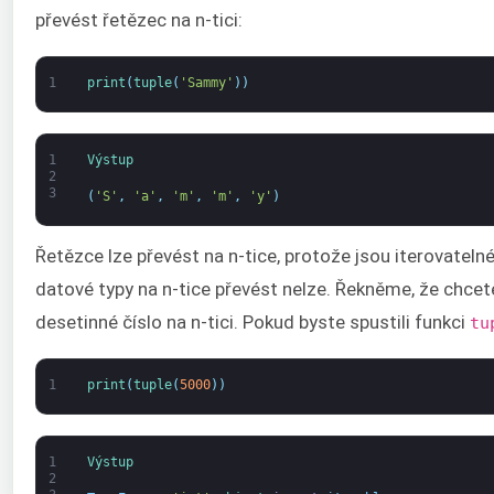
převést řetězec na n-tici:
1
print
(
tuple
(
'Sammy'
)
)
1
Výstup
2
3
(
'S'
,
'a'
,
'm'
,
'm'
,
'y'
)
Řetězce lze převést na n-tice, protože jsou iterovateln
datové typy na n-tice převést nelze. Řekněme, že chcete
desetinné číslo na n-tici. Pokud byste spustili funkci
tu
1
print
(
tuple
(
5000
)
)
1
Výstup
2