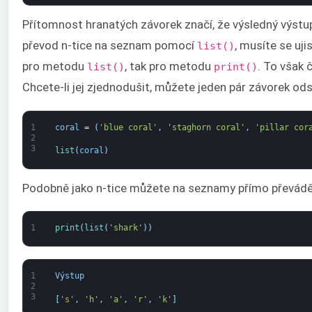
Přítomnost hranatých závorek značí, že výsledný výstup 
převod n-tice na seznam pomocí
, musíte se ujis
list()
pro metodu
, tak pro metodu
. To však 
list()
print()
Chcete-li jej zjednodušit, můžete jeden pár závorek od
1
coral
=
(
'blue coral'
,
'staghorn coral'
,
'pillar cor
2
3
list
(
coral
)
Podobně jako n-tice můžete na seznamy přímo převádět
1
print
(
list
(
'shark'
)
)
1
Výstup
2
3
[
's'
,
'h'
,
'a'
,
'r'
,
'k'
]