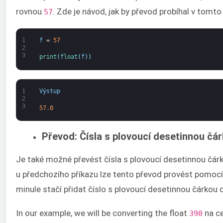
rovnou
. Zde je návod, jak by převod probíhal v tomto
57
1
f
=
57
2
3
print
(
float
(
f
)
)
1
Výstup
2
3
57.0
Převod: Čísla s plovoucí desetinnou čár
Je také možné převést čísla s plovoucí desetinnou čárk
u předchozího příkazu lze tento převod provést pomoc
minule stačí přidat číslo s plovoucí desetinnou čárkou 
In our example, we will be converting the float
na ce
390