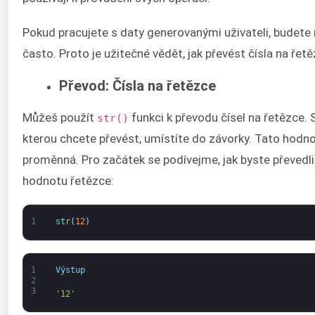
Pokud pracujete s daty generovanými uživateli, budete
často. Proto je užitečné vědět, jak převést čísla na řetě
Převod: Čísla na řetězce
Můžeš použít
funkci k převodu čísel na řetězce. 
str()
kterou chcete převést, umístíte do závorky. Tato hodn
proměnná. Pro začátek se podívejme, jak byste převedli 
hodnotu řetězce:
1
str
(
12
)
1
Výstup
2
3
'12'