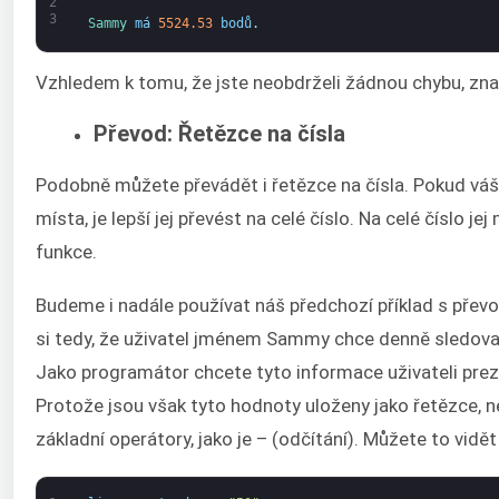
2
3
Sammy 
má
5524.53
bodů
.
Vzhledem k tomu, že jste neobdrželi žádnou chybu, zna
Převod: Řetězce na čísla
Podobně můžete převádět i řetězce na čísla. Pokud vá
místa, je lepší jej převést na celé číslo. Na celé číslo 
funkce.
Budeme i nadále používat náš předchozí příklad s převo
si tedy, že uživatel jménem Sammy chce denně sledovat
Jako programátor chcete tyto informace uživateli pre
Protože jsou však tyto hodnoty uloženy jako řetězce, 
základní operátory, jako je – (odčítání). Můžete to vidět