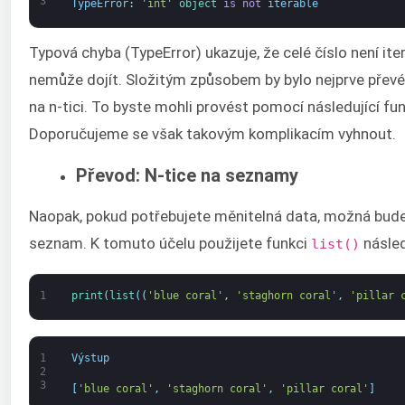
3
TypeError
:
'int'
object
is
not
iterable
Typová chyba (TypeError) ukazuje, že celé číslo není it
nemůže dojít. Složitým způsobem by bylo nejprve převés
na n-tici. To byste mohli provést pomocí následující fu
Doporučujeme se však takovým komplikacím vyhnout.
Převod: N-tice na seznamy
Naopak, pokud potřebujete měnitelná data, možná bude
seznam. K tomuto účelu použijete funkci
násle
list()
1
print
(
list
(
(
'blue coral'
,
'staghorn coral'
,
'pillar 
1
Výstup
2
3
[
'blue coral'
,
'staghorn coral'
,
'pillar coral'
]