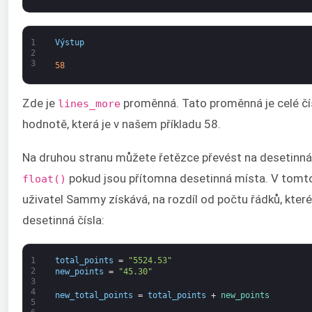
1
Výstup
2
3
58
Zde je
proměnná. Tato proměnná je celé čís
lines_more
hodnotě, která je v našem příkladu 58.
Na druhou stranu můžete řetězce převést na desetinná 
pokud jsou přítomna desetinná místa. V tomto
float()
uživatel Sammy získává, na rozdíl od počtu řádků, které 
desetinná čísla:
1
total_points
=
"5524.53"
2
new_points
=
"45.30"
3
4
new_total_points
=
total_points
+
new_points
5