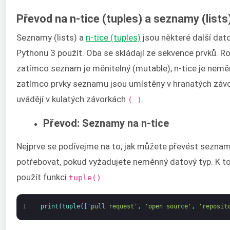
Převod na n-tice (tuples) a seznamy (lists
Seznamy (lists) a
n-tice (tuples)
jsou některé další dat
Pythonu 3 použít. Oba se skládají ze sekvence prvků. Ro
zatímco seznam je měnitelný (mutable), n-tice je nemě
zatímco prvky seznamu jsou umístěny v hranatých zá
uvádějí v kulatých závorkách
.
( )
Převod: Seznamy na n-tice
Nejprve se podívejme na to, jak můžete převést seznam
potřebovat, pokud vyžadujete neměnný datový typ. K 
použít funkci
:
tuple()
1
print
(
tuple
(
[
'pull request'
,
'open source'
,
'reposit