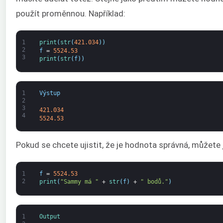
použít proměnnou. Například:
1
print
(
str
(
421.034
)
)
2
f
=
5524.53
3
print
(
str
(
f
)
)
1
Výstup
2
3
421.034
4
5524.53
Pokud se chcete ujistit, že je hodnota správná, můžete j
1
f
=
5524.53
2
print
(
"Sammy má "
+
str
(
f
)
+
" bodů."
)
1
Output