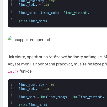
1
lines_yesterday
=
"50"
2
lines_today
=
"108"
3
4
lines_more
=
lines_today
-
lines_yesterday
5
6
print
(
lines_more
)
Jak vidíte, operátor na řetězcové hodnoty nefunguje. M
Abyste mohli s hodnotami pracovat, musíte řetězce pře
funkce:
int()
1
lines_yesterday
=
"50"
2
lines_today
=
"108"
3
4
lines_more
=
int
(
lines_today
)
-
int
(
lines_yesterday
)
5
6
print
(
lines_more
)