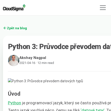
Zpět na blog
Python 3: Průvodce převodem da
Akshay Nagpal
2021-04-16 · 12 min read
Úvod
Python
je programovací jazyk, který se často používá p
Tento jazyk využívá něco, čemu se říká
‘datové typy’
. T