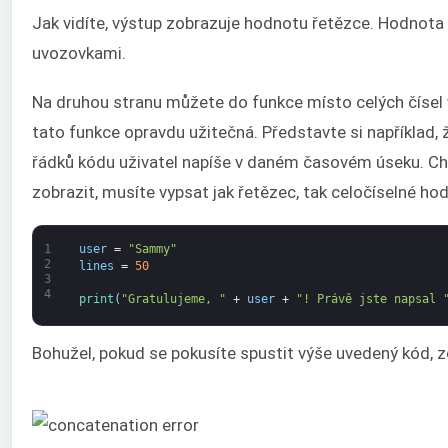
Jak vidíte, výstup zobrazuje hodnotu řetězce. Hodnota
uvozovkami.
Na druhou stranu můžete do funkce místo celých čísel 
tato funkce opravdu užitečná. Představte si například, ž
řádků kódu uživatel napíše v daném časovém úseku. Chc
zobrazit, musíte vypsat jak řetězec, tak celočíselné hod
1
user
=
"Sammy"
2
lines
=
50
3
4
print
(
"Gratulujeme, "
+
user
+
"! Právě jste napsal 
Bohužel, pokud se pokusíte spustit výše uvedený kód, z