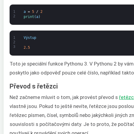
1
a
=
5
/
2
2
print
(
a
)
1
Výstup
2
3
2.5
Toto je speciální funkce Pythonu 3. V Pythonu 2 by vám
poskytlo jako odpověď pouze celé číslo, například takto
Převod s řetězci
Než začneme mluvit o tom, jak provést převod s
řetězc
vlastně jsou. Pokud to ještě nevíte, řetězce jsou poslo
řetězec písmen, čísel, symbolů nebo jakýchkoli jiných 
souvislosti s počítačovými daty. Je to proto, že počít
používají k provádění svých operací.