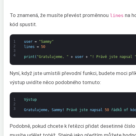
To znamená, že musíte převést proměnnou
na ho
lines
kód spustit.
1
user
=
"Sammy"
2
lines
=
50
3
4
print
(
"Gratulujeme, "
+
user
+
"! Právě jste napsal 
Nyní, když jste umístili převodní funkci, budete moci př
výstup uvidíte něco podobného tomuto:
1
Výstup
2
3
Gratulujeme
,
Sammy
!
Právě 
jste 
napsal
50
řádků 
of 
kó
Podobně, pokud chcete k řetězci přidat desetinné číslo 
musíte udělat totéž. Stejně jako předtím můžete hodno