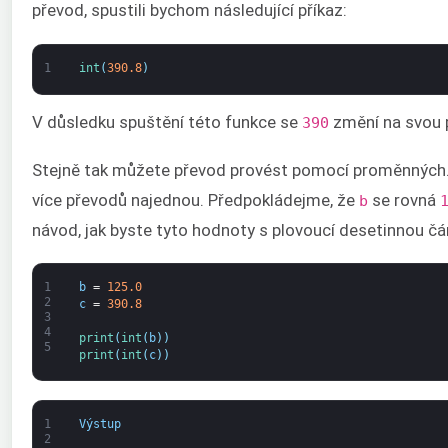
převod, spustili bychom následující příkaz:
1
int
(
390.8
)
V důsledku spuštění této funkce se
změní na svou 
390
Stejně tak můžete převod provést pomocí proměnných. 
více převodů najednou. Předpokládejme, že
se rovná
b
návod, jak byste tyto hodnoty s plovoucí desetinnou čár
1
b
=
125.0
2
c
=
390.8
3
4
print
(
int
(
b
)
)
5
print
(
int
(
c
)
)
1
Výstup
2