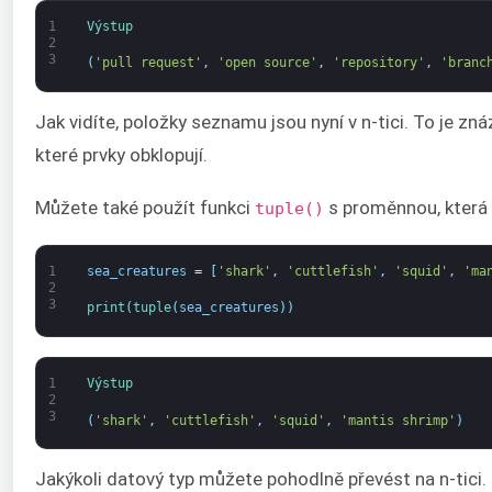
1
Výstup
2
3
(
'pull request'
,
'open source'
,
'repository'
,
'branc
Jak vidíte, položky seznamu jsou nyní v n-tici. To je z
které prvky obklopují.
Můžete také použít funkci
s proměnnou, která
tuple()
1
sea_creatures
=
[
'shark'
,
'cuttlefish'
,
'squid'
,
'ma
2
3
print
(
tuple
(
sea_creatures
)
)
1
Výstup
2
3
(
'shark'
,
'cuttlefish'
,
'squid'
,
'mantis shrimp'
)
Jakýkoli datový typ můžete pohodlně převést na n-tici. 