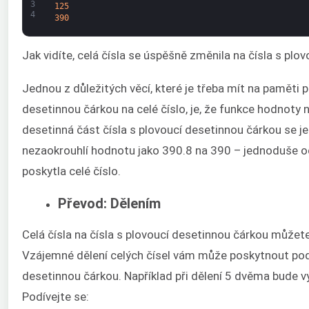
3
125
4
390
Jak vidíte, celá čísla se úspěšně změnila na čísla s plo
Jednou z důležitých věcí, které je třeba mít na paměti p
desetinnou čárkou na celé číslo, je, že funkce hodnoty
desetinná část čísla s plovoucí desetinnou čárkou se 
nezaokrouhlí hodnotu jako 390.8 na 390 – jednoduše od
poskytla celé číslo.
Převod: Dělením
Celá čísla na čísla s plovoucí desetinnou čárkou můžet
Vzájemné dělení celých čísel vám může poskytnout podíl
desetinnou čárkou. Například při dělení 5 dvěma bude vý
Podívejte se: