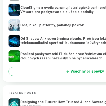
CloudSigma a evoila oznamují strategické partnerstv
VMware pro poskytovatele služeb a podniky
Lidé, nikoli platformy, pohánějí pokrok
Od Shadow AI k suverénnímu cloudu: Proč jsou loká
telekomunikační operátoři budoucností důvěryhod
Posílení poskytovatelů IT služeb prostřednictvím 
cloudových řešení nezávislých na hyperscalerech
Všechny příspěvky
RELATED POSTS
Designing the Future: How Trusted AI and Sovereig