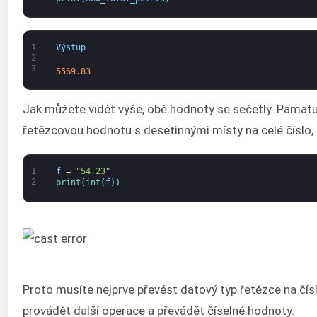
1
Výstup
2
3
5569.83
Jak můžete vidět výše, obě hodnoty se sečetly. Pamatu
řetězcovou hodnotu s desetinnými místy na celé číslo, 
1
f
=
"54.23"
2
print
(
int
(
f
)
)
Proto musíte nejprve převést datový typ řetězce na čí
provádět další operace a převádět číselné hodnoty.