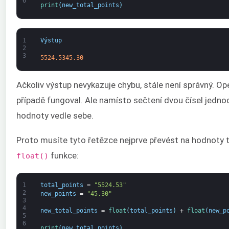
6
print
(
new_total_points
)
1
Výstup
2
3
5524.5345.30
Ačkoliv výstup nevykazuje chybu, stále není správný. Op
případě fungoval. Ale namísto sečtení dvou čísel jedno
hodnoty vedle sebe.
Proto musíte tyto řetězce nejprve převést na hodnoty 
funkce:
float()
1
total_points
=
"5524.53"
2
new_points
=
"45.30"
3
4
new_total_points
=
float
(
total_points
)
+
float
(
new_p
5
6
print
(
new_total_points
)