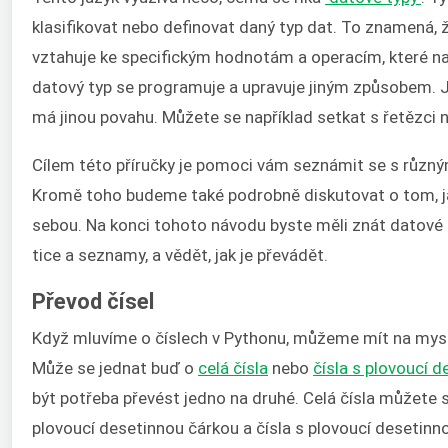
klasifikovat nebo definovat daný typ dat. To znamená, 
vztahuje ke specifickým hodnotám a operacím, které na
datový typ se programuje a upravuje jiným způsobem. J
má jinou povahu. Můžete se například setkat s řetězci n
Cílem této příručky je pomoci vám seznámit se s různý
Kromě toho budeme také podrobně diskutovat o tom, j
sebou. Na konci tohoto návodu byste měli znát datové typ
tice a seznamy, a vědět, jak je převádět.
Převod čísel
Když mluvíme o číslech v Pythonu, můžeme mít na mysl
Může se jednat buď o
celá čísla
nebo
čísla s plovoucí 
být potřeba převést jedno na druhé. Celá čísla můžete 
plovoucí desetinnou čárkou a čísla s plovoucí desetinno