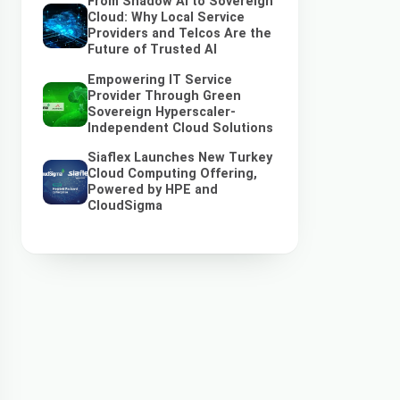
From Shadow AI to Sovereign
Cloud: Why Local Service
Providers and Telcos Are the
Future of Trusted AI
Empowering IT Service
Provider Through Green
Sovereign Hyperscaler-
Independent Cloud Solutions
Siaflex Launches New Turkey
Cloud Computing Offering,
Powered by HPE and
CloudSigma