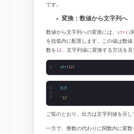
です。
変換：数値から文字列へ
数値から文字列への変換には、
str()
を括弧内に配置します。この値は数値
数を
、文字列値に変換する方法を見
12
1
str
(
12
)
1
出力
2
3
'12'
ご覧のとおり、出力は文字列値を示し
一方で、整数の代わりに関数内に変数