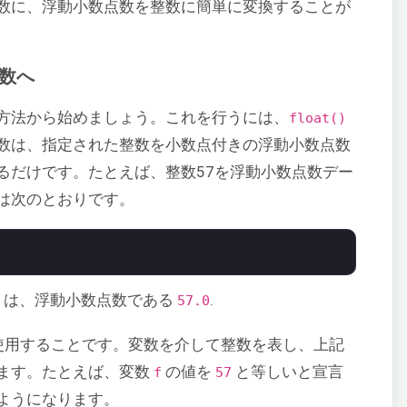
数に、浮動小数点数を整数に簡単に変換することが
数へ
方法から始めましょう。これを行うには、
float()
数は、指定された整数を小数点付きの浮動小数点数
るだけです。たとえば、整数57を浮動小数点数デー
は次のとおりです。
は、浮動小数点数である
.
7
57.0
使用することです。変数を介して整数を表し、上記
ます。たとえば、変数
の値を
と等しいと宣言
f
57
ようになります。