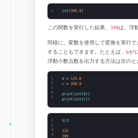
1
int
(
390.8
)
この関数を実行した結果、
は、浮
390
同様に、変数を使用して変換を実行で
することもできます。たとえば、
が
b
1
浮動小数点数を出力する方法は次のと
1
b
=
125.0
2
c
=
390.8
3
4
print
(
int
(
b
)
)
5
print
(
int
(
c
)
)
1
出力
2
3
125
4
390