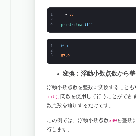
1
f
=
57
2
3
print
(
float
(
f
)
)
1
出力
2
3
57.0
変換：浮動小数点数から整
浮動小数点数を整数に変換することも
関数を使用して行うことができ
int()
数点数を追加するだけです。
この例では、浮動小数点数
を整数
390
行します。