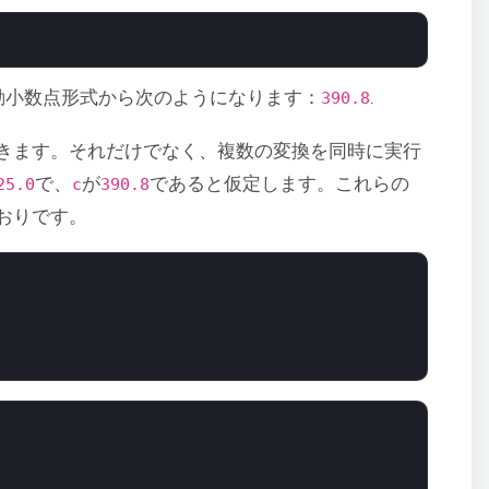
動小数点形式から次のようになります：
.
390.8
きます。それだけでなく、複数の変換を同時に実行
で、
が
であると仮定します。これらの
25.0
c
390.8
おりです。