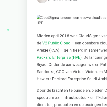
2018-02-12 · 5 min read
Midden april 2018 was CloudSigma ver
de
V2 Public Cloud
– een openbare clou
Arabië (KSA) – geïnitieerd in samenw
Packard Enterprise (HPE)
. De lancerin
Riyad. Onder de aanwezigen waren Patr
Sandouka, COO van Virtual Vision; en
Hewlett Packard Enterprise Saudi Arabi
Door de krachten te bundelen, bieden
spectrum aan infrastructuur- en IT-die
diensten, producten en oplossingen te