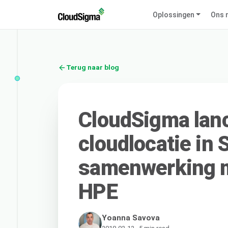
Oplossingen
Ons 
Terug naar blog
CloudSigma lan
cloudlocatie in 
samenwerking me
HPE
Yoanna Savova