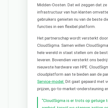
Midden-Oosten. Dat wil zeggen dat ze g
infrastructuur van hun klanten omvatt
gebruikers genieten nu van de beste d
functies in een flexibel platform.
Het partnerschap wordt versterkt doo
CloudSigma. Samen willen CloudSigma
hele wereld in staat stellen om de bes
leveren. Bovendien versterkt ons bedri
nieuwste hardware van HPE. CloudSig
cloudplatform aan te bieden aan de p
Service-model.
Dit gaat
gepaard met ve
prijzen, go-to-market-ondersteuning e
“CloudSigma is er trots op getuige t
aanbod, terwijl we stappen zetten o