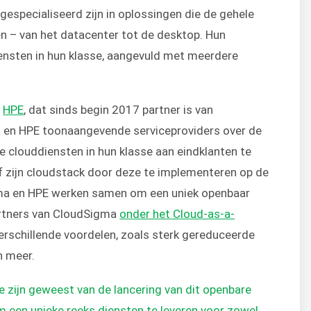
especialiseerd zijn in oplossingen die de gehele
en – van het datacenter tot de desktop. Hun
iensten in hun klasse, aangevuld met meerdere
r
HPE
, dat sinds begin 2017 partner is van
 en HPE toonaangevende serviceproviders over de
te clouddiensten in hun klasse aan eindklanten te
jf zijn cloudstack door deze te implementeren op de
ma en HPE werken samen om een uniek openbaar
artners van CloudSigma
onder het Cloud-as-a-
rschillende voordelen, zoals sterk gereduceerde
n meer.
e zijn geweest van de lancering van dit openbare
m een unieke reeks diensten te leveren voor zowel