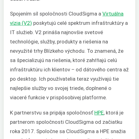
Spojením síl spoločnosti CloudSigma a
Virtuálna
vízia (V2)
poskytujú celé spektrum infraštruktúry a
IT služieb. V2 prináša najnovšie svetové
technológie, služby, produkty a riešenia na
nevyužité trhy Blízkeho východu. To znamená, že
sa špecializujú na riešenia, ktoré zahŕňajú celú
infraštruktúru ich klientov – od dátového centra až
po desktop. Ich používatelia teraz využívajú tie
najlepšie služby vo svojej triede, doplnené o
viaceré funkcie v prispôsobivej platforme.
K partnerstvu sa pripája spoločnosť
HPE
, ktorá je
partnerom spoločnosti CloudSigma od začiatku
roka 2017. Spoločne sa CloudSigma a HPE snažia