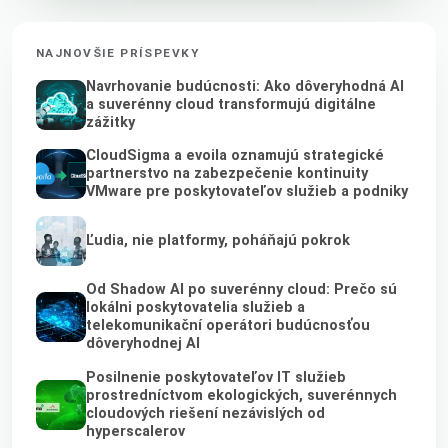
NAJNOVŠIE PRÍSPEVKY
Navrhovanie budúcnosti: Ako dôveryhodná AI
a suverénny cloud transformujú digitálne
zážitky
CloudSigma a evoila oznamujú strategické
partnerstvo na zabezpečenie kontinuity
VMware pre poskytovateľov služieb a podniky
Ľudia, nie platformy, poháňajú pokrok
Od Shadow AI po suverénny cloud: Prečo sú
lokálni poskytovatelia služieb a
telekomunikační operátori budúcnosťou
dôveryhodnej AI
Posilnenie poskytovateľov IT služieb
prostredníctvom ekologických, suverénnych
cloudových riešení nezávislých od
hyperscalerov