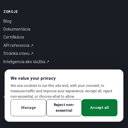
ZDROJE
Blog
Dokumentácia
Certifikácie
API referencia ↗
Stránka stavu ↗
Inteligencia ako služba ↗
We value your privacy
We use cookies to run this site and, with your consent, to
measure traffic and improve your experience. Accept all, reject
non-essential, or choose what to allow.
© 2026 CloudSigma Holding AG.
Všetky práva vyhradené
.
Reject non-
Manage
Accept all
essential
Zásady ochrany osobných údajov
·
Podmienky poskytovania služieb