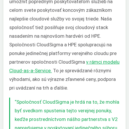
umožniť popredným poskytovateľom služieb na
celom svete poskytovať koncovým zákazníkom
najlepšie cloudové služby vo svojej triede. Naša
spoločnosť tiež posilňuje svoj cloudový stack
nasadením na najnovšom hardvéri od HPE.
Spoločnosti CloudSigma a HPE spolupracujú na
ponuke jedinečnej platformy verejného cloudu pre
partnerov spoločnosti CloudSigma
v rámci modelu
Cloud-as-a-Service.
To je
sprevádzané rôznymi
výhodami, ako sú výrazne zľavnené ceny, podpora
pri uvádzaní na trh a ďalšie.
“Spoločnosť CloudSigma je hrdá na to, že mohla
byť svedkom spustenia tejto verejnej ponuky,
keďže prostredníctvom nášho partnerstva s V2
napredujeme v poskytovaní jedinečného súboru