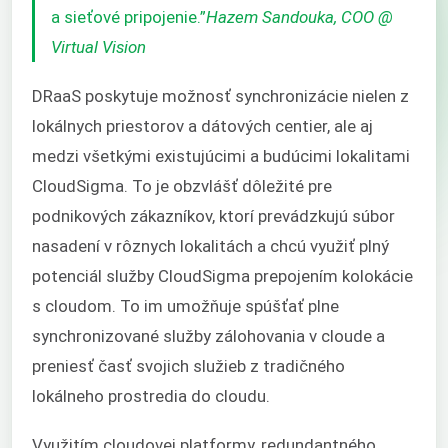
a sieťové pripojenie.”
Hazem Sandouka, COO @
Virtual Vision
DRaaS poskytuje možnosť synchronizácie nielen z
lokálnych priestorov a dátových centier, ale aj
medzi všetkými existujúcimi a budúcimi lokalitami
CloudSigma. To je obzvlášť dôležité pre
podnikových zákazníkov, ktorí prevádzkujú súbor
nasadení v rôznych lokalitách a chcú využiť plný
potenciál služby CloudSigma prepojením kolokácie
s cloudom. To im umožňuje spúšťať plne
synchronizované služby zálohovania v cloude a
preniesť časť svojich služieb z tradičného
lokálneho prostredia do cloudu.
Využitím cloudovej platformy, redundantného