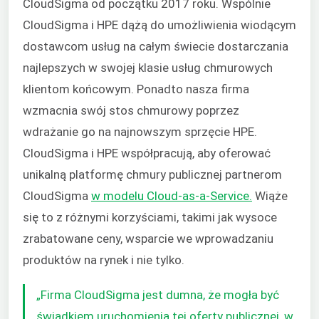
CloudSigma od początku 2017 roku. Wspólnie
CloudSigma i HPE dążą do umożliwienia wiodącym
dostawcom usług na całym świecie dostarczania
najlepszych w swojej klasie usług chmurowych
klientom końcowym. Ponadto nasza firma
wzmacnia swój stos chmurowy poprzez
wdrażanie go na najnowszym sprzęcie HPE.
CloudSigma i HPE współpracują, aby oferować
unikalną platformę chmury publicznej partnerom
CloudSigma
w modelu Cloud-as-a-Service.
Wiąże
się to z
różnymi korzyściami, takimi jak wysoce
zrabatowane ceny, wsparcie we wprowadzaniu
produktów na rynek i nie tylko.
„Firma CloudSigma jest dumna, że mogła być
świadkiem uruchomienia tej oferty publicznej, w