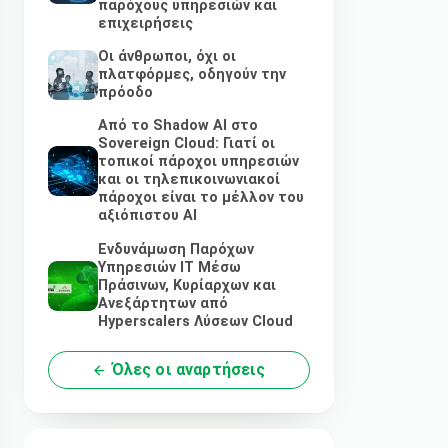
παρόχους υπηρεσιών και
επιχειρήσεις
Οι άνθρωποι, όχι οι
πλατφόρμες, οδηγούν την
πρόοδο
Από το Shadow AI στο
Sovereign Cloud: Γιατί οι
τοπικοί πάροχοι υπηρεσιών
και οι τηλεπικοινωνιακοί
πάροχοι είναι το μέλλον του
αξιόπιστου AI
Ενδυνάμωση Παρόχων
Υπηρεσιών IT Μέσω
Πράσινων, Κυρίαρχων και
Ανεξάρτητων από
Hyperscalers Λύσεων Cloud
Όλες οι αναρτήσεις