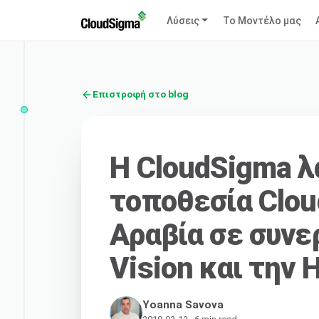
Λύσεις
Το Μοντέλο μας
Επιστροφή στο blog
Η CloudSigma λ
τοποθεσία Clou
Αραβία σε συνερ
Vision και την 
Yoanna Savova