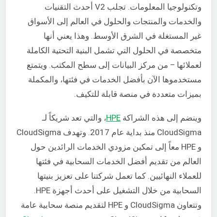
وتكنولوجيا المعلومات. تجلب V2 أحدث التقنيات
والخدمات والمنتجات والحلول في العالم إلى الأسواق
غير المستغلة في الشرق الأوسط. وهذا يعني أنها
متخصصة في الحلول التي تشمل البنية التحتية الكاملة
لعملائها – من مركز البيانات إلى سطح المكتب. ويتمتع
مستخدموها الآن بأفضل الخدمات في فئتها، والمكملة
بميزات متعددة في منصة قابلة للتكيف.
وينضم إلى هذه الشراكة
HPE
، والتي تعد شريكاً لـ
CloudSigma منذ بداية عام 2017. وتهدف CloudSigma
و HPE معاً إلى تمكين مزودي الخدمات الرائدين حول
العالم من تقديم أفضل الخدمات السحابية في فئتها
للعملاء النهائيين. كما تعمل شركتنا على تعزيز بنيتها
السحابية من خلال التشغيل على أحدث أجهزة HPE.
وتتعاون CloudSigma و HPE لتقديم منصة سحابية عامة