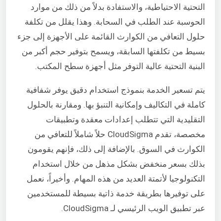
التحتية الاحتياطية، والاستفادة بدلاً من ذلك من موارد
الحوسبة عند الطلب في السحابة. وهذا يقلل من تكلفة
حلول التعافي من الكوارث القائمة على الأجهزة إلى جزء
بسيط من تكلفتها السابقة، ويسمح بتوفير حجم أكبر من
البنية التحتية عالية التوفر مثل أجهزة سطح المكتب.
يتم تسعير الخدمة بنموذج استخدام دقيق يوفر شفافية
كاملة في التكاليف وإمكانية التنبؤ بها. ومقارنة بالحلول
التقليدية التي تتطلب إعدادات معقدة وتطبيقات
مخصصة، تقدم CloudSigma حلاً شاملاً للتعافي من
الكوارث في السوق. بالإضافة إلى ذلك، فإنهم يقومون
بذلك بسعر منخفض بشكل مذهل من خلال استخدام
التكنولوجيا لأتمتة العديد من هذه المهام. وأخيراً، نعمل
على توفيرها بطريقة خدمة ذاتية بسيطة للمستخدمين
عبر تطبيق الويب الرئيسي لـ CloudSigma.