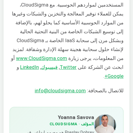
المستخدمين لمواردهم الحوسبية. مع CloudSigma،
يمكن للعملاء توفير المعالجة والتخزين والشبكات وغيرها
من الموارد الحوسبية الأساسية كما يحلو لهم، بالإضافة
إلى توسيع الشبكات الخاصة من البنية التحتية الحالية
وبشكل مرن إلى سحابة IaaS الخاصة بـ CloudSigma
لإنشاء حلول سحابية هجينة سهلة الإدارة وشفافة. لمزيد
من المعلومات، يرجى زيارة
www.CloudSigma.com
أو
ابحث عن الشركة على
Twitter
,
فيسبوك
,
LinkedIn
و
.
Google+
للاتصال بالصحافة:
info@cloudsigma.com
Yoanna Savova
المؤلف
· CLOUDSIGMA
Preslav Dobrev هو مصمم إبداعي في