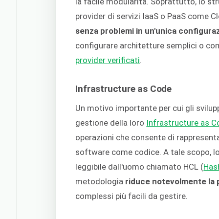
la facile modularità. Soprattutto, lo st
provider di servizi IaaS o PaaS come C
senza problemi in un'unica configura
configurare architetture semplici o co
provider verificati
.
Infrastructure as Code
Un motivo importante per cui gli svilu
gestione della loro
Infrastructure as 
operazioni che consente di rappresentar
software come codice. A tale scopo, lo
leggibile dall'uomo chiamato HCL (
Has
metodologia
riduce notevolmente la p
complessi più facili da gestire.