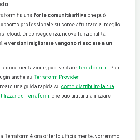
ido
rraform ha una
forte comunità attiva
che può
o supporto professionale su come sfruttare al meglio
ersi cloud. Di conseguenza, nuove funzionalità
tà e
versioni migliorate vengono rilasciate a un
 sua documentazione, puoi visitare
Terraform.io
. Puoi
plugin anche su
Terraform Provider
reato una guida rapida su
come distribuire la tua
utilizzando Terraform
, che può aiutarti a iniziare
gma Terraform è ora offerto ufficialmente, vorremmo