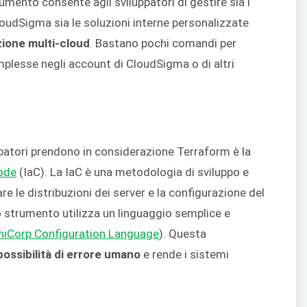
rumento consente agli sviluppatori di gestire sia i
loudSigma sia le soluzioni interne personalizzate
zione multi-cloud
. Bastano pochi comandi per
mplesse negli account di CloudSigma o di altri
ppatori prendono in considerazione Terraform è la
Code
(IaC). La IaC è una metodologia di sviluppo e
e le distribuzioni dei server e la configurazione del
 strumento utilizza un linguaggio semplice e
hiCorp Configuration Language
). Questa
ossibilità di errore umano
e rende i sistemi