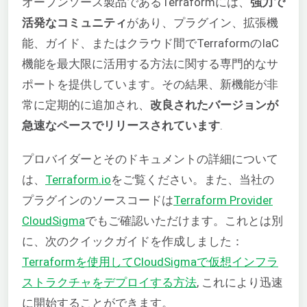
オープンソース製品であるTerraformには、
強力で
活発なコミュニティ
があり、プラグイン、拡張機
能、ガイド、またはクラウド間でTerraformのIaC
機能を最大限に活用する方法に関する専門的なサ
ポートを提供しています。その結果、新機能が非
常に定期的に追加され、
改良されたバージョンが
急速なペースでリリースされています
.
プロバイダーとそのドキュメントの詳細について
は、
Terraform.io
をご覧ください。また、当社の
プラグインのソースコードは
Terraform Provider
CloudSigma
でもご確認いただけます。これとは別
に、次のクイックガイドを作成しました：
Terraformを使用してCloudSigmaで仮想インフラ
ストラクチャをデプロイする方法
, これにより迅速
に開始することができます。