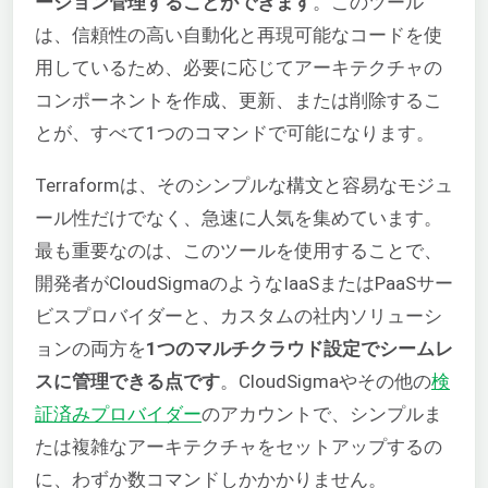
ージョン管理することができます
。このツール
は、信頼性の高い自動化と再現可能なコードを使
用しているため、必要に応じてアーキテクチャの
コンポーネントを作成、更新、または削除するこ
とが、すべて1つのコマンドで可能になります。
Terraformは、そのシンプルな構文と容易なモジュ
ール性だけでなく、急速に人気を集めています。
最も重要なのは、このツールを使用することで、
開発者がCloudSigmaのようなIaaSまたはPaaSサー
ビスプロバイダーと、カスタムの社内ソリューシ
ョンの両方を
1つのマルチクラウド設定でシームレ
スに管理できる点です
。CloudSigmaやその他の
検
証済みプロバイダー
のアカウントで、シンプルま
たは複雑なアーキテクチャをセットアップするの
に、わずか数コマンドしかかかりません。