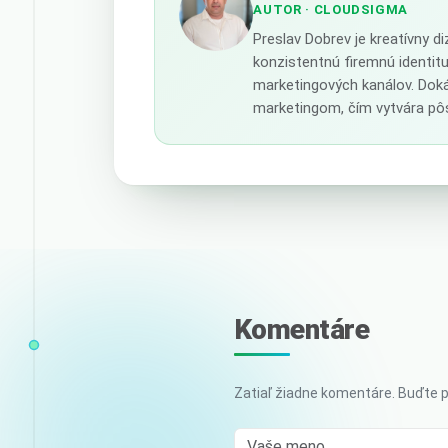
AUTOR
· CLOUDSIGMA
Preslav Dobrev je kreatívny d
konzistentnú firemnú identit
marketingových kanálov. Doká
marketingom, čím vytvára pôs
Komentáre
Zatiaľ žiadne komentáre. Buďte p
Vaše meno