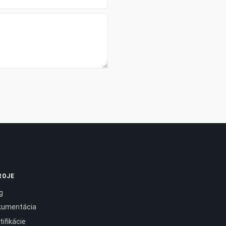
ROJE
g
kumentácia
tifikácie