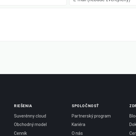
RIEŠENIA
SPOLOČNOSŤ
ZD
Suverénny cloud
Partnerský program
Blo
Obchodný model
Kariéra
Do
Cenník
O nás
Cer