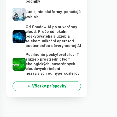
podniky
Ľudia, nie platformy, poháňajú
pokrok
Od Shadow AI po suverénny
cloud: Prečo sú lokálni
poskytovatelia služieb a
telekomunikační operátori
budúcnosťou dôveryhodnej AI
Posilnenie poskytovateľov IT
služieb prostredníctvom
ekologických, suverénnych
cloudových riešení
nezávislých od hyperscalerov
Všetky príspevky