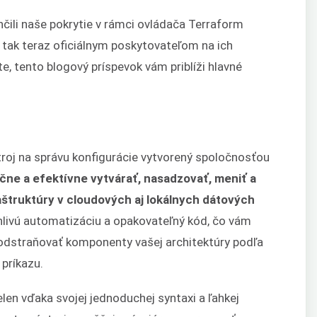
ili naše pokrytie v rámci ovládača Terraform
e tak teraz oficiálnym poskytovateľom na ich
, tento blogový príspevok vám priblíži hlavné
roj na správu konfigurácie vytvorený spoločnosťou
ne a efektívne vytvárať, nasadzovať, meniť a
aštruktúry v cloudových aj lokálnych dátových
ahlivú automatizáciu a opakovateľný kód, čo vám
 odstraňovať komponenty vašej architektúry podľa
príkazu.
ielen vďaka svojej jednoduchej syntaxi a ľahkej