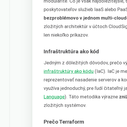
modularite. Čo je však najdôležitejšie
poskytovateľov služieb IaaS alebo PaaS,
bezproblémovo v jednom multi-clou
zložitých architektúr v účtoch CloudS
len niekoľko príkazov.
Infraštruktúra ako kód
Jedným z dôležitých dôvodov, prečo výv
infraštruktúry ako kódu
(IaC). IaC je m
reprezentovať nasadenie serverov a kon
využíva jednoduchý, pre ľudí čitateľný 
Language
). Táto metodika výrazne
zni
zložitých systémov.
Prečo Terraform