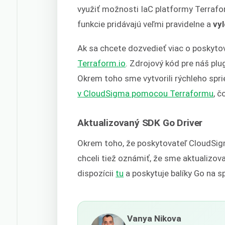
využiť možnosti IaC platformy Terraf
funkcie pridávajú veľmi pravidelne a
vy
Ak sa chcete dozvedieť viac o poskytov
Terraform.io
. Zdrojový kód pre náš plu
Okrem toho sme vytvorili rýchleho spr
v CloudSigma pomocou Terraformu
, 
Aktualizovaný SDK Go Driver
Okrem toho, že poskytovateľ CloudSigm
chceli tiež oznámiť, že sme aktualizov
dispozícii
tu
a poskytuje balíky Go na s
Vanya Nikova