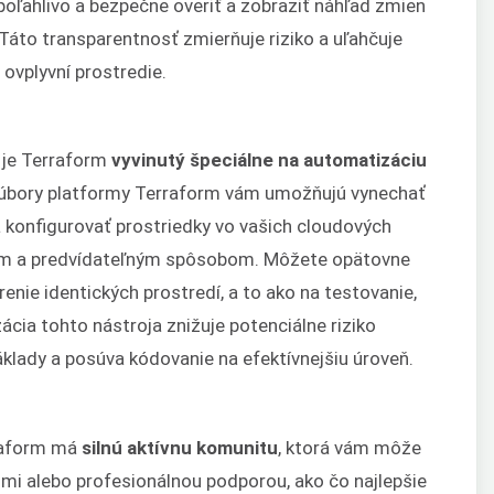
oľahlivo a bezpečne overiť a zobraziť náhľad zmien
 Táto transparentnosť zmierňuje riziko a uľahčuje
ovplyvní prostredie.
 je Terraform
vyvinutý špeciálne na automatizáciu
súbory platformy Terraform vám umožňujú vynechať
a konfigurovať prostriedky vo vašich cloudových
vým a predvídateľným spôsobom. Môžete opätovne
enie identických prostredí, a to ako na testovanie,
ácia tohto nástroja znižuje potenciálne riziko
áklady a posúva kódovanie na efektívnejšiu úroveň.
rraform má
silnú aktívnu komunitu
, ktorá vám môže
dmi alebo profesionálnou podporou, ako čo najlepšie