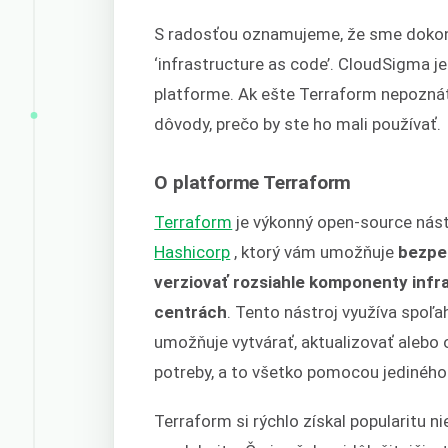
S radosťou oznamujeme, že sme dokonč
‘infrastructure as code’. CloudSigma j
platforme. Ak ešte Terraform nepoznáte
dôvody, prečo by ste ho mali používať.
O platforme Terraform
Terraform
je výkonný open-source nást
Hashicorp
, ktorý vám umožňuje
bezpeč
verziovať rozsiahle komponenty infr
centrách
. Tento nástroj využíva spoľ
umožňuje vytvárať, aktualizovať alebo
potreby, a to všetko pomocou jediného 
Terraform si rýchlo získal popularitu n