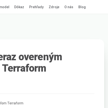
model
Dôkaz
Prehľady
Zdroje
O nás
Blog
teraz overeným
 Terraform