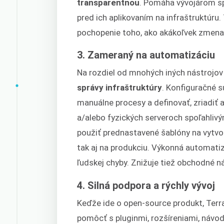
transparentnou
. Pomáha vývojárom sp
pred ich aplikovaním na infraštruktúru.
pochopenie toho, ako akákoľvek zmena 
3. Zameraný na automatizáciu
Na rozdiel od mnohých iných nástrojov
správy infraštruktúry
. Konfiguračné 
manuálne procesy a definovať, zriadiť 
a/alebo fyzických serveroch spoľahli
použiť prednastavené šablóny na vytvor
tak aj na produkciu. Výkonná automatiz
ľudskej chyby. Znižuje tiež obchodné n
4. Silná podpora a rýchly vývoj
Keďže ide o open-source produkt, Te
pomôcť s pluginmi, rozšíreniami, návo