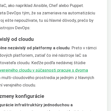
aC, ako napríklad Ansible, Chef alebo Puppet.
veta DevOps tým, že sa zameriava na automatizáciu
roj ešte nepoužívate, tu sú hlavné dôvody, prečo by
nástrojov DevOps:
vislý od cloudu
plne nezávislý od platformy a cloudu
. Preto v rámci
ových platforiem, zatiaľ čo iné nástroje IaC sa
tovateľa cloudu. Keďže podľa nedávnej štúdie
verejného cloudu v súčasnosti pracuje s dvoma
a multi-cloudového prostredia je jedným z hlavných
ní verejného cloudu.
 zmeny konfigurácie
gurácie infraštruktúry jednoduchou a