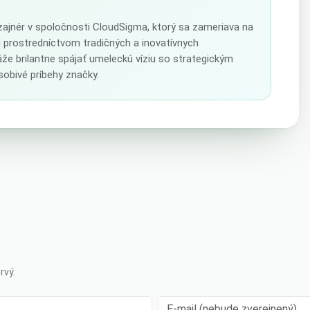
izajnér v spoločnosti CloudSigma, ktorý sa zameriava na
u prostredníctvom tradičných a inovatívnych
že brilantne spájať umeleckú víziu so strategickým
obivé príbehy značky.
rvý.
E-mail (nebude zverejnený)