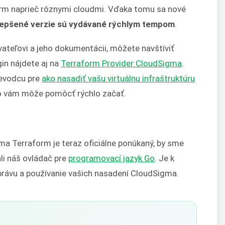
orm naprieč rôznymi cloudmi. Vďaka tomu sa nové
lepšené verzie sú vydávané rýchlym tempom
.
ateľovi a jeho dokumentácii, môžete navštíviť
gin nájdete aj na
Terraform Provider CloudSigma
.
ievodcu pre
ako nasadiť vašu virtuálnu infraštruktúru
čo vám môže pomôcť rýchlo začať.
a Terraform je teraz oficiálne ponúkaný, by sme
ali náš ovládač pre
programovací jazyk Go
. Je k
právu a používanie vašich nasadení CloudSigma.