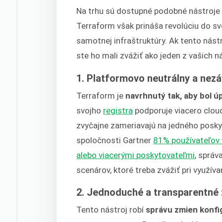
Na trhu sú dostupné podobné nástroje I
Terraform však prináša revolúciu do s
samotnej infraštruktúry. Ak tento nást
ste ho mali zvážiť ako jeden z vašich 
1. Platformovo neutrálny a nezá
Terraform je
navrhnutý tak, aby bol ú
svojho
registra
podporuje viacero cloud
zvyčajne zameriavajú na jedného posky
spoločnosti Gartner
81% používateľov 
alebo viacerými poskytovateľmi
, správ
scenárov, ktoré treba zvážiť pri využíva
2. Jednoduché a transparentné
Tento nástroj robí
správu zmien konfi