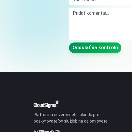
Comment
Odoslať na kontrolu
Platforma suverénneho cloudu pre
poskytovateľov služieb na celom svete.