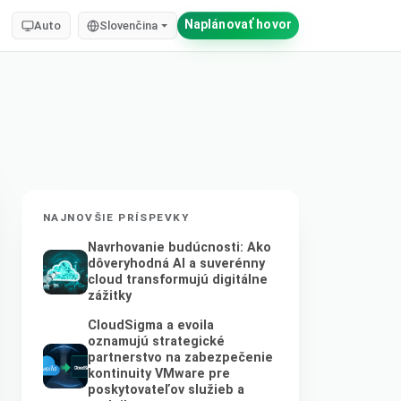
Naplánovať hovor
Auto
Slovenčina
NAJNOVŠIE PRÍSPEVKY
Navrhovanie budúcnosti: Ako
dôveryhodná AI a suverénny
cloud transformujú digitálne
zážitky
CloudSigma a evoila
oznamujú strategické
partnerstvo na zabezpečenie
kontinuity VMware pre
poskytovateľov služieb a