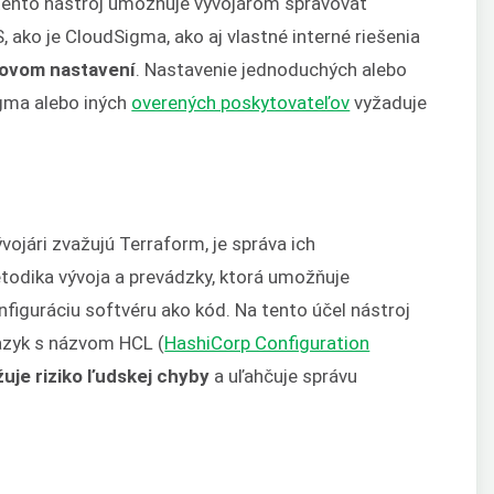
, tento nástroj umožňuje vývojárom spravovať
 ako je CloudSigma, ako aj vlastné interné riešenia
dovom nastavení
. Nastavenie jednoduchých alebo
igma alebo iných
overených poskytovateľov
vyžaduje
ojári zvažujú Terraform, je správa ich
etodika vývoja a prevádzky, ktorá umožňuje
figuráciu softvéru ako kód. Na tento účel nástroj
jazyk s názvom HCL (
HashiCorp Configuration
žuje riziko ľudskej chyby
a uľahčuje správu