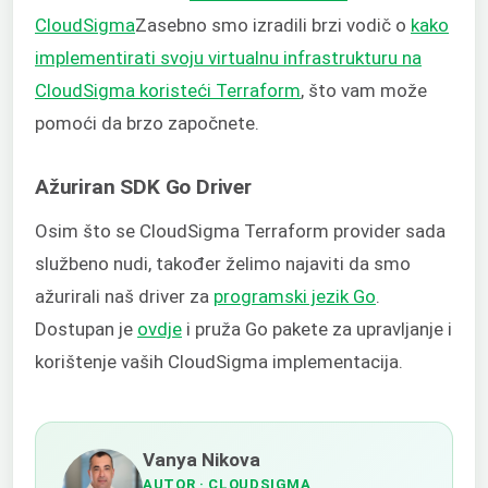
CloudSigma
Zasebno smo izradili brzi vodič o
kako
implementirati svoju virtualnu infrastrukturu na
CloudSigma koristeći Terraform
, što vam može
pomoći da brzo započnete.
Ažuriran SDK Go Driver
Osim što se CloudSigma Terraform provider sada
službeno nudi, također želimo najaviti da smo
ažurirali naš driver za
programski jezik Go
.
Dostupan je
ovdje
i pruža Go pakete za upravljanje i
korištenje vaših CloudSigma implementacija.
Vanya Nikova
AUTOR
· CLOUDSIGMA