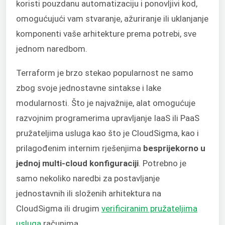
koristi pouzdanu automatizaciju i ponovljivi kod,
omogućujući vam stvaranje, ažuriranje ili uklanjanje
komponenti vaše arhitekture prema potrebi, sve
jednom naredbom.
Terraform je brzo stekao popularnost ne samo
zbog svoje jednostavne sintakse i lake
modularnosti. Što je najvažnije, alat omogućuje
razvojnim programerima upravljanje IaaS ili PaaS
pružateljima usluga kao što je CloudSigma, kao i
prilagođenim internim rješenjima
besprijekorno u
jednoj multi-cloud konfiguraciji
. Potrebno je
samo nekoliko naredbi za postavljanje
jednostavnih ili složenih arhitektura na
CloudSigma ili drugim
verificiranim pružateljima
usluga
računima.