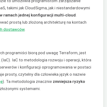
dzie to umożliwia programistom zarządzanie
S, takimi jak CloudSigma, jak i niestandardowymi
w ramach jednej konfiguracji multi-cloud
.
ować prostą lub złożoną architekturę na kontach
ch dostawców
.
h programiści biorą pod uwagę Terraform, jest
d
(IaC). IaC to metodologia rozwoju i operacji, która
erwerów i konfiguracji oprogramowania w postaci
e prosty, czytelny dla człowieka język o nazwie
ge
). Ta metodologia znacznie
zmniejsza ryzyko
e złożonymi systemami.