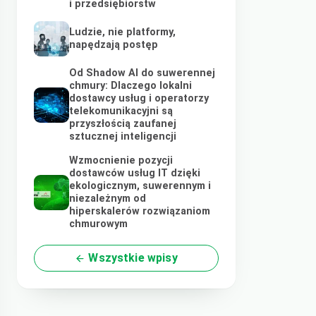
i przedsiębiorstw
Ludzie, nie platformy,
napędzają postęp
Od Shadow AI do suwerennej
chmury: Dlaczego lokalni
dostawcy usług i operatorzy
telekomunikacyjni są
przyszłością zaufanej
sztucznej inteligencji
Wzmocnienie pozycji
dostawców usług IT dzięki
ekologicznym, suwerennym i
niezależnym od
hiperskalerów rozwiązaniom
chmurowym
Wszystkie wpisy