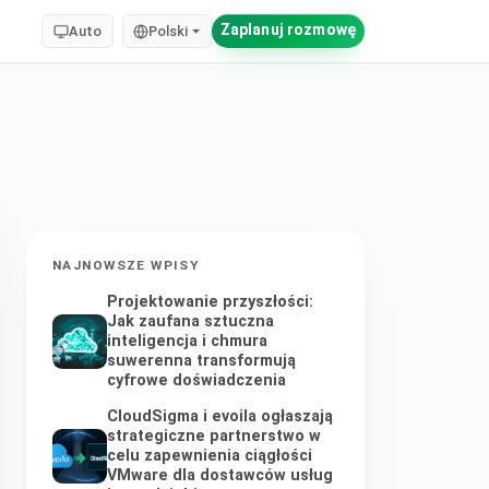
Zaplanuj rozmowę
Auto
Polski
NAJNOWSZE WPISY
Projektowanie przyszłości:
Jak zaufana sztuczna
inteligencja i chmura
suwerenna transformują
cyfrowe doświadczenia
CloudSigma i evoila ogłaszają
strategiczne partnerstwo w
celu zapewnienia ciągłości
VMware dla dostawców usług