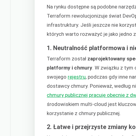
Na rynku dostępne są podobne narzędzia
Terraform rewolucjonizuje świat DevOp
infrastruktury. Jeśli jeszcze nie korzy
których warto rozważyć je jako jedno 
1. Neutralność platformowa i n
Terraform został
zaprojektowany spec
platformy i chmury
. W związku z tym
swojego
rejestru
, podczas gdy inne na
dostawcy chmury. Ponieważ, według n
chmury publicznej pracuje obecnie z 
środowiskiem multi-cloud jest kluczo
korzystanie z chmury publicznej.
2. Łatwe i przejrzyste zmiany ko