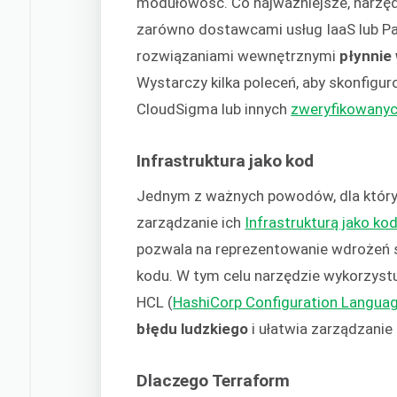
modułowość. Co najważniejsze, narzę
zarówno dostawcami usług IaaS lub Paa
rozwiązaniami wewnętrznymi
płynnie 
Wystarczy kilka poleceń, aby skonfigur
CloudSigma lub innych
zweryfikowany
Infrastruktura jako kod
Jednym z ważnych powodów, dla któryc
zarządzanie ich
Infrastrukturą jako ko
pozwala na reprezentowanie wdrożeń s
kodu. W tym celu narzędzie wykorzystuj
HCL (
HashiCorp Configuration Langua
błędu ludzkiego
i ułatwia zarządzani
Dlaczego Terraform