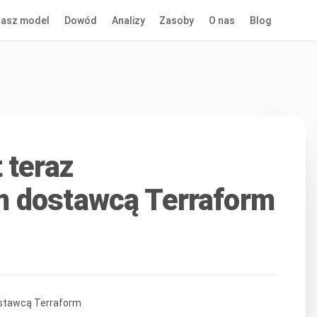
asz model
Dowód
Analizy
Zasoby
O nas
Blog
 teraz
 dostawcą Terraform