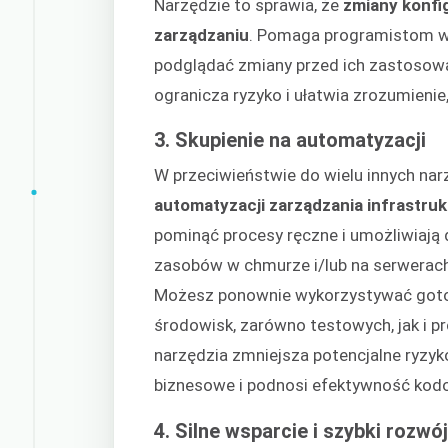
Narzędzie to sprawia, że
zmiany konfig
zarządzaniu
. Pomaga programistom w 
podglądać zmiany przed ich zastosowa
ogranicza ryzyko i ułatwia zrozumienie
3. Skupienie na automatyzacji
W przeciwieństwie do wielu innych nar
automatyzacji zarządzania infrastruk
pominąć procesy ręczne i umożliwiają 
zasobów w chmurze i/lub na serwerach
Możesz ponownie wykorzystywać goto
środowisk, zarówno testowych, jak i 
narzędzia zmniejsza potencjalne ryzyk
biznesowe i podnosi efektywność kod
4. Silne wsparcie i szybki rozwó