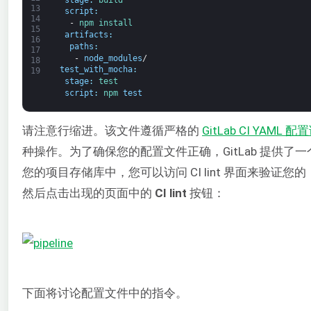
13
script
:
14
-
npm 
install
15
artifacts
:
16
paths
:
17
-
node_modules
/
18
test_with_mocha
:
19
stage
:
test
script
:
npm 
test
请注意行缩进。该文件遵循严格的
GitLab CI
YAML
配置
种操作。为了确保您的配置文件正确，GitLab 提供了一
您的项目存储库中，您可以访问 CI lint 界面来验证您的
然后点击出现的页面中的
CI lint
按钮：
下面将讨论配置文件中的指令。