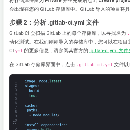
将存储库保留为
Private
并在完成后点击
Create projec
会出现在您的 GitLab 存储库中。GitLab 导入的项目
步骤 2：分析 .gitlab-ci.yml 文件
GitLab CI 会扫描 GitLab 上的每个存储库，以寻找名为
.
动化测试。在我们刚刚导入的存储库中，您可以在项目
CI
的更多信息，请参阅其官方的
.gitlab-ci.ym
yml
在 GitLab 存储库界面中，点击
文件以
.gitlab-ci.yml
1
image
:
node
:
latest
2
stages
:
3
-
build
4
-
test
5
6
cache
:
7
paths
:
8
-
node_modules
/
9
10
11
install_dependencies
:
12
stage
:
build