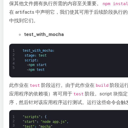
保其他文件拥有执行所需的内容至关重要。
npm insta
在 artifacts 中声明它，我们使其可用于后续阶段执行
中找到它们。
test_with_mocha
1
test_with_mocha
:
2
stage
:
test
3
script
:
4
-
npm 
start
5
-
npm 
test
此作业在
阶段运行。由于此作业在
阶段运
test
build
应用程序的依赖项）将可用于
阶段。script 块
test
序，然后针对该应用程序运行测试。运行这些命令会触
1
"scripts"
:
{
2
"start"
:
"node app.js"
,
3
"test"
:
"mocha"