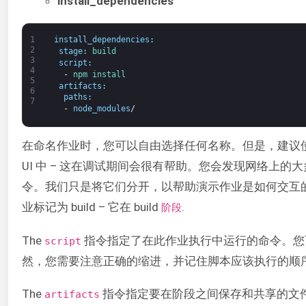
install_dependencies
1
install_dependencies
:
2
stage
:
build
3
script
:
4
-
npm 
install
5
artifacts
:
6
paths
:
7
-
node_modules
/
在命名作业时，您可以自由选择任何名称。但是，建议使用
UI 中 – 这在调试期间会很有帮助。您会发现网络上的
令。我们只是将它们分开，以帮助演示作业是如何交互
业标记为 build – 它在 build
.
阶段
The
指令指定了在此作业执行中运行的命令。
script
然，您需要注意正确的缩进，并记住脚本应该执行的顺
The
指令指定要在阶段之间保存和共享的文
artifacts