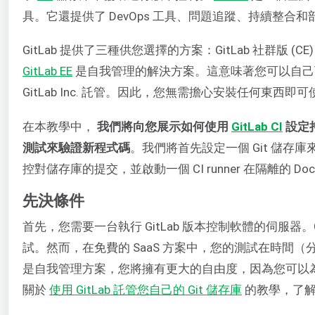
具。它還提供了 DevOps 工具、問題追蹤、持續整合和
GitLab 提供了三種供您選擇的方案：GitLab 社群版 (CE)、Gi
GitLab EE
是自我管理的解決方案。這意味著您可以自己下載、安裝
GitLab Inc. 託管。因此，您無需擔心安裝任何東西
在本教學中，
我們將向您展示如何使用
GitLab CI
設定
測試來驗證新程式碼
。我們將首先設定一個 Git 儲存
控對儲存庫的提交，並啟動一個 CI runner 在隔離的 Do
先決條件
首先，您需要一台執行 GitLab 版本控制軟體的伺服器。G
試。然而，在免費的 SaaS 方案中，您的測試在時間
是自我管理方案，您將擁有更大的自由度，因為您可以為您
關於
使用 GitLab 託管您自己的 Git 儲存庫
的教學，了解如