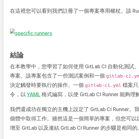
在這裡您可以看到我們註冊了一個專案專用權杖。該 Run
結論
在本教學中，您學習了如何使用 GitLab CI 自動化測試。我們
專案。該專案包含了一些測試案例和一個
gitlab-ci.y
決定觸發時要執行的操作。一個
檔案只
gitlab-ci.yml
令，以
YAML
格式編寫，以便 GitLab CI Runner 能夠
我們還成功在獨立的主機上設定了 GitLab CI Runne
個體中取得工作。雖然這是一個簡單的專案，但您可以
增至 GitLab 以及連結 GitLab CI Runner 的步驟是