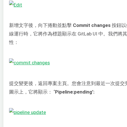
新增文字後，向下捲動並點擊
Commit changes
按鈕以
線運行時，它將作為標題顯示在 GitLab UI 中。我們將其保
性：
提交變更後，返回專案主頁。您會注意到最近一次提交
圖示上，它將顯示：
‘Pipeline:pending’: