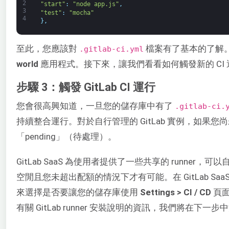
2
"start"
:
"node app.js"
,
3
"test"
:
"mocha"
4
}
,
至此，您應該對
檔案有了基本的了解
.gitlab-ci.yml
world
應用程式。接下來，讓我們看看如何觸發新的 CI 
步驟 3：觸發 GitLab CI 運行
您會很高興知道，一旦您的儲存庫中有了
.gitlab-ci.
持續整合運行。對於自行管理的 GitLab 實例，如果您尚未設定
「pending」（待處理）。
GitLab SaaS 為使用者提供了一些共享的 runner，
空閒且您未超出配額的情況下才有可能。在 GitLab Sa
來選擇是否要讓您的儲存庫使用
Settings > CI / CD
頁面
有關 GitLab runner 安裝說明的資訊，我們將在下一