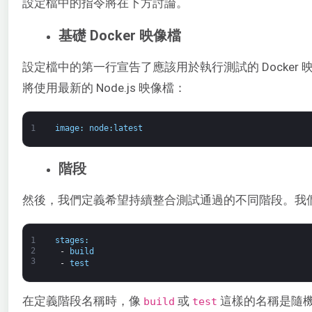
設定檔中的指令將在下方討論。
基礎 Docker 映像檔
設定檔中的第一行宣告了應該用於執行測試的 Docker 映
將使用最新的 Node.js 映像檔：
1
image
:
node
:
latest
階段
然後，我們定義希望持續整合測試通過的不同階段。我
1
stages
:
2
-
build
3
-
test
在定義階段名稱時，像
或
這樣的名稱是隨機
build
test