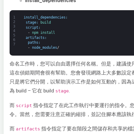
install_dependencies
1
install_dependencies
:
2
stage
:
build
3
script
:
4
-
npm 
install
5
artifacts
:
6
paths
:
7
-
node_modules
/
命名工作時，您可以自由選擇任何名稱。但是，建議使用具描述
這在偵錯期間會很有幫助。您會發現網路上大多數設定
只是將它們分開，以幫助演示工作是如何互動的，因為
為 build – 它在 build
.
stage
而
指令指定了在此工作執行中要運行的指令。
script
令。當然，您需要注意正確的縮排，並記住腳本應該執
而
指令指定了要在階段之間儲存和共享的檔
artifacts