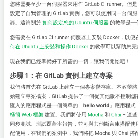
您將需要至少一台伺服器來用作 GitLab CI runn
設定了自我管理的 GitLab 實例，您可以使用同一台伺服器
器。這篇關於
如何設定您的 Ubuntu 伺服器
的教學是一
您需要在 GitLab CI runner 伺服器上安裝 Docke
何在 Ubuntu 上安裝和操作 Docker
的教學可以幫助您完
現在我們已經準備好了所需的一切，讓我們開始吧！
步驟 1：在 GitLab 實例上建立專案
我們將首先在 GitLab 上建立一個專案儲存庫。本教學
始建立專案檔案，GitLab 提供了一個從其他版本控
匯入的應用程式是一個簡單的「
hello world
」應用程式
極簡 Web 框架
建置。我們將使用
Mocha
和
Chai
– 這些
同步測試、測試覆蓋率報告，並可與其他斷言庫搭配使用
配使用，在我們的案例中，我們將把 Mocha 與 Chai 