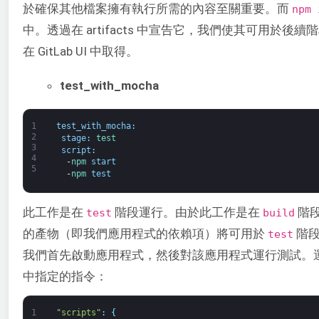
於確保其他檔案擁有執行所需的內容至關重要。而
npm 
中。透過在 artifacts 中宣告它，我們使其可用
在 GitLab UI 中取得。
test_with_mocha
1
test_with_mocha
:
2
stage
:
test
3
script
:
4
-
npm 
start
5
-
npm 
test
此工作是在
階段運行。由於此工作是在
階
test
build
的產物（即我們應用程式的依賴項）將可用於
階段
test
我們首先啟動應用程式，然後對該應用程式運行測試。
中指定的指令：
1
"scripts"
:
{