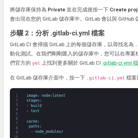
將儲存庫保持為
Private
並在完成後按一下
Create proj
會出現在您的 GitLab 儲存庫中。GitLab 會以與 Gi
步驟 2：分析 .gitlab-ci.yml 檔案
GitLab CI 會掃描 GitLab 上的每個儲存庫，以尋找名為
.
動化測試。在我們剛剛匯入的儲存庫中，您可以在專案
們官方的
上找到更多關於 GitLab CI
.gitlab-ci.
yml
在 GitLab 儲存庫介面中，按一下
檔案
.gitlab-ci.yml
1
image
:
node
:
latest
2
stages
:
3
-
build
4
-
test
5
6
cache
:
7
paths
:
8
-
node_modules
/
9
10