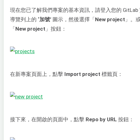
現在您已了解我們專案的基本資訊，請登入您的 GitLab
導覽列上的
‘加號’
圖示，然後選擇「
New project
」。
「
New project
」按鈕：
在新專案頁面上，點擊
Import project
標籤頁：
接下來，在開啟的頁面中，點擊
Repo by URL
按鈕：