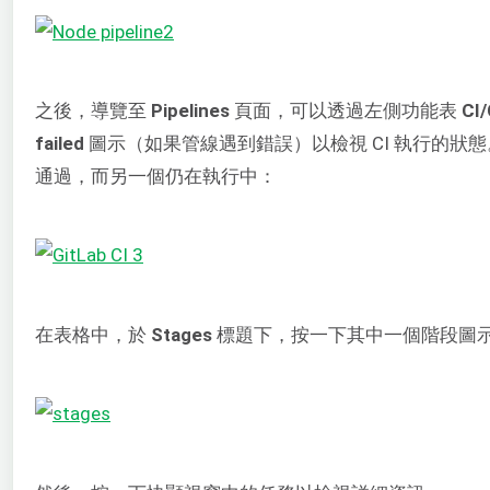
之後，導覽至
Pipelines
頁面，可以透過左側功能表
CI/
failed
圖示（如果管線遇到錯誤）以檢視 CI 執行的狀
通過，而另一個仍在執行中：
在表格中，於
Stages
標題下，按一下其中一個階段圖