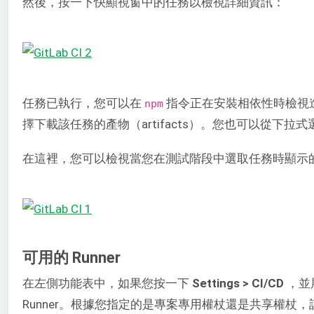
然後，按一下快顯視窗中的任務以檢視詳細資訊：
任務已執行，您可以在
指令正在安裝相依性時檢視
npm
擇下載該任務的產物（artifacts）。您也可以從下
在這裡，您可以檢視當您在測試階段中選取任務時顯示
可用的 Runner
在左側功能表中，如果您按一下
Settings > CI/CD
，並
Runner。根據您指定的是專案專用權杖還是共享權杖，該