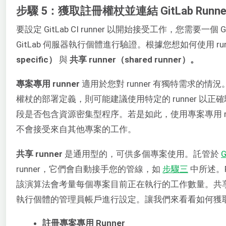
步驟 5：獲取註冊權杖並連結 GitLab Runne
要設定 GitLab CI runner 以開始接受工作，您需要一個 G
GitLab 伺服器執行個體進行驗證。根據您想如何使用 r
specific）
與
共享 runner（shared runner）。
專案專用 runner
適用於您對 runner 有獨特需求的
權杖的部署定義，則可能建議使用特定的 runner 
段是否包含資源密集型程序。若是如此，使用專案專用 runn
不會接受來自其他專案的工作。
共享 runner
是通用型的，可供多個專案使用。託管於
G
runner，它們會自動接手您的管線，如
步驟三
中所述。
該演算法會考量每個專案目前正在執行的工作數量。共享 runne
執行個體的管理員帳戶進行設定。讓我們來看看如何獲取這兩
註冊專案專用 Runner