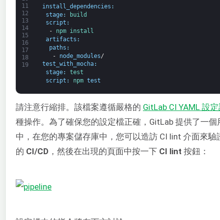
11
install_dependencies
:
12
stage
:
build
13
script
:
14
-
npm 
install
15
artifacts
:
16
paths
:
17
-
node_modules
/
18
test_with_mocha
:
19
stage
:
test
script
:
npm 
test
請注意行縮排。該檔案遵循嚴格的
GitLab CI
YAML
設定
種操作。為了確保您的設定檔正確，GitLab 提供了一個
中，在您的專案儲存庫中，您可以造訪 CI lint 介面來
的
CI/CD
，然後在出現的頁面中按一下
CI lint
按鈕：