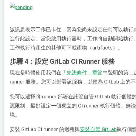
該訊息表示工作已卡住，因為您尚未設定任何可以執行此工
進行此設定。當您啟用執行器時，工作將自動開始執行
工作執行時產生的其他可下載產物（artifacts）。
步驟 4：設定 GitLab CI Runner 服務
現在是時候使用我們在
「先決條件」章節
中聲明的第二台
runner 服務。您可以部署該服務，以便為 GitLab 上的
您可以選擇將 runner 部署在託管自管 GitLab 
源限制，最好設定一個獨立的 CI runner 執行個體。
境。
安裝 GitLab CI runner 的過程與
安裝自管 GitLab
執行個