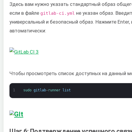
Здесь вам нужно указать стандартный образ общего
если в файле
не указан образ. Введи
gitlab-ci.yml
универсальный и безопасный образ. Нажмите Enter, 
автоматически:
Чтобы просмотреть список доступных на данный м
1
sudo 
gitlab
-
runner 
list
Шаг 6: Подтверждение успешного связы