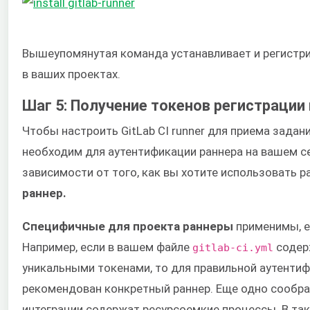
Вышеупомянутая команда устанавливает и регистри
в ваших проектах.
Шаг 5: Получение токенов регистрации 
Чтобы настроить GitLab CI runner для приема задани
необходим для аутентификации раннера на вашем се
зависимости от того, как вы хотите использовать р
раннер.
Специфичные для проекта раннеры
применимы, ес
Например, если в вашем файле
содер
gitlab-ci.yml
уникальными токенами, то для правильной аутенти
рекомендован конкретный раннер. Еще одно сообр
интеграции содержат ресурсоемкие процессы. В та