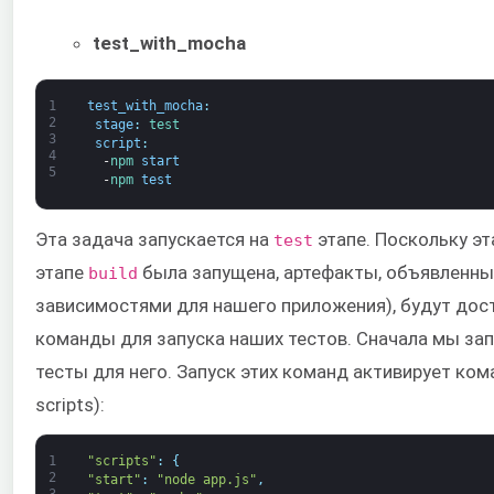
test_with_mocha
1
test_with_mocha
:
2
stage
:
test
3
script
:
4
-
npm 
start
5
-
npm 
test
Эта задача запускается на
этапе. Поскольку эт
test
этапе
была запущена, артефакты, объявленны
build
зависимостями для нашего приложения), будут дос
команды для запуска наших тестов. Сначала мы за
тесты для него. Запуск этих команд активирует ко
scripts):
1
"scripts"
:
{
2
"start"
:
"node app.js"
,
3