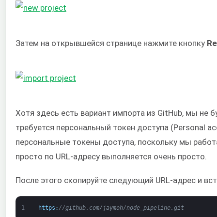
Затем на открывшейся странице нажмите кнопку
Re
Хотя здесь есть вариант импорта из GitHub, мы не б
требуется персональный токен доступа (Personal ac
персональные токены доступа, поскольку мы работ
просто по URL-адресу выполняется очень просто.
После этого скопируйте следующий URL-адрес и встав
1
https
:
//github.com/jaymoh/node_pipeline.git