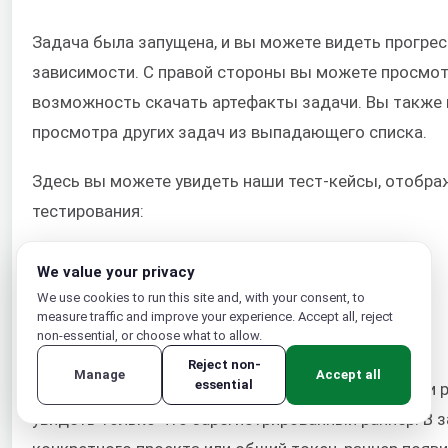
Задача была запущена, и вы можете видеть прогрес
зависимости. С правой стороны вы можете просмот
возможность скачать артефакты задачи. Вы также
просмотра других задач из выпадающего списка.
Здесь вы можете увидеть наши тест-кейсы, отобра
тестирования:
We value your privacy
We use cookies to run this site and, with your consent, to
measure traffic and improve your experience. Accept all, reject
non-essential, or choose what to allow.
Available Runners
Reject non-
Manage
Accept all
essential
В левом меню, если вы нажмете
Settings > CI/CD
, и
увидеть только что зарегистрированный раннер. В з