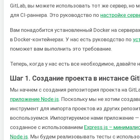
GitLab, вы можете использовать тот же сервер, но
для CI-раннера. Это руководство по
настройке серв
Вам понадобится установленный Docker на серверах
в Docker-контейнерах. У нас есть руководство по
ус
поможет вам выполнить это требование.
Теперь, когда у нас есть все необходимое, давайте 
Шаг 1. Создание проекта в инстансе Gi
Мы начнем с создания репозитория проекта на GitL
приложение Node.js
. Поскольку мы не хотим создава
инструмент для импорта проектов из других репози
воспользуемся. Импортируемое нами приложение — 
созданное с использованием
Express.js – минимал
Node.js
. Мы будем реализовывать тесты с использ