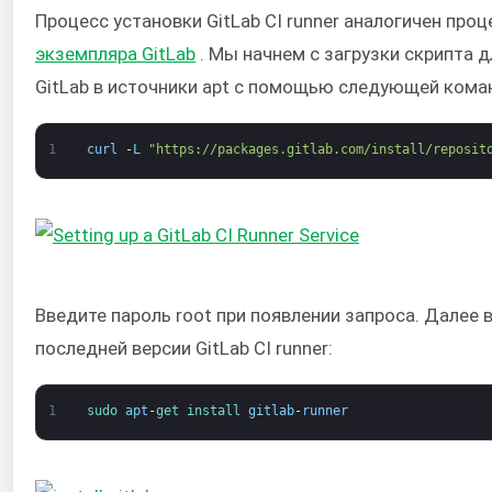
Процесс установки GitLab CI runner аналогичен про
экземпляра GitLab
. Мы начнем с загрузки скрипта 
GitLab в источники apt с помощью следующей кома
1
curl
-
L
"https://packages.gitlab.com/install/reposit
Введите пароль root при появлении запроса. Далее
последней версии GitLab CI runner:
1
sudo 
apt
-
get 
install 
gitlab
-
runner