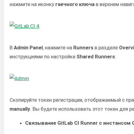
нажмите на иконку
гаечного ключа
в верхнем нави
В
Admin Panel
, нажмите на
Runners
в разделе
Overv
инструкциями по настройке
Shared Runners
:
Скопируйте токен регистрации, отображаемый с пр
manually
. Вы будете использовать этот токен для 
Связывание GitLab CI Runner с инстансом 