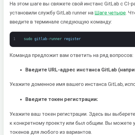
На этом шаге вы свяжете свой инстанс GitLab с CI-р
установили службу GitLab runner на
Шаге четыре
. Ч
введите в терминале следующую команду:
1
sudo 
gitlab
-
runner 
register
Команда предложит вам ответить на ряд вопросов:
Введите URL-адрес инстанса GitLab (наприме
Укажите доменное имя вашего инстанса GitLab, исп
Введите токен регистрации:
Укажите ваш токен регистрации. Здесь вы выберете,
к конкретному проекту или был общим. Вы можете у
токенов для любого из вариантов.