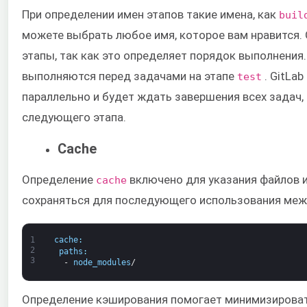
При определении имен этапов такие имена, как
buil
можете выбрать любое имя, которое вам нравится.
этапы, так как это определяет порядок выполнения.
выполняются перед задачами на этапе
. GitLa
test
параллельно и будет ждать завершения всех задач,
следующего этапа.
Cache
Определение
включено для указания файлов и
cache
сохраняться для последующего использования меж
1
cache
:
2
paths
:
3
-
node_modules
/
Определение кэширования помогает минимизировать