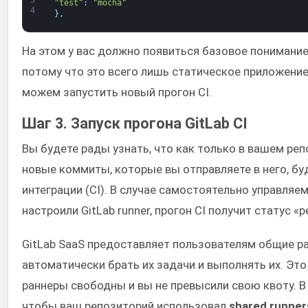
"test"
:
"mocha"
4
}
,
На этом у вас должно появиться базовое понимани
потому что это всего лишь статическое приложени
можем запустить новый прогон CI.
Шаг 3. Запуск прогона GitLab CI
Вы будете рады узнать, что как только в вашем ре
новые коммиты, которые вы отправляете в него, бу
интеграции (CI). В случае самостоятельно управляем
настроили GitLab runner, прогон CI получит статус «
GitLab SaaS предоставляет пользователям общие ра
автоматически брать их задачи и выполнять их. Это
раннеры свободны и вы не превысили свою квоту. В 
чтобы ваш репозиторий использовал
shared runner