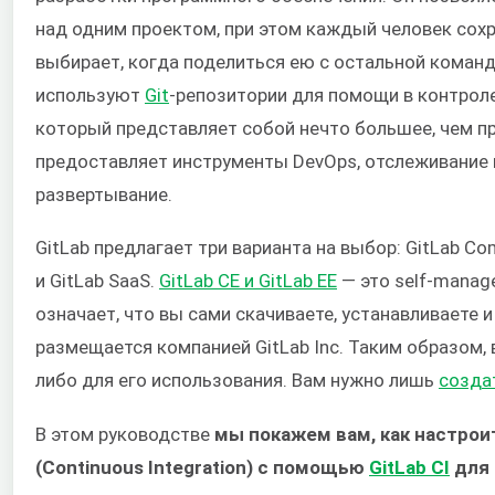
над одним проектом, при этом каждый человек сох
выбирает, когда поделиться ею с остальной коман
используют
Git
-репозитории для помощи в контрол
который представляет собой нечто большее, чем пр
предоставляет инструменты DevOps, отслеживание 
развертывание.
GitLab предлагает три варианта на выбор: GitLab Commu
и GitLab SaaS.
GitLab CE и GitLab EE
— это self-manag
означает, что вы сами скачиваете, устанавливаете и
размещается компанией GitLab Inc. Таким образом, 
либо для его использования. Вам нужно лишь
созда
В этом руководстве
мы покажем вам, как настро
(Continuous Integration) с помощью
GitLab CI
для 