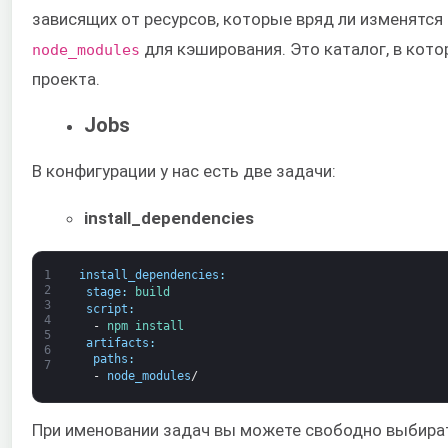
зависящих от ресурсов, которые вряд ли изменятс
для кэширования. Это каталог, в кот
node_modules
проекта.
Jobs
В конфигурации у нас есть две задачи:
install_dependencies
1
install_dependencies
:
2
stage
:
build
3
script
:
4
-
npm 
install
5
artifacts
:
6
paths
:
7
-
node_modules
/
При именовании задач вы можете свободно выбира