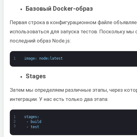
Базовый Docker-образ
Первая строка в конфигурационном файле объявляе
использоваться для запуска тестов. Поскольку мы
последний образ Node.js:
1
image
:
node
:
latest
Stages
Затем мы определяем различные этапы, через кот
интеграции. У нас есть только два этапа:
1
stages
:
2
-
build
3
-
test