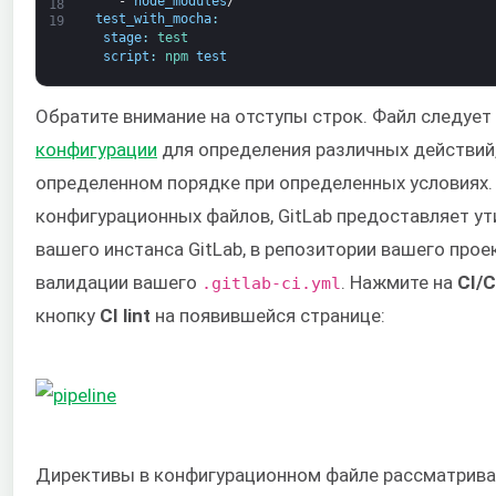
-
node_modules
/
18
test_with_mocha
:
19
stage
:
test
script
:
npm 
test
Обратите внимание на отступы строк. Файл следует
конфигурации
для определения различных действий
определенном порядке при определенных условиях.
конфигурационных файлов, GitLab предоставляет ут
вашего инстанса GitLab, в репозитории вашего проек
валидации вашего
. Нажмите на
CI/
.gitlab-ci.yml
кнопку
CI lint
на появившейся странице:
Директивы в конфигурационном файле рассматрива