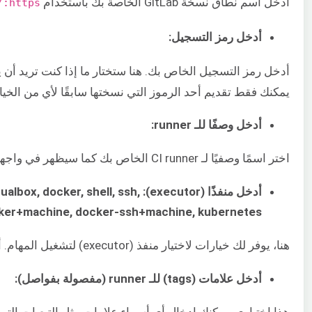
أدخل اسم نطاق نسخة GitLab الخاصة بك باستخدام
https://
أدخل رمز التسجيل:
يمكنك فقط تقديم أحد الرموز التي نسختها سابقًا لأي من الخيا
أدخل وصفًا للـ runner:
اختر اسمًا وصفيًا لـ CI runner الخاص بك كما سيظهر في واجهة مستخدم نسخة GitLab.
أدخل منفذًا (lbox, docker, shell, ssh
ker+machine, docker-ssh+machine, kubernetes:
هنا، يوفر لك خيارات لاختيار منفذ (executor) لتشغيل المهام. أدخل
أدخل علامات (tags) للـ runner (مفصولة بفواصل):