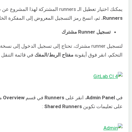
يمكنك اختيار تعطيل الـ runners المشتركة لهذا المشروع عن طريق تبديل المفتاح في القسم الأيمن تحت
Runners.
ثم، انسخ رمز التسجيل المعروض إلى المفكرة الخا
تسجيل Runner مشترك
التحكم، انقر فوق أيقونة
مفتاح الربط/المفك
في قائمة التنقل ا
في
Admin Panel
، انقر على
Runners
في قسم
Overview
من
على تعليمات تكوين
Shared Runners
: