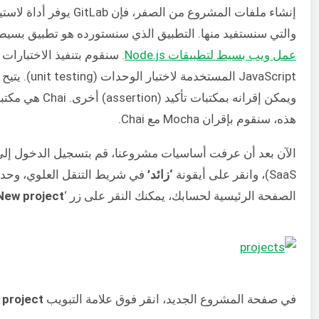
إنشاء ملفات المشروع من 
والتي سنستفيد منها. التطبيق الذي سنستورده هو تطبيق بسيط 
عمل ويب بسيط لتطبيقات Node.js
. سنقوم بتنفيذ الاختبارات
ويمكن إقرانه بمك
هذه، سنقوم بإقران Mocha مع Chai.
SaaS)، وانقر على أيقونة
‘زائد’
في شريط التنقل العلوي، وحدد
الصفحة الرئيسية لحسابك، يمكنك النقر على زر ‘
New project
في صفحة المشروع الجديد، انقر فوق علامة التبويب
 project