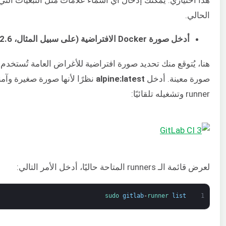
الحالي.
أدخل صورة Docker الافتراضية (على سبيل المثال، ruby:2.6):
هنا، يُتوقع منك تحديد صورة افتراضية للأغراض العامة تُستخد
صورة معينة. أدخل
alpine:latest
runner وتشغيله تلقائيًا:
لعرض قائمة الـ runners المتاحة حاليًا، أدخل الأمر التالي:
sudo 
gitlab
-
runner 
list
1