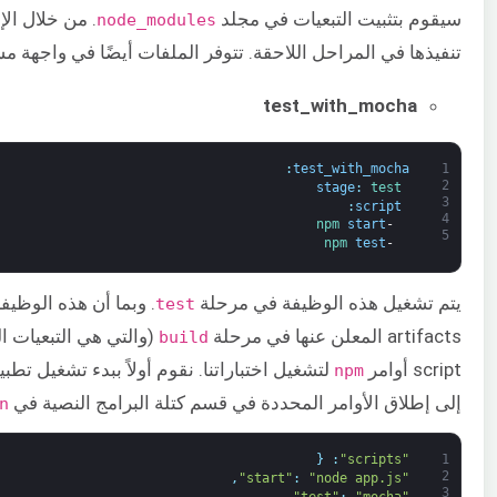
سيقوم بتثبيت التبعيات في مجلد
node_modules
تنفيذها في المراحل اللاحقة. تتوفر الملفات أيضًا في واجهة مستخدم GitLab إذا كنت ترغب ف
test_with_mocha
:
test_with_mocha
1
2
stage
:
test
3
:
script
4
npm 
start
-
5
npm 
test
-
يتم تشغيل هذه الوظيفة في مرحلة
. وبما أن هذه الوظي
test
artifacts المعلن عنها في مرحلة
(والتي هي التبعيات ا
build
script أوامر
لتشغيل اختباراتنا. نقوم أولاً ببدء تشغيل تطب
npm
إلى إطلاق الأوامر المحددة في قسم كتلة البرامج النصية في
n
{
:
"scripts"
1
2
,
:
"node app.js"
"start"
3
:
"mocha"
"test"