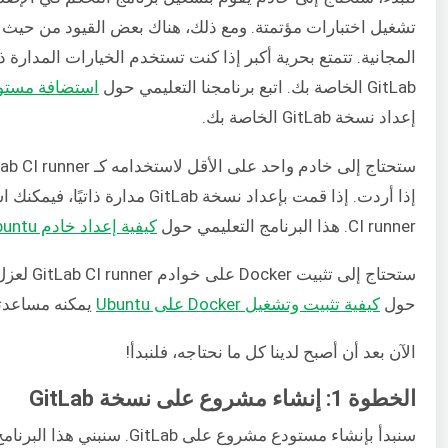
المجانية. تتمتع بحرية أكبر إذا كنت تستخدم الخيارات المدارة 
GitLab الخاصة بك. اتبع برنامجنا التعليمي حول
استضافة مستودعات Git الخاصة بك ب
إعداد نسخة GitLab الخاصة بك.
إذا أردت. إذا قمت بإعداد نسخة b
CI runner. هذا البرنامج التعليمي حول
كيفية إعداد خادم Ubuntu الخاص بك
حول
كيفية تثبيت وتشغيل Docker على Ubuntu
يمكنه مساعدت
الآن بعد أن أصبح لدينا كل ما نحتاجه، فلنبدأ!
الخطوة 1: إنشاء مشروع على نسخة GitLab
سنبدأ بإنشاء مستودع مشروع على GitLab. سنبني هذا البرنامج التعليمي على