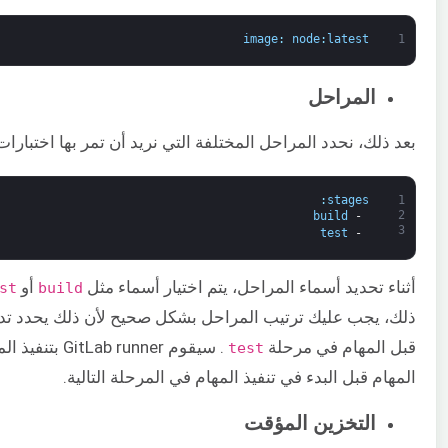
image
:
node
:
latest
1
المراحل
بعد ذلك، نحدد المراحل المختلفة التي نريد أن تمر بها اختبارات
:
stages
1
2
build
-
3
test
-
أثناء تحديد أسماء المراحل، يتم اختيار أسماء مثل
أو
st
build
ذلك، يجب عليك ترتيب المراحل بشكل صحيح لأن ذلك يحدد تدفق ا
قبل المهام في مرحلة
. سيقوم nner
test
المهام قبل البدء في تنفيذ المهام في المرحلة التالية.
التخزين المؤقت