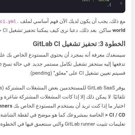
4
,
}
مع ذلك، يجب أن يكون لديك الآن فهم أساسي لملف
.gitlab-ci.yml
world
ساكن. بعد ذلك، دعنا نرى كيف يمكننا تحفيز تشغيل CI جديد.
الخطوة 3: تحفيز تشغيل GitLab CI
سيسعدك معرفة أنه بمجرد أن يحتوي المستودع الخاص بك ع
فسيتم تعيين تشغيل CI على "معلق" (pending).
اختيار ما إذا كنت تريد أن يستخدم المستودع الخاص بك
nners
> CI / CD
الخاصة بمشروعك كما هو موضح في لقطة الشاشة أد
تعليمات تثبيت GitLab runner والتي سنتعمق فيها في الخطوة التالية: