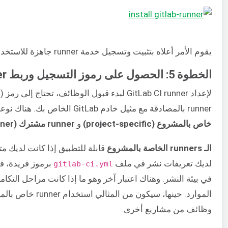
يقوم الأمر أعلاه بتثبيت وتسجيل خدمة runner جاهزة للاستخدام من قبل مشاريعك.
الخطوة 5: الحصول على رموز التسجيل وربط GitLab Runner
runner بالمصادقة مع مثيل خادم GitLab الخاص بك. هناك نوعان من الرموز اعتمادًا على كيفية استخدامك للـ runner:
خاص بالمشروع (project-specific)
و
runner مشترك (shared runner).
الـ runners الخاصة بالمشروع
لديك تعريفات نشر في ملف
gitlab-ci.yml
في بيئة النشر. وهناك اعتبار آخر وهو ما إذا كانت مراحل الت
وظائف من مشاريع أخرى.