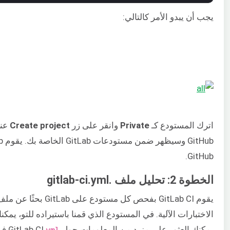
يجب أن يبدو الأمر كالتالي:
اترك المستودع كـ
Private
وانقر على زر
Create project
عند
GitHub.
الخطوة 2: تحليل ملف .gitlab-ci.yml
يقوم GitLab CI بفحص كل مستودع على GitLab بحثًا عن ملف يسمى
الاختبارات الآلية. في المستودع الذي قمنا باستيراده للتو، يم
يمكنك العثور على مزيد من المعلومات حول GitLab CI
في
yml