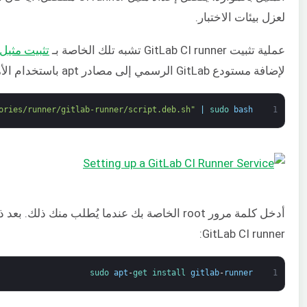
لعزل بيئات الاختبار.
عملية تثبيت GitLab CI runner تشبه تلك الخاصة بـ
تثبيت مثيل GitLab المدار ذاتي
لإضافة مستودع GitLab الرسمي إلى مصادر apt باستخدام الأمر التالي:
ories/runner/gitlab-runner/script.deb.sh"
|
sudo 
bash
1
أدخل كلمة مرور root الخاصة بك عندما يُطلب منك
GitLab CI runner:
sudo 
apt
-
get 
install 
gitlab
-
runner
1