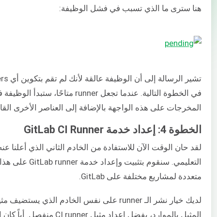
هنا سترى ما الذي تسبب في فشل الوظيفة:
في الخطوة التالية. عندما تجعل runner
المخرجات على هذه الواجهة بالإضافة إلى العناصر الأخرى القابل
الخطوة 4: إعداد خدمة GitLab CI Runner
لقد حان الوقت الآن للاستفادة من الخادم الثاني الذي أعلنا عن
متعددة لمشاريع مختلفة على GitLab.
المثيل بالموارد، يفضل إعداد مثيل CI runner منفصل. أياً كان التكوين الذي تختار المضي قدمًا فيه،