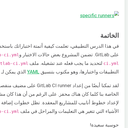
الخاتمة
على GitLab. تضمن المشروع بعض حالات الاختبار و
b-ci.yml
لتحديد ما يجب فعله عند تشغيله. ملف
tlab-ci.yml
ci.yml
التطبيقات واختبارها، وهو مكتوب بتنسيق
YAML
الذي يمكن لـ GitLab CI runner فهمه.
الخاصة بنا كلما كان هناك محفز. على الرغم من أن هذا كان مشرو
الأشياء التي تتغير هي التعليمات والمراحل في ملف
b-ci.yml
حوسبة سعيدة!