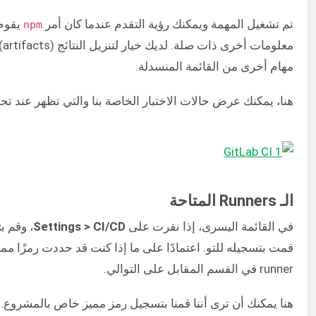
تم تشغيل المهمة ويمكنك رؤية التقدم عندما كان أمر
يقوم 
npm
مع
مهام أخرى من القائمة المنسدلة.
هنا، يمكنك عرض حالات الاختبار الخاصة بنا والتي تظهر عند تحد
الـ Runners المتاحة
في القائمة اليسرى، إذا نقرت على
Settings > CI/CD
، وقم ب
قمت بتسجيله للتو. اعتمادًا على ما إذا كنت قد حددت رمزًا مميزً
runner في القسم المقابل على التوالي.
هنا يمكنك أن ترى أننا قمنا بتسجيل رمز مميز خاص بالمشروع. يظهر الـ r