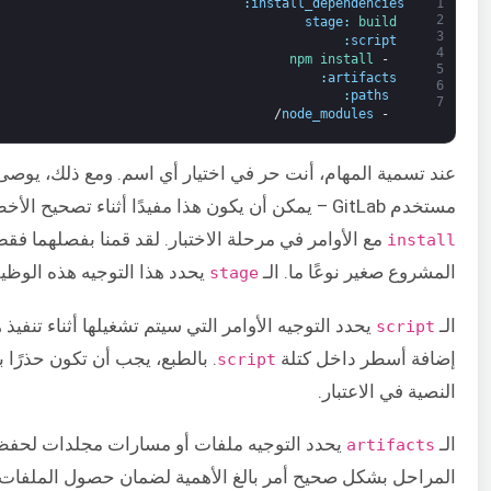
:
install_dependencies
1
2
stage
:
build
3
:
script
4
npm 
install
-
5
:
artifacts
6
:
paths
7
/
node_modules
-
عند تسمية المهام، أنت حر في اختيار أي اسم. ومع ذلك، يوصى
مستخدم GitLab – يمكن أن يكون هذا مفيدًا أثناء تصحيح الأخطاء. ستجد معظم التكوينات على الويب تجمع بين
مع الأوامر في مرحلة الاختبار. لقد قمنا بفصلهما ف
install
المشروع صغير نوعًا ما. الـ
يحدد هذا التوجيه هذه الوظيفة كـ build – حيث يتم تشغيلها ف
stage
الـ
يحدد التوجيه الأوامر التي سيتم تشغيلها أثناء تنف
script
إضافة أسطر داخل كتلة
. بالطبع، يجب أن تكون حذرًا 
script
النصية في الاعتبار.
الـ
يحدد التوجيه ملفات أو مسارات مجلدات لحفظها
artifacts
المراحل بشكل صحيح أمر بالغ الأهمية لضمان حصول الملفات ال