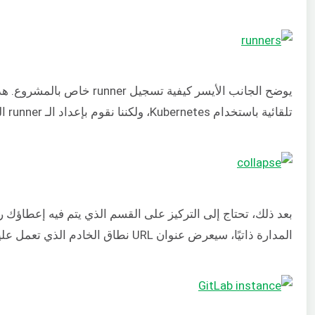
تلقائية باستخدام Kubernetes، ولكننا نقوم بإعداد الـ runner اليدوي في هذا البرنامج التعليمي:
المدارة ذاتيًا، سيعرض عنوان URL نطاق الخادم الذي تعمل عليه نسخة GitLab الخاصة بك: