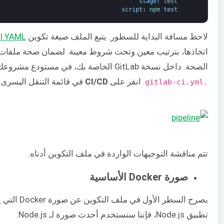
stage
:
test
script
:
npm 
test
لاحظ مسافة البداية للسطور. يتبع الملف صيغة تكوين
YAML
CI
الصحة. داخل نسخة GitLab الخاصة بك، في مستودع مشروعك، يمكنك زيارة واجهة CI lint للتحقق من صحة ملف
. انقر على
CI/CD
في قائمة التنقل اليسرى،
.gitlab-ci.yml
تتم مناقشة التوجيهات الواردة في ملف التكوين أدناه.
صورة Docker الأساسية
يصرح السطر 
تطبيق Node.js، فإننا سنستخدم أحدث صورة لـ Node.js: