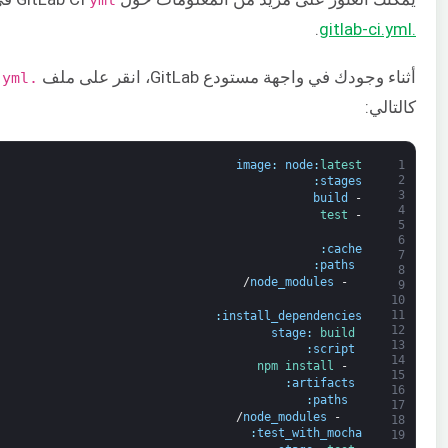
.
.gitlab-ci.yml
أثناء وجودك في واجهة مستودع GitLab، انقر على ملف
.gitlab-ci.yml
كالتالي:
image
:
node
:
latest
1
2
:
stages
3
build
-
4
test
-
5
6
:
cache
7
:
paths
8
/
node_modules
-
9
10
11
:
install_dependencies
12
stage
:
build
13
:
script
14
npm 
install
-
15
:
artifacts
16
:
paths
17
/
node_modules
-
18
:
test_with_mocha
19