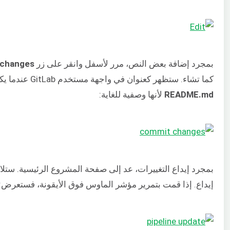
بمجرد إضافة بعض النص، مرر لأسفل وانقر على زر
 changes
كما تشاء. ستظهر كعنوان في واجهة مستخدم GitLab عندما يكون خط الأنابيب قيد التشغيل. لقد تركناها كـ Update
README.md
لأنها وصفية للغاية:
بمجرد إيداع التغييرات، عد إلى صفحة المشروع الرئيسية. ست
إيداع. إذا قمت بتمرير مؤشر الماوس فوق الأيقونة، فستعرض: