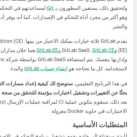
ولتحقيق ذلك، يستعين المطورون بـ
Git
لمساعدتهم في التحكم
والنشر.
(EE) وGitLab SaaS.
GitLab CE وGitLab EE
لاستخدامه. كل ما تحتاجه هو
إنشاء حساب GitLab
والبدء.
في هذا البرنامج التعليمي،
سنوضح لك كيفية إعداد مسارات الت
بحثًا عن التغييرات وتشغيل اختبارات مؤتمتة للتحقق من صحة ا
الاختبارات في حاوية Docker معزولة.
المتطلبات الأساسية