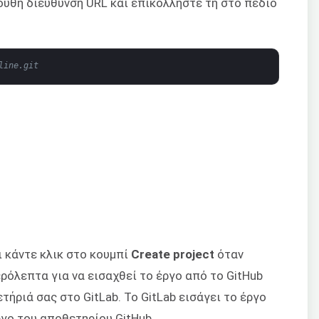
ουθη διεύθυνση URL και επικολλήστε τη στο πεδίο
line.git
 κάντε κλικ στο κουμπί
Create project
όταν
ρόλεπτα για να εισαχθεί το έργο από το GitHub
ήριά σας στο GitLab. Το GitLab εισάγει το έργο
ργο του αποθετηρίου GitHub.