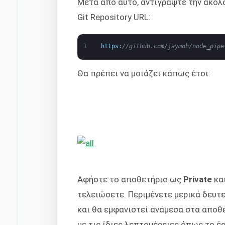
Μετά από αυτό, αντιγράψτε την ακόλ
Git Repository URL:
1
https
:
//github.com/jaymoh/node_pipe
Θα πρέπει να μοιάζει κάπως έτσι:
Αφήστε το αποθετήριο ως
Private
και
τελειώσετε. Περιμένετε μερικά δευτε
και θα εμφανιστεί ανάμεσα στα αποθετ
με τις ίδιες λεπτομέρειες όπως το έ