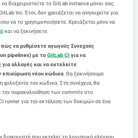
να διαχειριστείτε το GitLab instance μόνοι σας.
itLab Inc. Έτσι, δεν χρειάζεται να ανησυχείτε για
νου να το χρησιμοποιήσετε. Χρειάζεται μόνο να
ab
και να ξεκινήσετε.
ε πώς να ρυθμίσετε αγωγούς Συνεχούς
n pipelines) με το
GitLab CI
για να
 για αλλαγές και να εκτελείτε
ν επικύρωση νέου κώδικα
. Θα ξεκινήσουμε
η φιλοξενία του κώδικα. Στη συνέχεια, θα
α την παρακολούθηση των commits στο
CI runner για την εκτέλεση των δοκιμών σε ένα
αν διακομιστή που εκτελεί το λογισμικό ελέγχου