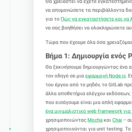
Θα χρειαστεί να έχετε εγκατεστημένο 
να απομονώσετε τα περιβάλλοντα δοκ
για το
Πώς να εγκαταστήσετε και να 
να σας βοηθήσει να ολοκληρώσετε αυ
Τώρα που έχουμε όλα όσα χρειαζόμασ
Βήμα 1: Δημιουργία ενός P
Θα ξεκινήσουμε δημιουργώντας ένα α
τον οδηγό σε μια
εφαρμογή Node.js
. 
του έργου από το μηδέν, το GitLab π
άλλα αποθετήρια ελέγχου εκδόσεων, 
που εισάγουμε είναι μια απλή εφαρμο
ένα μινιμαλιστικό web framework για
χρησιμοποιώντας
Mocha
και
Chai
– αυ
χρησιμοποιούνται για unit testing. 