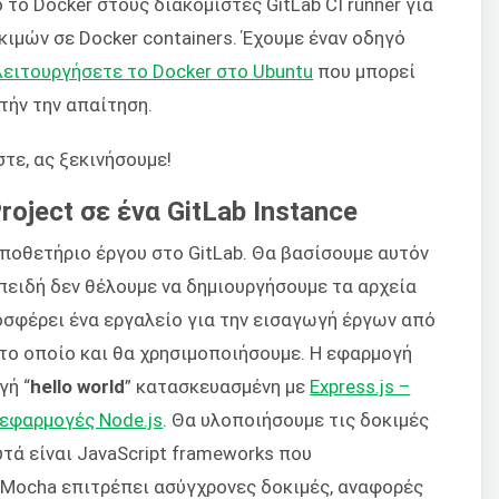
το Docker στους διακομιστές GitLab CI runner για
ιμών σε Docker containers. Έχουμε έναν οδηγό
λειτουργήσετε το Docker στο Ubuntu
που μπορεί
τήν την απαίτηση.
τε, ας ξεκινήσουμε!
roject σε ένα GitLab Instance
ποθετήριο έργου στο GitLab. Θα βασίσουμε αυτόν
Επειδή δεν θέλουμε να δημιουργήσουμε τα αρχεία
ροσφέρει ένα εργαλείο για την εισαγωγή έργων από
το οποίο και θα χρησιμοποιήσουμε. Η εφαρμογή
γή “
hello world
” κατασκευασμένη με
Express.js –
 εφαρμογές Node.js
. Θα υλοποιήσουμε τις δοκιμές
τά είναι JavaScript frameworks που
Το Mocha επιτρέπει ασύγχρονες δοκιμές, αναφορές