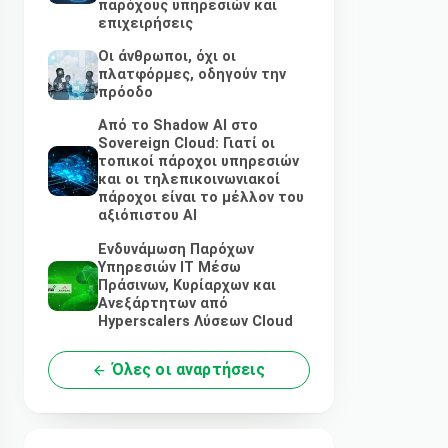
παρόχους υπηρεσιών και
επιχειρήσεις
Οι άνθρωποι, όχι οι
πλατφόρμες, οδηγούν την
πρόοδο
Από το Shadow AI στο
Sovereign Cloud: Γιατί οι
τοπικοί πάροχοι υπηρεσιών
και οι τηλεπικοινωνιακοί
πάροχοι είναι το μέλλον του
αξιόπιστου AI
Ενδυνάμωση Παρόχων
Υπηρεσιών IT Μέσω
Πράσινων, Κυρίαρχων και
Ανεξάρτητων από
Hyperscalers Λύσεων Cloud
Όλες οι αναρτήσεις