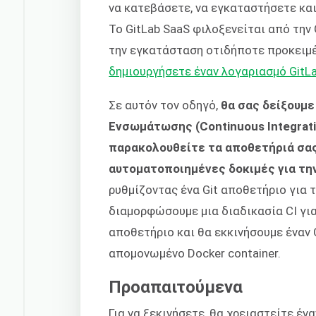
να κατεβάσετε, να εγκαταστήσετε και 
Το GitLab SaaS φιλοξενείται από την G
την εγκατάσταση οτιδήποτε προκειμέ
δημιουργήσετε έναν λογαριασμό GitL
Σε αυτόν τον οδηγό,
θα σας δείξουμ
Ενσωμάτωσης (Continuous Integratio
παρακολουθείτε τα αποθετήριά σας
αυτοματοποιημένες δοκιμές για τη
ρυθμίζοντας ένα Git αποθετήριο για τ
διαμορφώσουμε μια διαδικασία CI γι
αποθετήριο και θα εκκινήσουμε έναν 
απομονωμένο Docker container.
Προαπαιτούμενα
Για να ξεκινήσετε, θα χρειαστείτε έν