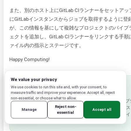
また、別のホスト上にGitLab CIランナーをセット
にGitLabインスタンスからジョブを取得するように
が、この情報を基にして複雑なプロジェクトのパイプライ
ェクトを追加し、GitLab CIランナーをリンクする
ァイル内の指示とステージです。
Happy Computing!
We value your privacy
Hark Labs
We use cookies to run this site and, with your consent, to
著者
· CLOUDSIGMA
measure traffic and improve your experience. Accept all, reject
non-essential, or choose what to allow.
Preslav DobrevはCloudSigmaの
Reject non-
ングチャネルを活用した一貫性のあるビジネス
Manage
Accept all
essential
ジョンと戦略的マーケティングを融合させ、イ
長けています。