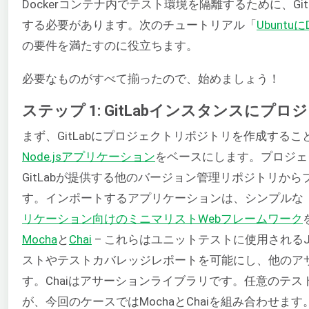
Dockerコンテナ内でテスト環境を隔離するために、GitL
する必要があります。次のチュートリアル「
Ubunt
の要件を満たすのに役立ちます。
必要なものがすべて揃ったので、始めましょう！
ステップ 1: GitLabインスタンスにプ
まず、GitLabにプロジェクトリポジトリを作成する
Node.jsアプリケーション
をベースにします。プロジェ
GitLabが提供する他のバージョン管理リポジトリか
す。インポートするアプリケーションは、シンプルな
リケーション向けのミニマリストWebフレームワーク
Mocha
と
Chai
– これらはユニットテストに使用されるJav
ストやテストカバレッジレポートを可能にし、他のア
す。Chaiはアサーションライブラリです。任意のテ
が、今回のケースではMochaとChaiを組み合わせます