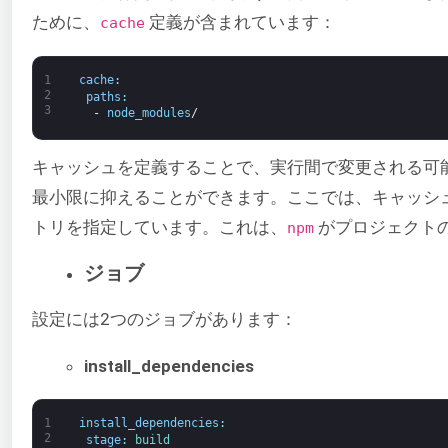
ために、
定義が含まれています：
cache
1
cache
:
2
paths
:
3
-
node_modules
/
キャッシュを定義することで、実行間で変更される可
最小限に抑えることができます。ここでは、キャッシ
トリを指定しています。これは、
がプロジェクト
npm
ジョブ
設定には2つのジョブがあります：
install_dependencies
1
install_dependencies
:
2
stage
:
build