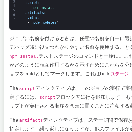
3
script
:
4
-
npm 
install
5
artifacts
:
6
paths
:
7
-
node_modules
/
ジョブに名前を付けるときは、任意の名前を自由に選択でき
デバッグ時に役立つわかりやすい名前を使用すること
テストステージのコマンドと一緒に。こ
npm install
がどのように相互作用するかを示すためにこれらを分
ョブをbuildとしてマークします。これはbuild
.
ステージ
The
ディレクティブは、このジョブの実行で実
script
定するには、
ブロック内に行を追加します。も
script
リプトが実行される順序を念頭に置くことに注意する
The
ディレクティブは、ステージ間で保存
artifacts
指定します。繰り返しになりますが、他のファイルが