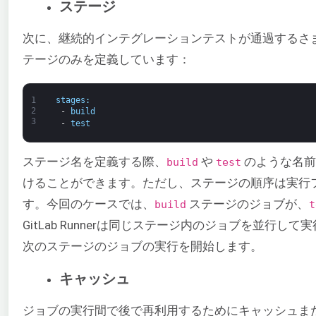
ステージ
次に、継続的インテグレーションテストが通過するさ
テージのみを定義しています：
1
stages
:
2
-
build
3
-
test
ステージ名を定義する際、
や
のような名前
build
test
けることができます。ただし、ステージの順序は実行
す。今回のケースでは、
ステージのジョブが、
build
t
GitLab Runnerは同じステージ内のジョブを並行
次のステージのジョブの実行を開始します。
キャッシュ
ジョブの実行間で後で再利用するためにキャッシュま