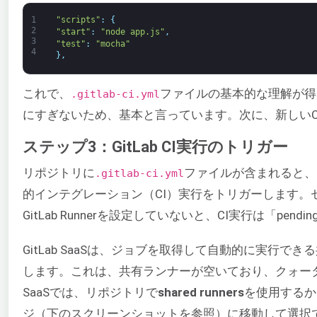
1
"scripts"
:
{
2
"start"
:
"node app.js"
,
3
"test"
:
"mocha"
4
}
,
これで、
ファイルの基本的な理解が得
.gitlab-ci.yml
にすぎないため、基本と言っています。次に、新しいC
ステップ3：GitLab CI実行のトリガー
リポジトリに
ファイルが含まれると、
.gitlab-ci.yml
的インテグレーション（CI）実行をトリガーします。セ
GitLab Runnerを設定していないと、CI実行は「pe
GitLab SaaSは、ジョブを取得して自動的に実行できる共
します。これは、共有ランナーが空いており、クォータを
SaaSでは、リポジトリで
shared runners
を使用するか
ジ（下のスクリーンショットを参照）に移動して選択