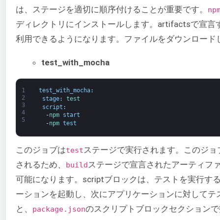
は、ステージを適切に順序付けることが重要です。
np
ディレクトリにインストールします。artifactsで
利用できるようになります。ファイルをダウンロードしたい
test_with_mocha
1
test_with_mocha
:
2
stage
:
test
3
script
:
4
-
npm 
start
5
-
npm 
test
このジョブは
ステージで実行されます。このジョ
test
されるため、
ステージで宣言されたアーティフ
build
可能になります。scriptブロックは、テストを実行す
ーションを起動し、次にアプリケーションに対してテ
と、
のスクリプトブロックセクションで
package.json