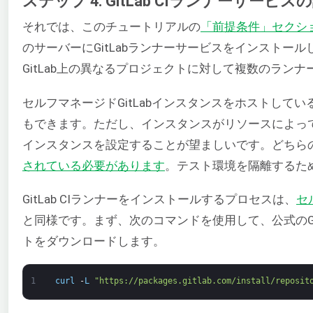
ステップ 4: GitLab CIランナーサービス
それでは、このチュートリアルの
「前提条件」セクシ
のサーバーにGitLabランナーサービスをインストー
GitLab上の異なるプロジェクトに対して複数のラン
セルフマネージドGitLabインスタンスをホストして
もできます。ただし、インスタンスがリソースによって
インスタンスを設定することが望ましいです。どちら
されている必要があります
。テスト環境を隔離するた
GitLab CIランナーをインストールするプロセスは、
セ
と同様です。まず、次のコマンドを使用して、公式のGi
トをダウンロードします。
1
curl
-
L
"https://packages.gitlab.com/install/reposit