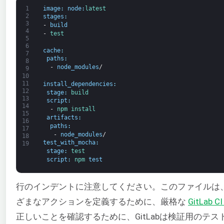
1
image
:
node
:
latest
2
stages
:
3
-
build
4
-
test
5
6
cache
:
7
paths
:
8
-
node_modules
/
9
10
11
install_dependencies
:
12
stage
:
build
13
script
:
14
-
npm 
install
15
artifacts
:
16
paths
:
17
-
node_modules
/
18
test_with_mocha
:
19
stage
:
test
script
:
npm 
test
行のインデントに注意してください。このファイルは
ざまなアクションを定義するために、厳格な
GitLab C
正しいことを確認するために、GitLabは検証用のテス