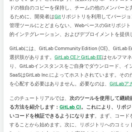
ドの独自のコピーを保持し、チームの他のメンバーと
るために、開発者は
Git
リポジトリを利用してバージョ
管理ツールにとどまらない、WebベースのGitリポジト
的インテグレーション、およびデプロイメントを提供
GitLabには、GitLab Community Edition (CE)、GitLab 
選択肢があります。
GitLab CEとGitLab EE
はセルフマネ
り、GitLabインスタンスをご自身でダウンロード、イ
SaaSはGitLab Inc.によってホストされていま
を心配する必要はありません。必要なのは、
GitLa
このチュートリアルでは、
次のツールを使用して継続
る方法を紹介します：
GitLab CI
。これにより、リポジ
いコードを検証できるようになります
。まず、コード
することから始めます。次に、リポジトリへのコミット