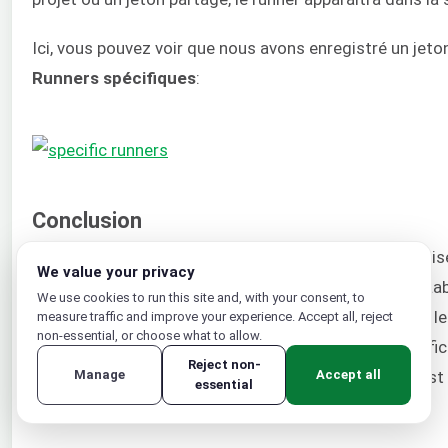
Ici, vous pouvez voir que nous avons enregistré un jeto
Runners spécifiques
:
Conclusion
Dans ce tutoriel, vous avez appris comment automati
We value your privacy
par configurer un projet d'application Node.js sur GitLa
We use cookies to run this site and, with your consent, to
. Nous avons appris que GitLab utilise l
gitlab-ci.yml
measure traffic and improve your experience. Accept all, reject
non-essential, or choose what to allow.
doit faire lorsqu'il est déclenché. Un
fic
gitlab-ci.yml
Reject non-
contient des instructions sur la construction et le test 
Manage
Accept all
essential
GitLab CI peut comprendre.