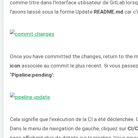
comme titre dans l'interface utilisateur de GitLab lorsq
l'avons laissé sous la forme Update
README.md
car c'
Once you have committed the changes, return to the ma
icon
associée au commit le plus récent. Si vous passez vo
‘Pipeline:pending’:
Cela signifie que l'exécution de la CI a été déclenchée.
Dans le menu de navigation de gauche, cliquez sur
CI/C
page affichant plus de détails sur le pipeline. Vous po