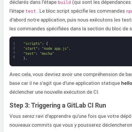
déclarés dans l'étape
(qui sont les dépendances 
build
l'étape
. Le bloc script spécifie les commandes
test
np
d'abord notre application, puis nous exécutons les tes
les commandes spécifiées dans la section du bloc de s
1
"scripts"
:
{
2
"start"
:
"node app.js"
,
3
"test"
:
"mocha"
4
}
,
Avec cela, vous devriez avoir une compréhension de bas
base car il ne s'agit que d'une application statique
hell
déclencher une nouvelle exécution de CI.
Step 3: Triggering a GitLab CI Run
Vous serez ravi d'apprendre qu'une fois que votre dépôt
nouveaux commits que vous y pousserez déclencheront 