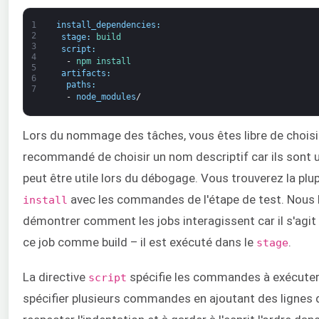
1
install_dependencies
:
2
stage
:
build
3
script
:
4
-
npm 
install
5
artifacts
:
6
paths
:
7
-
node_modules
/
Lors du nommage des tâches, vous êtes libre de choisir
recommandé de choisir un nom descriptif car ils sont uti
peut être utile lors du débogage. Vous trouverez la pl
avec les commandes de l'étape de test. Nous 
install
démontrer comment les jobs interagissent car il s'agit 
ce job comme build – il est exécuté dans le
.
stage
La directive
spécifie les commandes à exécuter 
script
spécifier plusieurs commandes en ajoutant des lignes 