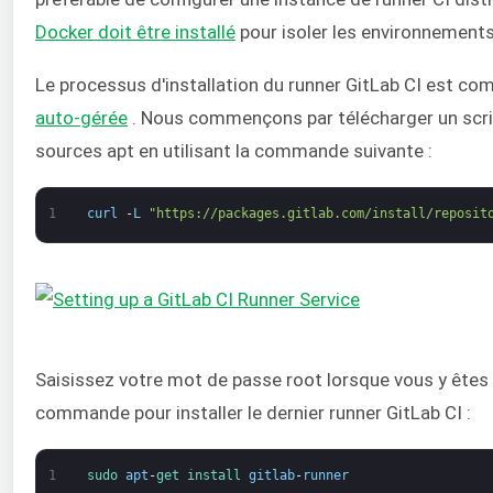
Docker doit être installé
pour isoler les environnements
Le processus d'installation du runner GitLab CI est com
auto-gérée
. Nous commençons par télécharger un script
sources apt en utilisant la commande suivante :
1
curl
-
L
"https://packages.gitlab.com/install/reposit
Saisissez votre mot de passe root lorsque vous y êtes 
commande pour installer le dernier runner GitLab CI :
1
sudo 
apt
-
get 
install 
gitlab
-
runner