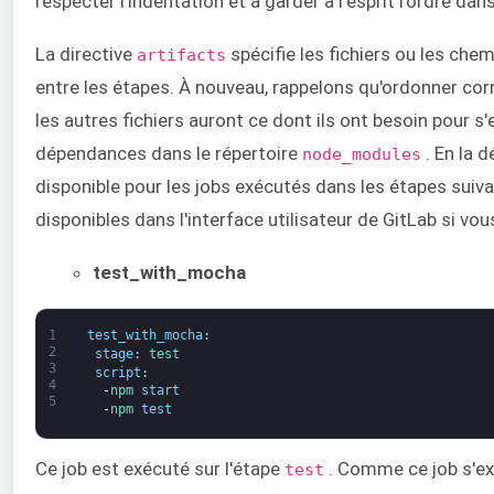
respecter l'indentation et à garder à l'esprit l'ordre dan
La directive
spécifie les fichiers ou les che
artifacts
entre les étapes. À nouveau, rappelons qu'ordonner cor
les autres fichiers auront ce dont ils ont besoin pour
dépendances dans le répertoire
. En la d
node_modules
disponible pour les jobs exécutés dans les étapes suiv
disponibles dans l'interface utilisateur de GitLab si vou
test_with_mocha
1
test_with_mocha
:
2
stage
:
test
3
script
:
4
-
npm 
start
5
-
npm 
test
Ce job est exécuté sur l'étape
. Comme ce job s'ex
test