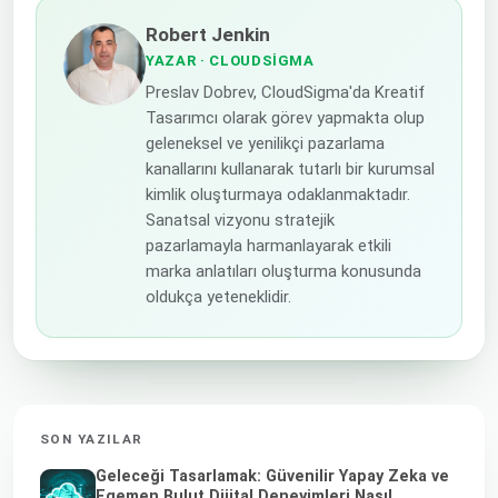
Robert Jenkin
YAZAR
· CLOUDSIGMA
Preslav Dobrev, CloudSigma'da Kreatif
Tasarımcı olarak görev yapmakta olup
geleneksel ve yenilikçi pazarlama
kanallarını kullanarak tutarlı bir kurumsal
kimlik oluşturmaya odaklanmaktadır.
Sanatsal vizyonu stratejik
pazarlamayla harmanlayarak etkili
marka anlatıları oluşturma konusunda
oldukça yeteneklidir.
SON YAZILAR
Geleceği Tasarlamak: Güvenilir Yapay Zeka ve
Egemen Bulut Dijital Deneyimleri Nasıl