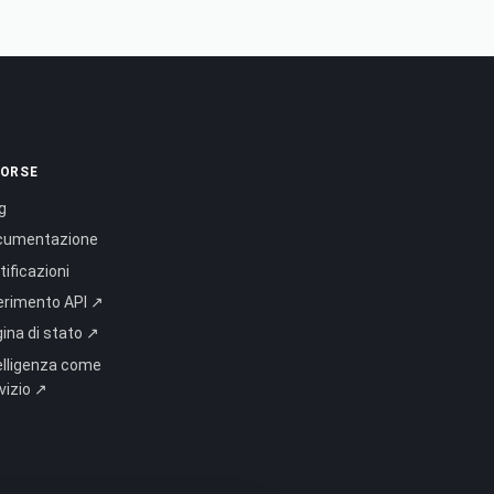
SORSE
g
cumentazione
tificazioni
erimento API ↗
ina di stato ↗
elligenza come
vizio ↗