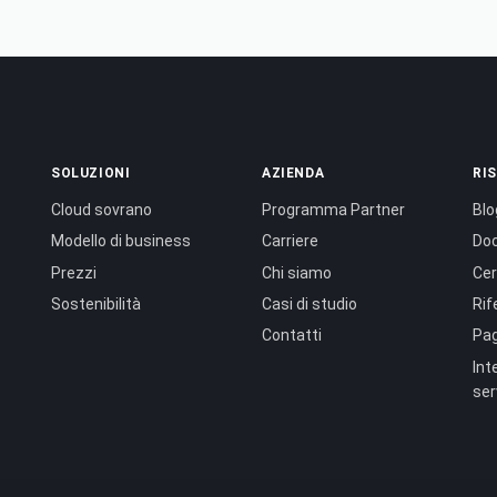
SOLUZIONI
AZIENDA
RI
Cloud sovrano
Programma Partner
Blo
Modello di business
Carriere
Do
Prezzi
Chi siamo
Cer
Sostenibilità
Casi di studio
Rif
Contatti
Pag
Int
ser