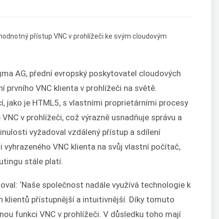
ma AG, přední evropský poskytovatel cloudových
 prvního VNC klienta v prohlížeči na světě.
, jako je HTML5, s vlastními proprietárními procesy
p VNC v prohlížeči, což výrazně usnadňuje správu a
inulosti vyžadoval vzdálený přístup a sdílení
li vyhrazeného VNC klienta na svůj vlastní počítač,
tingu stále platí.
entoval: ‘Naše společnost nadále využívá technologie k
klientů přístupnější a intuitivnější. Díky tomuto
ou funkci VNC v prohlížeči. V důsledku toho mají