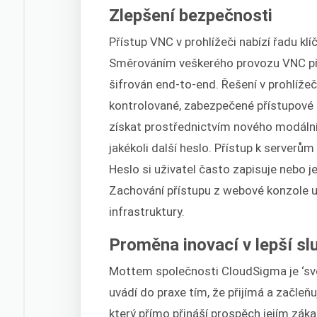
Zlepšení bezpečnosti
Přístup VNC v prohlížeči nabízí řadu kl
Směrováním veškerého provozu VNC př
šifrován end-to-end. Řešení v prohlížeč
kontrolované, zabezpečené přístupové
získat prostřednictvím nového modálníh
jakékoli další heslo. Přístup k serverů
Heslo si uživatel často zapisuje nebo
Zachování přístupu z webové konzole ud
infrastruktury.
Proměna inovací v lepší sl
Mottem společnosti CloudSigma je ‘svo
uvádí do praxe tím, že přijímá a začle
který přímo přináší prospěch jejím z