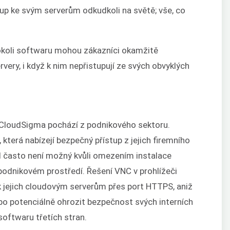
up ke svým serverům odkudkoli na světě; vše, co
’
hokoli softwaru mohou zákazníci okamžitě
very, i když k nim nepřistupují ze svých obvyklých
 CloudSigma pochází z podnikového sektoru.
, která nabízejí bezpečný přístup z jejich firemního
el často není možný kvůli omezením instalace
podnikovém prostředí. Řešení VNC v prohlížeči
 jejich cloudovým serverům přes port HTTPS, aniž
bo potenciálně ohrozit bezpečnost svých interních
softwaru třetích stran.