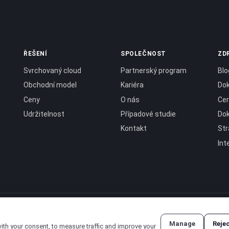
ŘEŠENÍ
SPOLEČNOST
ZD
Svrchovaný cloud
Partnerský program
Blo
Obchodní model
Kariéra
Do
Ceny
O nás
Cer
Udržitelnost
Případové studie
Do
Kontakt
Str
Int
a
.
Manage
Reje
with your consent, to measure traffic and improve your