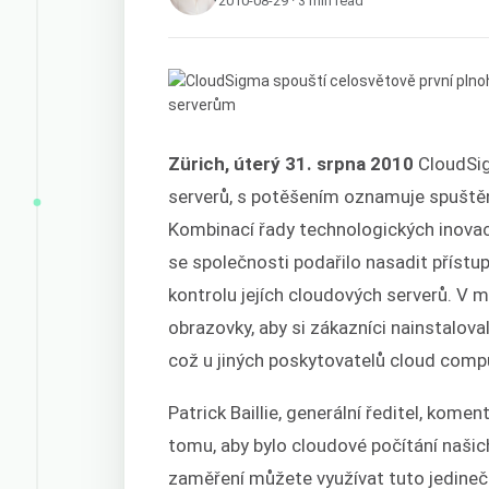
2010-08-29 · 3 min read
Zürich, úterý 31. srpna 2010
CloudSig
serverů, s potěšením oznamuje spuštění
Kombinací řady technologických inovací
se společnosti podařilo nasadit přístu
kontrolu jejích cloudových serverů. V m
obrazovky, aby si zákazníci nainstalova
což u jiných poskytovatelů cloud compu
Patrick Baillie, generální ředitel, kom
tomu, aby bylo cloudové počítání našich 
zaměření můžete využívat tuto jedinečn