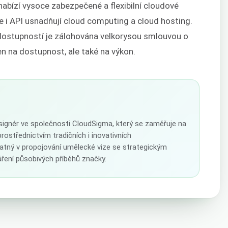
 nabízí vysoce zabezpečené a flexibilní cloudové
e i API usnadňují cloud computing a cloud hosting.
dostupností je zálohována velkorysou smlouvou o
en na dostupnost, ale také na výkon.
esignér ve společnosti CloudSigma, který se zaměřuje na
prostřednictvím tradičních i inovativních
atný v propojování umělecké vize se strategickým
ření působivých příběhů značky.