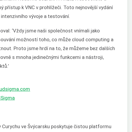
ý přístup k VNC v prohlížeči. Toto nejnovější vydání
intenzivního vývoje a testování.
ntoval: ‘Vždy jsme naši společnost vnímali jako
osouvání možností toho, co může cloud computing a
ytnout. Proto jsme hrdí na to, že můžeme bez dalších
ovně s mnoha jedinečnými funkcemi a nástroji,
ktů.’
loudsigma.com
dSigma
 Curychu ve Švýcarsku poskytuje čistou platformu