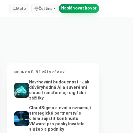
Naplánovat hovor
Auto
Čeština
NEJNOVĚJŠÍ PŘÍSPĚVKY
Navrhování budoucnosti: Jak
důvěryhodná AI a suverénní
cloud transformují digitální
zážitky
CloudSigma a evoila oznamují
strategické partnerství s
cílem zajistit kontinuitu
VMware pro poskytovatele
služeb a podniky