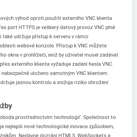
íčových výhod oproti použití externího VNC klienta.
es port HTTPS je veškerý datový provoz VNC plně
i také udržuje přístup k serveru v rámci
 oblasti webové konzole. Přístup k VNC můžete
o okna v prohlížeči, aniž by uživatel musel zadávat
m přes externího klienta vyžaduje zadání hesla VNC.
 je nebezpečně uloženo samotným VNC klientem.
ržuje jasnou kontrolu a snižuje riziko ohrožení
užby
boda prostřednictvím technologií’. Společnost to
ňuje nejlepší nové technologické inovace způsobem,
ákazníkům. Nedávné dozrání HTML5, WebSockets a