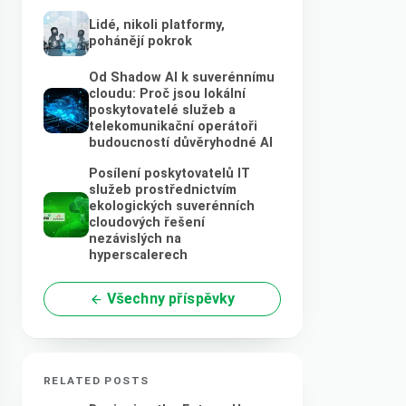
Lidé, nikoli platformy,
pohánějí pokrok
Od Shadow AI k suverénnímu
cloudu: Proč jsou lokální
poskytovatelé služeb a
telekomunikační operátoři
budoucností důvěryhodné AI
Posílení poskytovatelů IT
služeb prostřednictvím
ekologických suverénních
cloudových řešení
nezávislých na
hyperscalerech
Všechny příspěvky
RELATED POSTS