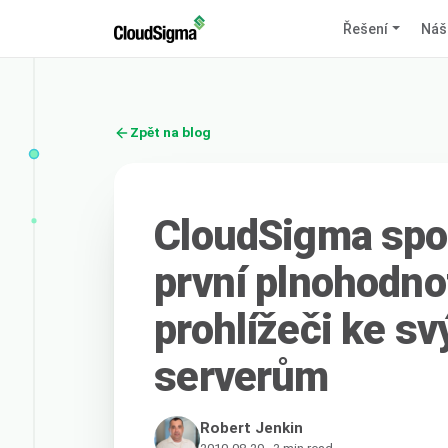
Řešení
Náš
Zpět na blog
CloudSigma spo
první plnohodno
prohlížeči ke s
serverům
Robert Jenkin