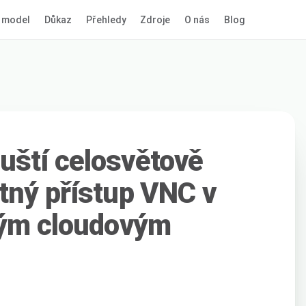
 model
Důkaz
Přehledy
Zdroje
O nás
Blog
uští celosvětově
tný přístup VNC v
vým cloudovým