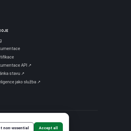
ROJE
g
kumentace
tifikace
kumentace API ↗
ánka stavu ↗
eligence jako služba ↗
ct non-essential
Accept all