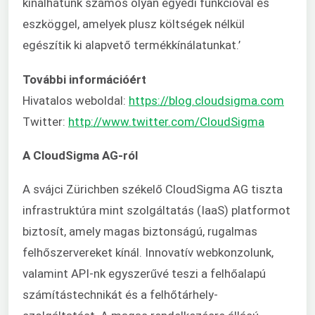
kínálhatunk számos olyan egyedi funkcióval és
eszköggel, amelyek plusz költségek nélkül
egészítik ki alapvető termékkínálatunkat.’
További információért
Hivatalos weboldal:
https://blog.cloudsigma.com
Twitter:
http://www.twitter.com/CloudSigma
A CloudSigma AG-ról
A svájci Zürichben székelő CloudSigma AG tiszta
infrastruktúra mint szolgáltatás (IaaS) platformot
biztosít, amely magas biztonságú, rugalmas
felhőszervereket kínál. Innovatív webkonzolunk,
valamint API-nk egyszerűvé teszi a felhőalapú
számítástechnikát és a felhőtárhely-