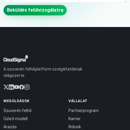
Beküldés felülvizsgálatra
A szuverén felhőplatform szolgáltatóknak
világszerte.
MEGOLDÁSOK
VÁLLALAT
Szuverén felhő
Partnerprogram
Üzleti modell
Karrier
Árazás
Rólunk