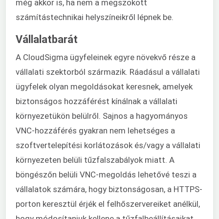
még akkor is, ha nem a megszokott
számítástechnikai helyszíneikről lépnek be.
Vállalatbarát
A CloudSigma ügyfeleinek egyre növekvő része a
vállalati szektorból származik. Ráadásul a vállalati
ügyfelek olyan megoldásokat keresnek, amelyek
biztonságos hozzáférést kínálnak a vállalati
környezetükön belülről. Sajnos a hagyományos
VNC-hozzáférés gyakran nem lehetséges a
szoftvertelepítési korlátozások és/vagy a vállalati
környezeten belüli tűzfalszabályok miatt. A
böngészőn belüli VNC-megoldás lehetővé teszi a
vállalatok számára, hogy biztonságosan, a HTTPS-
porton keresztül érjék el felhőszervereiket anélkül,
hogy módosítaniuk kellene a tűzfalbeállításaikat,