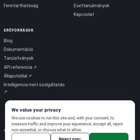
Fenntarthatóság
Esettanulmányok
Kapcsolat
ERŐFORRÁSOK
Blog
Dokumentáció
Tanúsítványok
API referencia ↗
Állapotoldal ↗
Intelligencia mint szolgáltatás
↗
We value your privacy
We use cookies to run this site and, with your consent, to
measure traffic and improve your experience. Accept all, reject
non-essential, or choose what to allow.
© 2026 CloudSigma Holding AG.
Minden jog fenntartva
.
Reject non-