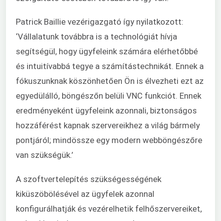
Patrick Baillie vezérigazgató így nyilatkozott:
‘Vállalatunk továbbra is a technológiát hívja
segítségül, hogy ügyfeleink számára elérhetőbbé
és intuitívabbá tegye a számítástechnikát. Ennek a
fókuszunknak köszönhetően Ön is élvezheti ezt az
egyedülálló, böngészőn belüli VNC funkciót. Ennek
eredményeként ügyfeleink azonnali, biztonságos
hozzáférést kapnak szervereikhez a világ bármely
pontjáról; mindössze egy modern webböngészőre
van szükségük.’
A szoftvertelepítés szükségességének
kiküszöbölésével az ügyfelek azonnal
konfigurálhatják és vezérelhetik felhőszervereiket,