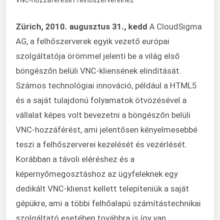
Zürich, 2010. augusztus 31., kedd
A CloudSigma
AG, a felhőszerverek egyik vezető európai
szolgáltatója örömmel jelenti be a világ első
böngészőn belüli VNC-kliensének elindítását.
Számos technológiai innováció, például a HTML5
és a saját tulajdonú folyamatok ötvözésével a
vállalat képes volt bevezetni a böngészőn belüli
VNC-hozzáférést, ami jelentősen kényelmesebbé
teszi a felhőszerverei kezelését és vezérlését.
Korábban a távoli eléréshez és a
képernyőmegosztáshoz az ügyfeleknek egy
dedikált VNC-klienst kellett telepíteniük a saját
gépükre, ami a többi felhőalapú számítástechnikai
szolgáltató esetében továbbra is így van.