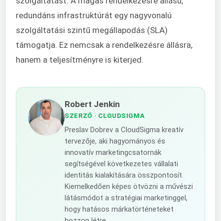
szolgáltatást. A magas rendelkezésre állású,
redundáns infrastruktúrát egy nagyvonalú
szolgáltatási szintű megállapodás (SLA)
támogatja. Ez nemcsak a rendelkezésre állásra,
hanem a teljesítményre is kiterjed.
Robert Jenkin
SZERZŐ
· CLOUDSIGMA
Preslav Dobrev a CloudSigma kreatív
tervezője, aki hagyományos és
innovatív marketingcsatornák
segítségével következetes vállalati
identitás kialakítására összpontosít.
Kiemelkedően képes ötvözni a művészi
látásmódot a stratégiai marketinggel,
hogy hatásos márkatörténeteket
hozzon létre.