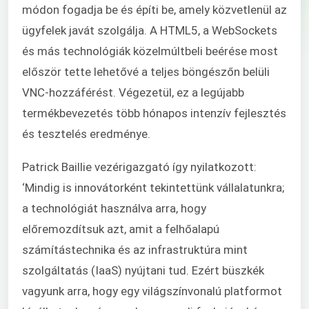
módon fogadja be és építi be, amely közvetlenül az
ügyfelek javát szolgálja. A HTML5, a WebSockets
és más technológiák közelmúltbeli beérése most
először tette lehetővé a teljes böngészőn belüli
VNC-hozzáférést. Végezetül, ez a legújabb
termékbevezetés több hónapos intenzív fejlesztés
és tesztelés eredménye.
Patrick Baillie vezérigazgató így nyilatkozott:
‘Mindig is innovátorként tekintettünk vállalatunkra;
a technológiát használva arra, hogy
előremozdítsuk azt, amit a felhőalapú
számítástechnika és az infrastruktúra mint
szolgáltatás (IaaS) nyújtani tud. Ezért büszkék
vagyunk arra, hogy egy világszínvonalú platformot