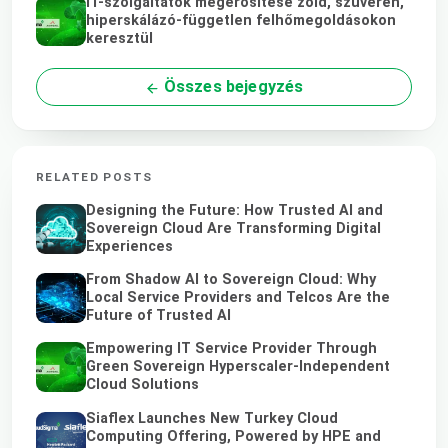
IT-szolgáltatók megerősítése zöld, szuverén,
hiperskálázó-független felhőmegoldásokon
keresztül
Összes bejegyzés
RELATED POSTS
Designing the Future: How Trusted AI and
Sovereign Cloud Are Transforming Digital
Experiences
From Shadow AI to Sovereign Cloud: Why
Local Service Providers and Telcos Are the
Future of Trusted AI
Empowering IT Service Provider Through
Green Sovereign Hyperscaler-Independent
Cloud Solutions
Siaflex Launches New Turkey Cloud
Computing Offering, Powered by HPE and