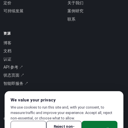
定价
关于我们
可持续发展
案例研究
联系
资源
博客
文档
认证
API 参考 ↗
状态页面 ↗
智能即服务 ↗
We value your privacy
We use cookies to run this site and, with your consent, to
measure traffic and improve your experience. Accept all, reject
non-essential, or choose what to allow.
© 2026 CloudSigma Holding AG.
版权所有
.
Reject non-