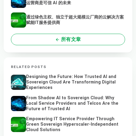
运营商是可信 AI 的未来
通过绿色主权、独立于超大规模云厂商的云解决方案
赋能IT服务提供商
所有文章
RELATED POSTS
Designing the Future: How Trusted AI and
Sovereign Cloud Are Transforming Digital
Experiences
From Shadow AI to Sovereign Cloud: Why
Local Service Providers and Telcos Are the
Future of Trusted AI
Empowering IT Service Provider Through
Green Sovereign Hyperscaler-Independent
Cloud Solutions