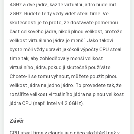
4GHz a dvě jádra, každé virtuální jádro bude mít
2GHz. Budete tedy vždy vidět steal time. Ve
skutečnosti je to proto, že dostáváte poměrnou
část celkového jádra, nikoli plnou velikost, protože
velikost virtuálního jádra je menší. Jako takoví
byste měli vždy upravit jakékoli výpočty CPU steal
time tak, aby zohledňovaly menší velikost
virtuálního jádra, pokud ji skutečně používáte.
Chcete-li se tomu vyhnout, můžete použít plnou
velikost jádra na jedno jádro. To provedete tak, že
rozšíříte velikost virtuálního jádra na plnou velikost
jádra CPU (např. Intel v4 2.6GHz).
Závěr
CPU steal time v cloudu je o něco složitější než v