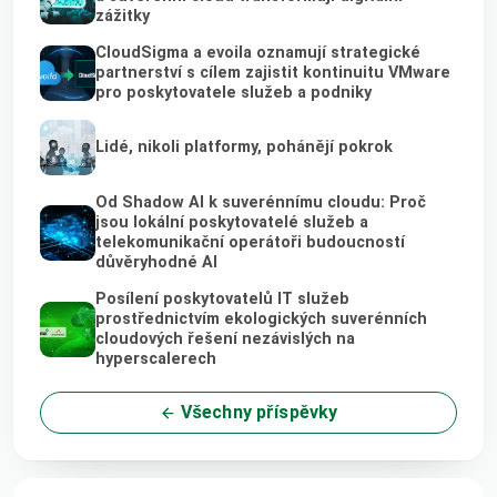
zážitky
CloudSigma a evoila oznamují strategické
partnerství s cílem zajistit kontinuitu VMware
pro poskytovatele služeb a podniky
Lidé, nikoli platformy, pohánějí pokrok
Od Shadow AI k suverénnímu cloudu: Proč
jsou lokální poskytovatelé služeb a
telekomunikační operátoři budoucností
důvěryhodné AI
Posílení poskytovatelů IT služeb
prostřednictvím ekologických suverénních
cloudových řešení nezávislých na
hyperscalerech
Všechny příspěvky