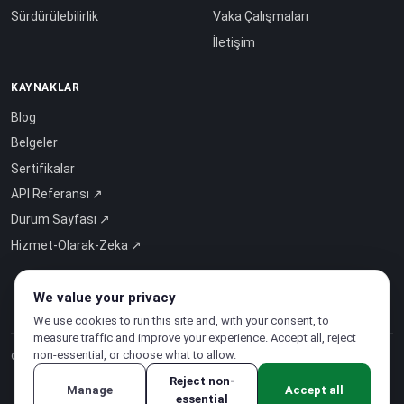
Sürdürülebilirlik
Vaka Çalışmaları
İletişim
KAYNAKLAR
Blog
Belgeler
Sertifikalar
API Referansı ↗
Durum Sayfası ↗
Hizmet-Olarak-Zeka ↗
We value your privacy
We use cookies to run this site and, with your consent, to
measure traffic and improve your experience. Accept all, reject
non-essential, or choose what to allow.
© 2026 CloudSigma Holding AG.
Tüm hakları saklıdır
.
Reject non-
Manage
Accept all
essential
Gizlilik Politikası
·
Hizmet Şartları