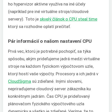
ho hypervizor aktívne využíva na iné účely
(napríklad pre iné virtuálne stroje/cloudové
servery). Toto je
skvelý článok o CPU steal time
ktorý sa rozhodne oplatí prečítať.
Pár informácií o našom nastavení CPU
Prvá vec, ktorú je potrebné pochopiť, sa týka
spôsobu, akým prideľujeme jadrá medzi virtuálne
stroje na každom fyzickom výpočtovom uzle,
ktorý hostí vaše výpočty. Procesory a ich jadrá v
CloudSigma
sú zdieľané. Inými slovami,
nepriraďujeme cloudový server zákazníka ku
konkrétnym jadrám. Čas CPU je prideľovaný
plánovačom fyzického výpočtového uzla
dynamicky a všetko je zdieľané. Veríme, že to