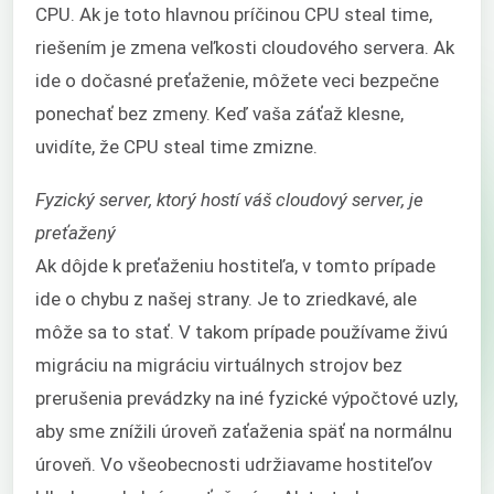
CPU. Ak je toto hlavnou príčinou CPU steal time,
riešením je zmena veľkosti cloudového servera. Ak
ide o dočasné preťaženie, môžete veci bezpečne
ponechať bez zmeny. Keď vaša záťaž klesne,
uvidíte, že CPU steal time zmizne.
Fyzický server, ktorý hostí váš cloudový server, je
preťažený
Ak dôjde k preťaženiu hostiteľa, v tomto prípade
ide o chybu z našej strany. Je to zriedkavé, ale
môže sa to stať. V takom prípade používame živú
migráciu na migráciu virtuálnych strojov bez
prerušenia prevádzky na iné fyzické výpočtové uzly,
aby sme znížili úroveň zaťaženia späť na normálnu
úroveň. Vo všeobecnosti udržiavame hostiteľov