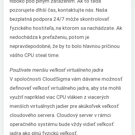
hlboko pod plným zaťažením. Ak to teda
pozorujete dlhší čas, kontaktujte nás. Naša
bezplatná podpora 24/7 môže skontrolovať
fyzického hostiteľa, na ktorom sa nachádzate. Ak
nedochádza k preťaženiu, potom je
nepravdepodobné, že by to bolo hlavnou príčinou
vášho CPU steal time.
Používate menšiu veľkosť virtuálneho jadra
V spoločnosti CloudSigma vám dávame možnosť
definovať veľkosť virtuálneho jadra, aby ste mohli
využiť napríklad viac CPU vlákien z viacerých
menších virtuálnych jadier pre akúkoľvek veľkosť
cloudového servera. Cloudový server v rámci
operačného systému bude vždy vidieť veľkosť
jadra ako plnú fyzickú veľkosť.