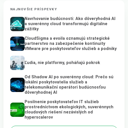
NAJNOVŠIE PRÍSPEVKY
Navrhovanie budúcnosti: Ako dôveryhodná AI
a suverénny cloud transformujú digitálne
zážitky
CloudSigma a evoila oznamujú strategické
partnerstvo na zabezpečenie kontinuity
VMware pre poskytovateľov služieb a podniky
Ľudia, nie platformy, poháňajú pokrok
Od Shadow AI po suverénny cloud: Prečo sú
lokálni poskytovatelia služieb a
telekomunikační operátori budúcnosťou
dôveryhodnej AI
Posilnenie poskytovateľov IT služieb
prostredníctvom ekologických, suverénnych
cloudových riešení nezávislých od
hyperscalerov