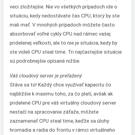
veci zložitejšie. Nie vo všetkých prípadoch ide o
situáciu, kedy nedostávate čas CPU, ktorý by ste
mali mať. V mnohých prípadoch môžete často
absorbovať voľné cykly CPU nad rámec vašej
pridelenej veľkosti, ale to nie je situácia, kedy by
ste videli CPU steal time. Tri najčastejšie situácie
sú podrobnejšie opísané nižšie.
Váš cloudový server je preťažený
Stáva sa to! Každý chce využívať kapacitu čo
najbližšie k maximu toho, za čo platí, avšak ak
pridelené CPU pre váš virtuálny cloudový server
nestačí na spracovanie záťaže, môžete
zaznamenať CPU steal time, keďže sa úlohy
hromadia a radia do frontu v rámci virtuálneho