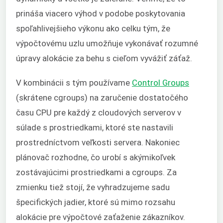
prináša viacero výhod v podobe poskytovania
spoľahlivejšieho výkonu ako celku tým, že
výpočtovému uzlu umožňuje vykonávať rozumné
úpravy alokácie za behu s cieľom vyvážiť záťaž.
V kombinácii s tým používame
Control Groups
(skrátene cgroups) na zaručenie dostatočého
času CPU pre každý z cloudových serverov v
súlade s prostriedkami, ktoré ste nastavili
prostredníctvom veľkosti servera. Nakoniec
plánovač rozhodne, čo urobí s akýmikoľvek
zostávajúcimi prostriedkami a cgroups. Za
zmienku tiež stojí, že vyhradzujeme sadu
špecifických jadier, ktoré sú mimo rozsahu
alokácie pre výpočtové zaťaženie zákazníkov.