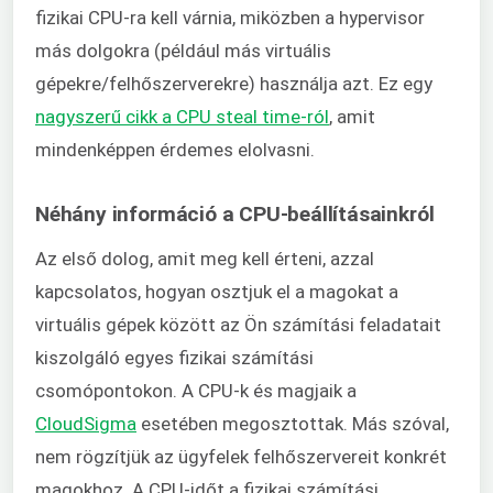
fizikai CPU-ra kell várnia, miközben a hypervisor
más dolgokra (például más virtuális
gépekre/felhőszerverekre) használja azt. Ez egy
nagyszerű cikk a CPU steal time-ról
, amit
mindenképpen érdemes elolvasni.
Néhány információ a CPU-beállításainkról
Az első dolog, amit meg kell érteni, azzal
kapcsolatos, hogyan osztjuk el a magokat a
virtuális gépek között az Ön számítási feladatait
kiszolgáló egyes fizikai számítási
csomópontokon. A CPU-k és magjaik a
CloudSigma
esetében megosztottak. Más szóval,
nem rögzítjük az ügyfelek felhőszervereit konkrét
magokhoz. A CPU-időt a fizikai számítási