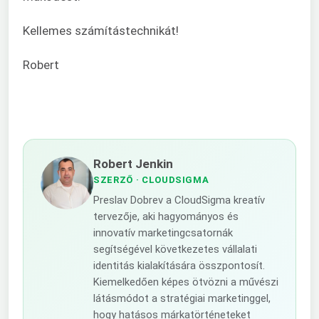
Kellemes számítástechnikát!
Robert
Robert Jenkin
SZERZŐ
· CLOUDSIGMA
Preslav Dobrev a CloudSigma kreatív
tervezője, aki hagyományos és
innovatív marketingcsatornák
segítségével következetes vállalati
identitás kialakítására összpontosít.
Kiemelkedően képes ötvözni a művészi
látásmódot a stratégiai marketinggel,
hogy hatásos márkatörténeteket