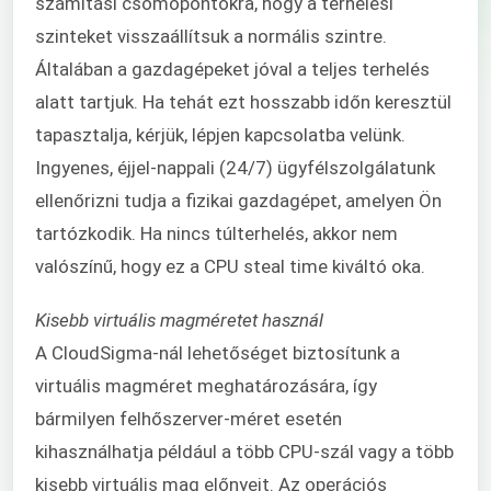
számítási csomópontokra, hogy a terhelési
szinteket visszaállítsuk a normális szintre.
Általában a gazdagépeket jóval a teljes terhelés
alatt tartjuk. Ha tehát ezt hosszabb időn keresztül
tapasztalja, kérjük, lépjen kapcsolatba velünk.
Ingyenes, éjjel-nappali (24/7) ügyfélszolgálatunk
ellenőrizni tudja a fizikai gazdagépet, amelyen Ön
tartózkodik. Ha nincs túlterhelés, akkor nem
valószínű, hogy ez a CPU steal time kiváltó oka.
Kisebb virtuális magméretet használ
A CloudSigma-nál lehetőséget biztosítunk a
virtuális magméret meghatározására, így
bármilyen felhőszerver-méret esetén
kihasználhatja például a több CPU-szál vagy a több
kisebb virtuális mag előnyeit. Az operációs