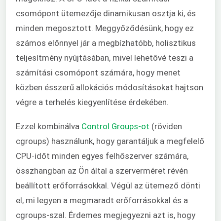
csomópont ütemezője dinamikusan osztja ki, és
minden megosztott. Meggyőződésünk, hogy ez
számos előnnyel jár a megbízhatóbb, holisztikus
teljesítmény nyújtásában, mivel lehetővé teszi a
számítási csomópont számára, hogy menet
közben ésszerű allokációs módosításokat hajtson
végre a terhelés kiegyenlítése érdekében.
Ezzel kombinálva
Control Groups-ot
(röviden
cgroups) használunk, hogy garantáljuk a megfelelő
CPU-időt minden egyes felhőszerver számára,
összhangban az Ön által a szerverméret révén
beállított erőforrásokkal. Végül az ütemező dönti
el, mi legyen a megmaradt erőforrásokkal és a
cgroups-szal. Érdemes megjegyezni azt is, hogy