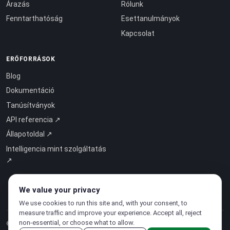
Árazás
Rólunk
Fenntarthatóság
Esettanulmányok
Kapcsolat
ERŐFORRÁSOK
Blog
Dokumentáció
Tanúsítványok
API referencia ↗
Állapotoldal ↗
Intelligencia mint szolgáltatás
↗
We value your privacy
We use cookies to run this site and, with your consent, to
measure traffic and improve your experience. Accept all, reject
non-essential, or choose what to allow.
© 2026 CloudSigma Holding AG.
Minden jog fenntartva
.