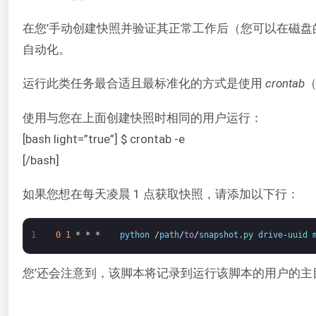
在您’手动创建快照并验证其正常工作后（您可以在磁盘的 ‘
自动化。
运行此类任务最合适且最标准化的方式是使用
crontab
（
使用与您在上面创建快照时相同的用户运行：
[bash light=”true”] $ crontab -e
[/bash]
如果您想在每天凌晨 1 点获取快照，请添加以下行：
1
0
1
*
*
*
python
/
path
/
to
/
snapshot
.
py 
drive
-
uuid 
您’还会注意到，该脚本将记录到运行该脚本的用户的主目录中名