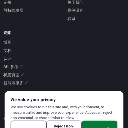
定价
关于我们
可持续发展
案例研究
联系
资源
博客
文档
认证
API 参考 ↗
状态页面 ↗
智能即服务 ↗
We value your privacy
We use cookies to run this site and, with your consent, to
measure traffic and improve your experience. Accept all, reject
non-essential, or choose what to allow.
© 2026 CloudSigma Holding AG.
版权所有
.
Reject non-