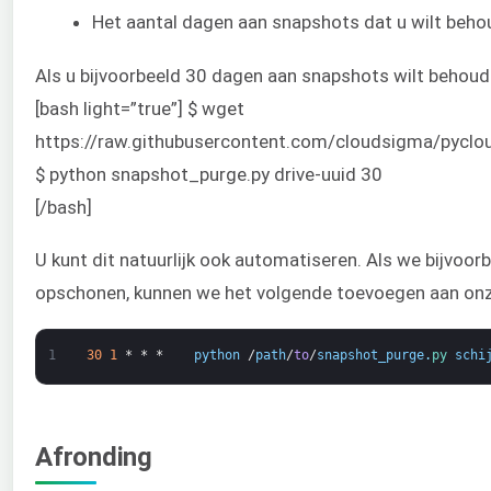
Het aantal dagen aan snapshots dat u wilt beh
Als u bijvoorbeeld 30 dagen aan snapshots wilt behoud
[bash light=”true”] $ wget
https://raw.githubusercontent.com/cloudsigma/pycl
$ python snapshot_purge.py drive-uuid 30
[/bash]
U kunt dit natuurlijk ook automatiseren. Als we bijvoo
opschonen, kunnen we het volgende toevoegen aan onze
1
30
1
*
*
*
python
/
path
/
to
/
snapshot_purge
.
py 
schi
Afronding