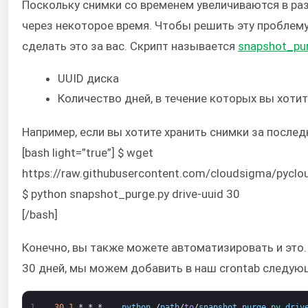
Поскольку снимки со временем увеличиваются в разм
через некоторое время. Чтобы решить эту проблему
сделать это за вас. Скрипт называется
snapshot_pu
UUID диска
Количество дней, в течение которых вы хотит
Например, если вы хотите хранить снимки за послед
[bash light=”true”] $ wget
https://raw.githubusercontent.com/cloudsigma/pycl
$ python snapshot_purge.py drive-uuid 30
[/bash]
Конечно, вы также можете автоматизировать и это.
30 дней, мы можем добавить в наш crontab следующе
1
30
1
*
*
*
python
/
path
/
to
/
snapshot_purge
.
py 
driv