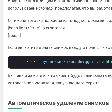
Наиболее подходящим и стандартизированным спос
использование
crontab
(предполагая, что вы работает
От имени того же пользователя, под которым вы со
[bash light=”true”] $ crontab -e
[/bash]
Если вы хотите делать снимок каждую ночь в 1 час
1
0
1
*
*
*
python
/
path
/
to
/
snapshot
.
py 
drive
-
uuid 
Вы также заметите, что скрипт будет записывать л
каталоге пользователя, запускающего скрипт.
Автоматическое удаление снимков