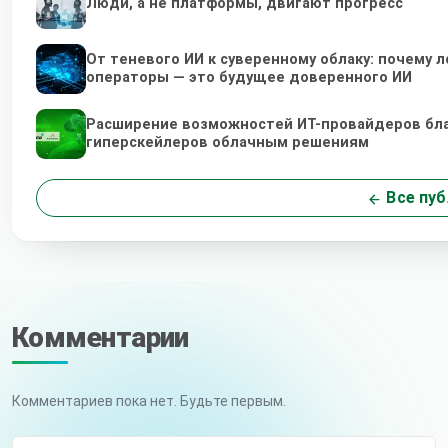
Люди, а не платформы, двигают прогресс
От теневого ИИ к суверенному облаку: почему
операторы — это будущее доверенного ИИ
Расширение возможностей ИТ-провайдеров бл
гиперскейлеров облачным решениям
Все пуб
Комментарии
Комментариев пока нет. Будьте первым.
Ваше имя