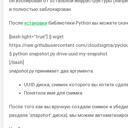
он изолирован от остальной инфраструктуры (напр
и полностью заблокирован.
После
установки
библиотеки Python вы можете скач
[bash light=”true”] $ wget
https://raw.githubusercontent.com/cloudsigma/pycl
$ python snapshot.py drive-uuid my-snapshot
[/bash]
snapshot.py
принимает два аргумента:
UUID диска, снимок которого вы хотите сдел
Понятное имя для снимка
После того как вы вручную создали снимок и убедил
разделе ‘snapshot’ диска), мы можем автоматизиро