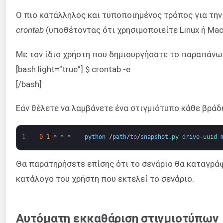
Ο πιο κατάλληλος και τυποποιημένος τρόπος για την
crontab
(υποθέτοντας ότι χρησιμοποιείτε Linux ή Mac
Με τον ίδιο χρήστη που δημιουργήσατε το παραπάνω 
[bash light=”true”] $ crontab -e
[/bash]
Εάν θέλετε να λαμβάνετε ένα στιγμιότυπο κάθε βράδυ
1
0
1
*
*
*
python
/
path
/
to
/
snapshot
.
py 
drive
-
uuid 
Θα παρατηρήσετε επίσης ότι το σενάριο θα καταγράφε
κατάλογο του χρήστη που εκτελεί το σενάριο.
Αυτόματη εκκαθάριση στιγμιοτύπων