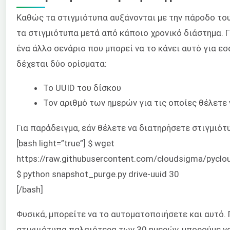
Καθώς τα στιγμιότυπα αυξάνονται με την πάροδο του
τα στιγμιότυπα μετά από κάποιο χρονικό διάστημα. 
ένα άλλο σενάριο που μπορεί να το κάνει αυτό για ε
δέχεται δύο ορίσματα:
Το UUID του δίσκου
Τον αριθμό των ημερών για τις οποίες θέλετε
Για παράδειγμα, εάν θέλετε να διατηρήσετε στιγμιότ
[bash light=”true”] $ wget
https://raw.githubusercontent.com/cloudsigma/pycl
$ python snapshot_purge.py drive-uuid 30
[/bash]
Φυσικά, μπορείτε να το αυτοματοποιήσετε και αυτό. 
στιγμιότυπα παλαιότερα των 30 ημερών, μπορούμε ν