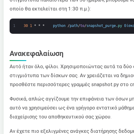
οποίο θα εκτελείται στη 1:30 π.μ.):
1
30
1
*
*
*
python
/
path
/
to
/
snapshot_purge
.
py 
δίσκ
Ανακεφαλαίωση
Αυτό ήταν όλο, φίλοι. Χρησιμοποιώντας αυτά τα δύο
στιγμιότυπα των δίσκων σας. Αν χρειάζεται να δημι
προσθέστε περισσότερες γραμμές snapshot.py στο cr
Φυσικά, απλώς αγγίζουμε την επιφάνεια των όσων μπ
αυτό να χρησιμεύσει ως ένα γρήγορο εντατικό μάθημα
διαχείρισης του αποθηκευτικού σας χώρου.
Αν έχετε πιο εξελιγμένες ανάγκες διατήρησης δεδομ