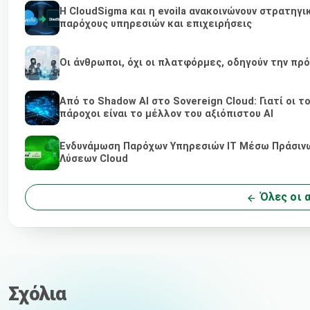
Η CloudSigma και η evoila ανακοινώνουν στρατηγι
παρόχους υπηρεσιών και επιχειρήσεις
Οι άνθρωποι, όχι οι πλατφόρμες, οδηγούν την πρ
Από το Shadow AI στο Sovereign Cloud: Γιατί οι 
πάροχοι είναι το μέλλον του αξιόπιστου AI
Ενδυνάμωση Παρόχων Υπηρεσιών IT Μέσω Πράσινων
Λύσεων Cloud
Όλες οι 
Σχόλια