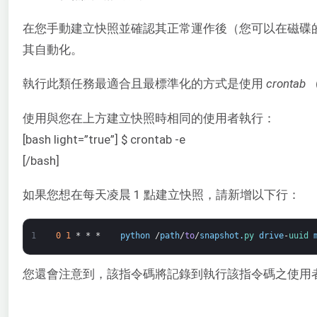
在您手動建立快照並確認其正常運作後（您可以在磁碟的 ‘s
其自動化。
執行此類任務最適合且最標準化的方式是使用
crontab
（
使用與您在上方建立快照時相同的使用者執行：
[bash light=”true”] $ crontab -e
[/bash]
如果您想在每天凌晨 1 點建立快照，請新增以下行：
1
0
1
*
*
*
python
/
path
/
to
/
snapshot
.
py 
drive
-
uuid 
您還會注意到，該指令碼將記錄到執行該指令碼之使用者的家目