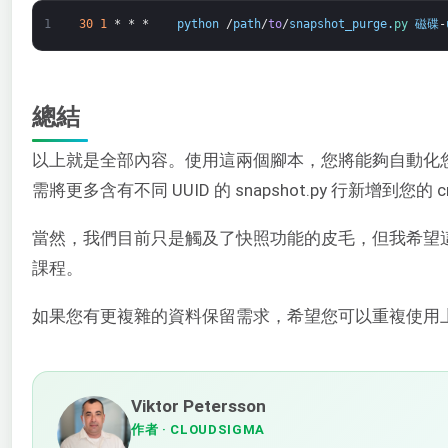
1
30
1
*
*
*
python
/
path
/
to
/
snapshot_purge
.
py 
磁碟
-
總結
以上就是全部內容。使用這兩個腳本，您將能夠自動化
需將更多含有不同 UUID 的 snapshot.py 行新增到您的 c
當然，我們目前只是觸及了快照功能的皮毛，但我希望
課程。
如果您有更複雜的資料保留需求，希望您可以重複使用
Viktor Petersson
作者
· CLOUDSIGMA