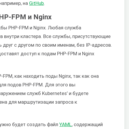
например, на
GitHub
.
PHP-FPM и Nginx
бы PHP-FPM и Nginx. Любая служба
в внутри кластера. Все службы, присутствующие
 друг с другом по своим именам, без IP-адресов.
оставят доступ к подам PHP-FPM и Nginx
FPM, как находить поды Nginx, так как она
для подов PHP-FPM. Для этого вы
аружением служб Kubernetes’ и будете
ена для маршрутизации запроса к
нужно будет создать файл
YAML
, содержащий