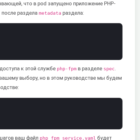
ывающей, что в pod запущено приложение PHP-
 после раздела
раздела:
metadata
 доступа к этой службе
в разделе
.
php-fpm
spec
вашему выбору, но в этом руководстве мы будем
водстве:
шагов ваш файл
будет
php_fpm_service.yaml