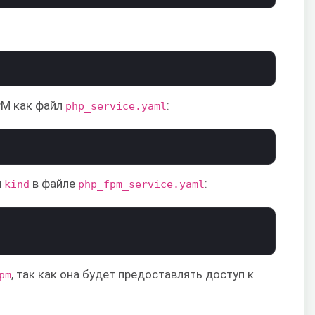
PM как файл
:
php_service.yaml
и
в файле
:
kind
php_fpm_service.yaml
, так как она будет предоставлять доступ к
pm