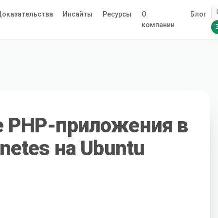
оказательства
Инсайты
Ресурсы
О
Блог
компании
е PHP-приложения в
netes на Ubuntu