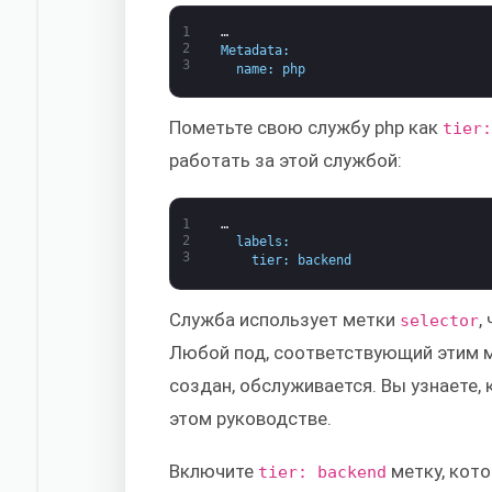
1
…
2
Metadata
:
3
name
:
php
Пометьте свою службу php как
tier
работать за этой службой:
1
…
2
labels
:
3
tier
:
backend
Служба использует метки
,
selector
Любой под, соответствующий этим м
создан, обслуживается. Вы узнаете, 
этом руководстве.
Включите
метку, кото
tier: backend