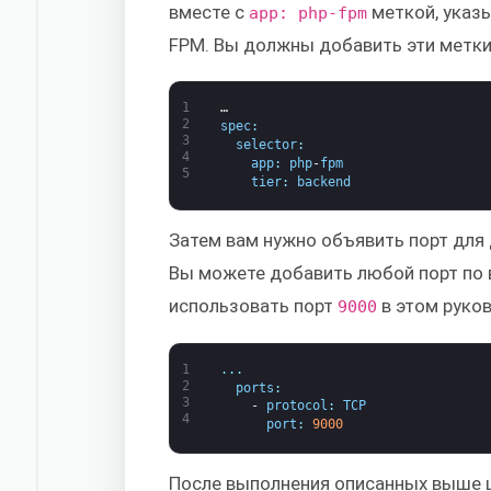
вместе с
меткой, указ
app: php-fpm
FPM. Вы должны добавить эти метки
1
…
2
spec
:
3
selector
:
4
app
:
php
-
fpm
5
tier
:
backend
Затем вам нужно объявить порт для
Вы можете добавить любой порт по 
использовать порт
в этом руко
9000
1
.
.
.
2
ports
:
3
-
protocol
:
TCP
4
port
:
9000
После выполнения описанных выше 