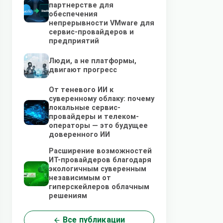
партнерстве для
обеспечения
непрерывности VMware для
сервис-провайдеров и
предприятий
Люди, а не платформы,
двигают прогресс
От теневого ИИ к
суверенному облаку: почему
локальные сервис-
провайдеры и телеком-
операторы — это будущее
доверенного ИИ
Расширение возможностей
ИТ-провайдеров благодаря
экологичным суверенным
независимым от
гиперскейлеров облачным
решениям
Все публикации