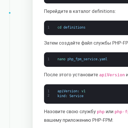
Перейдите в каталог definitions:
1
cd 
definitions
Затем создайте файл службы PHP-F
1
nano 
php_fpm_service
.
yaml
После этого установите
apiVersion
1
apiVersion
:
v1
2
kind
:
Service
Назовите свою службу
или
php
php-f
вашему приложению PHP-FPM: