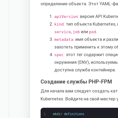
определение объекта. Этот YAML-фа
: версия API Kuber
apiVersion
: тип объекта Kubernetes
kind
,
или
.
service
job
pod
: имя объекта и раз
metadata
захотеть применить к этому о
: этот тег содержит спе
spec
окружения (ENV), используемы
доступна служба контейнера.
Создание службы PHP-FPM
Для начала вам следует создать ка
Kubernetes. Войдите на свой мастер-
1
mkdir 
definitions