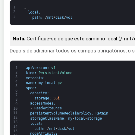
1
…
2
local
:
3
path
:
/
mnt
/
disk
/
vol
Nota:
Certifique-se de que este caminho local (/mnt/d
Depois de adicionar todos os campos obrigatórios, o 
1
apiVersion
:
v1
2
kind
:
PersistentVolume
3
metadata
:
4
name
:
my
-
local
-
pv
5
spec
:
6
capacity
:
7
storage
:
5Gi
8
accessModes
:
9
-
ReadWriteOnce
10
11
persistentVolumeReclaimPolicy
:
Retain
12
storageClassName
:
my
-
local
-
storage
13
local
:
14
path
:
/
mnt
/
disk
/
vol
15
nodeAffinity
: