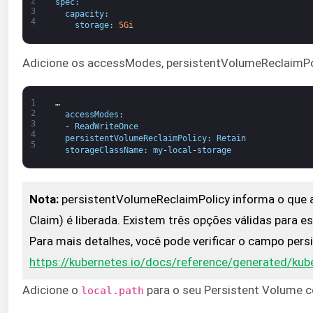
2
spec
:
3
capacity
:
4
storage
:
5Gi
Adicione os accessModes, persistentVolumeReclaimP
1
…
2
accessModes
:
3
-
ReadWriteOnce
4
persistentVolumeReclaimPolicy
:
Retain
5
storageClassName
:
my
-
local
-
storage
Nota:
persistentVolumeReclaimPolicy informa o que 
Claim) é liberada. Existem três opções válidas para 
Para mais detalhes, você pode verificar o campo per
https://kubernetes.io/docs/reference/generated/kub
Adicione o
para o seu Persistent Volume c
local.path