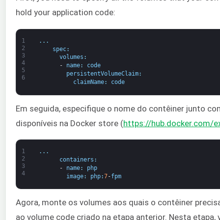
hold your application code:
1
.
.
.
2
spec
:
3
volumes
:
4
-
name
:
code
5
persistentVolumeClaim
:
6
claimName
:
code
Em seguida, especifique o nome do contêiner junto co
disponíveis na Docker store (
https://hub.docker.com/e
1
.
.
.
2
containers
:
3
-
name
:
php
4
image
:
php
:
7
-
fpm
Agora, monte os volumes aos quais o contêiner precis
ao volume code criado na etapa anterior. Nesta etapa