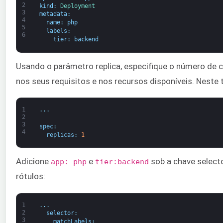
2
kind
:
Deployment
3
metadata
:
4
name
:
php
5
labels
:
6
tier
:
backend
Usando o parâmetro replica, especifique o número de 
nos seus requisitos e nos recursos disponíveis. Neste t
1
.
.
.
2
3
spec
:
4
replicas
:
1
Adicione
e
sob a chave select
app: php
tier:backend
rótulos:
1
.
.
.
2
selector
:
3
matchLabels
: