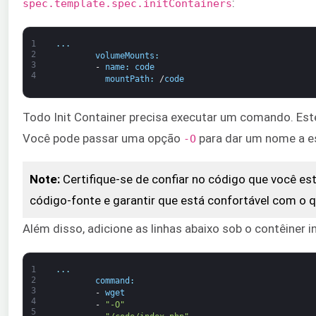
:
spec.template.spec.initContainers
1
.
.
.
2
volumeMounts
:
3
-
name
:
code
4
mountPath
:
/
code
Todo Init Container precisa executar um comando. Este
Você pode passar uma opção
para dar um nome a e
-O
Note:
Certifique-se de confiar no código que você es
código-fonte e garantir que está confortável com o q
Além disso, adicione as linhas abaixo sob o contêiner i
1
.
.
.
2
command
:
3
-
wget
4
-
"-O"
5