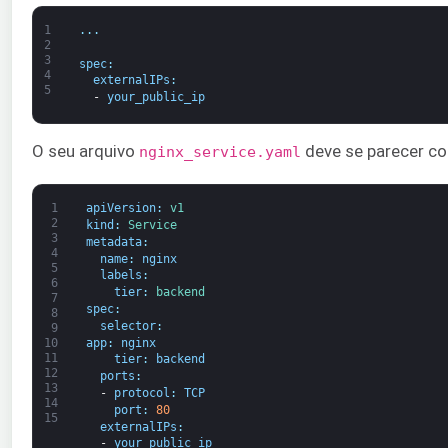
1
.
.
.
2
3
spec
:
4
externalIPs
:
5
-
your_public_ip
O seu arquivo
deve se parecer co
nginx_service.yaml
1
apiVersion
:
v1
2
kind
:
Service
3
metadata
:
4
name
:
nginx
5
labels
:
6
tier
:
backend
7
spec
:
8
selector
:
9
app
:
nginx
10
11
tier
:
backend
12
ports
:
13
-
protocol
:
TCP
14
port
:
80
15
externalIPs
:
-
your_public_ip