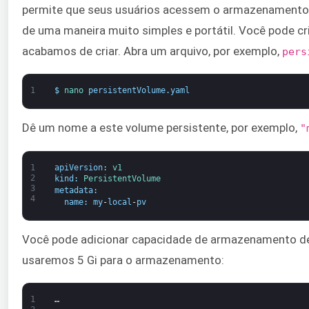
permite que seus usuários acessem o armazenamento l
de uma maneira muito simples e portátil. Você pode c
acabamos de criar. Abra um arquivo, por exemplo,
pers
1
$
nano 
persistentVolume
.
yaml
Dê um nome a este volume persistente, por exemplo,
"
1
apiVersion
:
v1
2
kind
:
PersistentVolume
3
metadata
:
4
name
:
my
-
local
-
pv
Você pode adicionar capacidade de armazenamento de a
usaremos 5 Gi para o armazenamento:
1
…