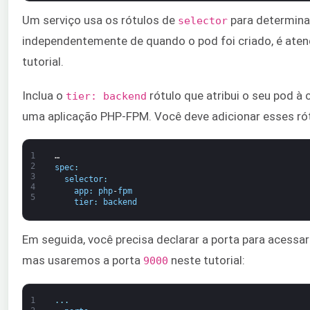
Um serviço usa os rótulos de
para determinar
selector
independentemente de quando o pod foi criado, é aten
tutorial.
Inclua o
rótulo que atribui o seu pod 
tier: backend
uma aplicação PHP-FPM. Você deve adicionar esses ró
1
…
2
spec
:
3
selector
:
4
app
:
php
-
fpm
5
tier
:
backend
Em seguida, você precisa declarar a porta para acessa
mas usaremos a porta
neste tutorial:
9000
1
.
.
.