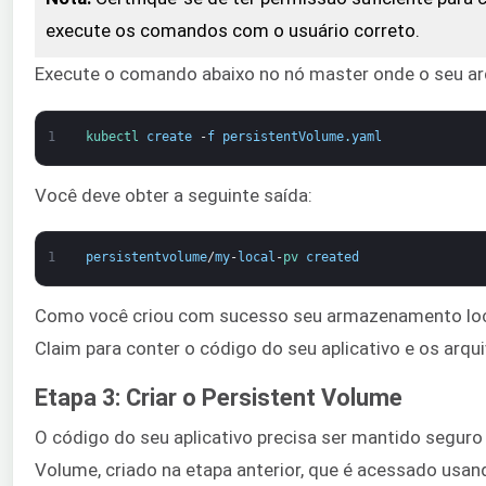
execute os comandos com o usuário correto.
Execute o comando abaixo no nó master onde o seu a
1
kubectl 
create
-
f
persistentVolume
.
yaml
Você deve obter a seguinte saída:
1
persistentvolume
/
my
-
local
-
pv 
created
Como você criou com sucesso seu armazenamento local
Claim para conter o código do seu aplicativo e os arqu
Etapa 3: Criar o Persistent Volume
O código do seu aplicativo precisa ser mantido seguro 
Volume, criado na etapa anterior, que é acessado us