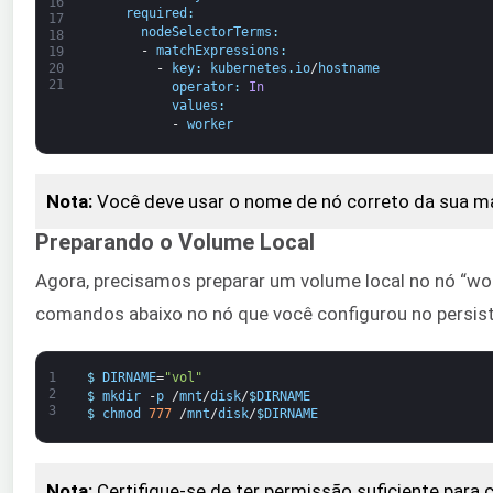
16
required
:
17
nodeSelectorTerms
:
18
 -
matchExpressions
:
19
20
-
key
:
kubernetes
.
io
/
hostname
21
operator
:
In
values
:
-
worker
Nota:
Você deve usar o nome de nó correto da sua máq
Preparando o Volume Local
Agora, precisamos preparar um volume local no nó “w
comandos abaixo no nó que você configurou no persist
1
$
DIRNAME
=
"vol"
2
$
mkdir
-
p
/
mnt
/
disk
/
$
DIRNAME
3
$
chmod
777
/
mnt
/
disk
/
$
DIRNAME
Nota:
Certifique-se de ter permissão suficiente para 