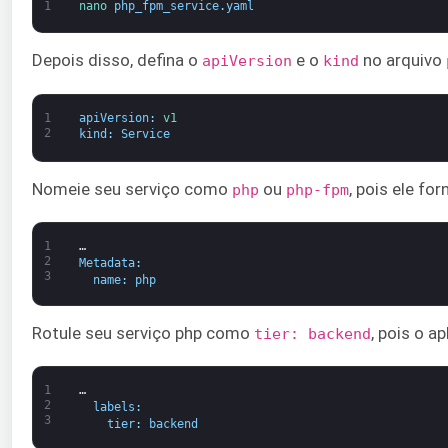
1
nano 
php_fpm_service
.
yaml
Depois disso, defina o
e o
no arquivo
apiVersion
kind
1
apiVersion
:
v1
2
kind
:
Service
Nomeie seu serviço como
ou
, pois ele fo
php
php-fpm
1
…
2
Metadata
:
3
name
:
php
Rotule seu serviço php como
, pois o a
tier: backend
1
…
2
labels
:
3
tier
:
backend