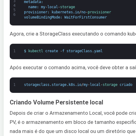
3
metadata
:
4
name
:
my
-
local
-
storage
5
provisioner
:
kubernetes
.
io
/
no
-
provisioner
6
volumeBindingMode
:
WaitForFirstConsumer
Agora, crie a StorageClass executando o comando kube
1
$
kubectl 
create
-
f
storageClass
.
yaml
Após executar o comando acima, você deve obter a saí
1
storageclass
.
storage
.
k8s
.
io
/
my
-
local
-
storage 
criado
Criando Volume Persistente local
Depois de criar o Armazenamento Local, você pode cr
PV, é o armazenamento em bloco de tamanho especific
nada mais é do que um disco local ou um diretório que