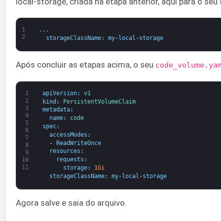
local-storage, criada na etapa anterior, aqui para o s
1
.
.
.
2
storageClassName
:
my
-
local
-
storage
Após concluir as etapas acima, o seu
code_volume.ya
1
apiVersion
:
v1
2
kind
:
PersistentVolumeClaim
3
metadata
:
4
name
:
code
5
spec
:
6
accessModes
:
7
-
ReadWriteOnce
8
resources
:
9
requests
:
10
11
storage
:
1Gi
storageClassName
:
my
-
local
-
storage
Agora salve e saia do arquivo.