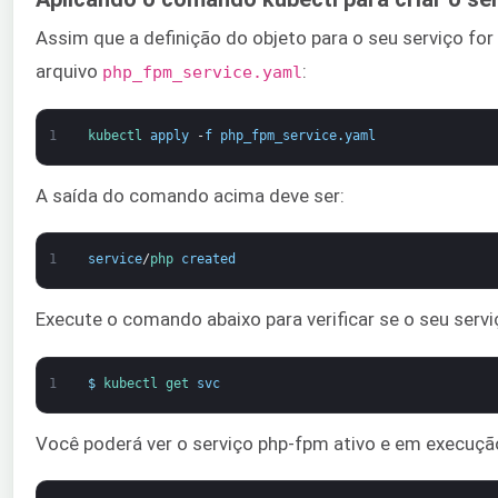
Assim que a definição do objeto para o seu serviço fo
arquivo
:
php_fpm_service.yaml
1
kubectl 
apply
-
f
php_fpm_service
.
yaml
A saída do comando acima deve ser:
1
service
/
php 
created
Execute o comando abaixo para verificar se o seu ser
1
$
kubectl 
get 
svc
Você poderá ver o serviço php-fpm ativo e em execuçã