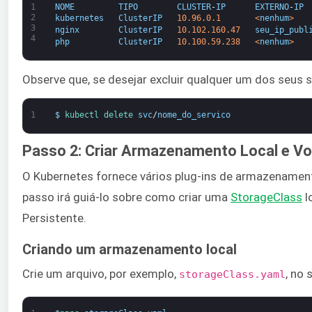
1
NOME
TIPO
CLUSTER
-
IP
EXTERNO
-
IP
2
kubernetes
ClusterIP
10.96.0.1
<
nenhum
>
3
nginx
ClusterIP
10.102.160.47
seu_ip_publ
4
php
ClusterIP
10.100.59.238
<
nenhum
>
Observe que, se desejar excluir qualquer um dos seus
1
$
kubectl 
delete 
svc
/
nome_do_servico
Passo 2: Criar Armazenamento Local e Vo
O Kubernetes fornece vários plug-ins de armazenamen
passo irá guiá-lo sobre como criar uma
StorageClass
l
Persistente.
Criando um armazenamento local
Crie um arquivo, por exemplo,
, no 
storageClass.yaml