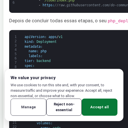
-
"/code/index.php"
6
-
https
:
//raw.githubusercontent.com/do-commu
Depois de concluir todas essas etapas, o seu
php_dep
1
apiVersion
:
apps
/
v1
2
kind
:
Deployment
3
metadata
:
4
name
:
php
5
labels
:
6
tier
:
backend
7
spec
:
8
replicas
:
1
9
selector
:
10
We value your privacy
11
matchLabels
:
12
app
:
php
We use cookies to run this site and, with your consent, to
13
tier
:
backend
measure traffic and improve your experience. Accept all, reject
14
template
:
non-essential, or choose what to allow.
15
metadata
:
16
Reject non-
labels
:
17
Manage
Accept all
app
:
php
18
essential
tier
:
backend
19
20
spec
:
21
volumes
:
22