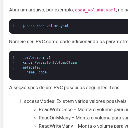
Abra um arquivo, por exemplo,
, no s
code_volume.yaml
1
$
nano 
code_volume
.
yaml
Nomeie seu PVC como code adicionando os parâmetros 
1
apiVersion
:
v1
2
kind
:
PersistentVolumeClaim
3
metadata
:
4
name
:
code
A seção spec de um PVC possui os seguintes itens:
accessModes: Existem vários valores possíveis 
ReadWriteOnce – Monta o volume para um
ReadOnlyMany – Monta o volume para vár
ReadWriteMany – Monta o volume para vá