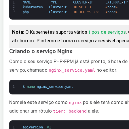
1
NAME
TYPE
CLUSTER
-
IP
EXTERNAL
-
IP
2
kubernetes
ClusterIP
10.96.0.1
<
none
>
3
php
ClusterIP
10.100.59.238
<
none
>
Nota
:
O Kubernetes suporta vários
tipos de serviços
.
atribui um IP interno e torna o serviço acessível apen
Criando o serviço Nginx
Como o seu serviço PHP-FPM já está pronto, é hora de 
serviço, chamado
no editor:
nginx_service.yaml
1
$
nano 
nginx_service
.
yaml
Nomeie este serviço como
pois ele terá como a
nginx
adicionar um rótulo
a ele:
tier: backend
1
apiVersion
:
v1