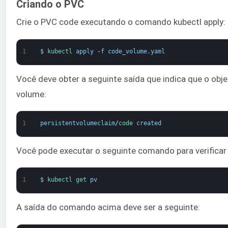
Criando o PVC
Crie o PVC code executando o comando kubectl apply:
1
$
kubectl 
apply
-
f
code_volume
.
yaml
Você deve obter a seguinte saída que indica que o ob
volume:
1
persistentvolumeclaim
/
code 
created
Você pode executar o seguinte comando para verificar 
1
$
kubectl 
get 
pv
A saída do comando acima deve ser a seguinte: