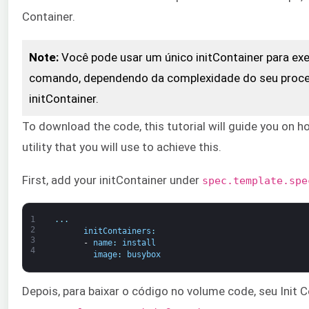
Container.
Note:
Você pode usar um único initContainer para exe
comando, dependendo da complexidade do seu proces
initContainer.
To download the code, this tutorial will guide you on h
utility that you will use to achieve this.
First, add your initContainer under
spec.template.spe
1
.
.
.
2
initContainers
:
3
-
name
:
install
4
image
:
busybox
Depois, para baixar o código no volume code, seu Init