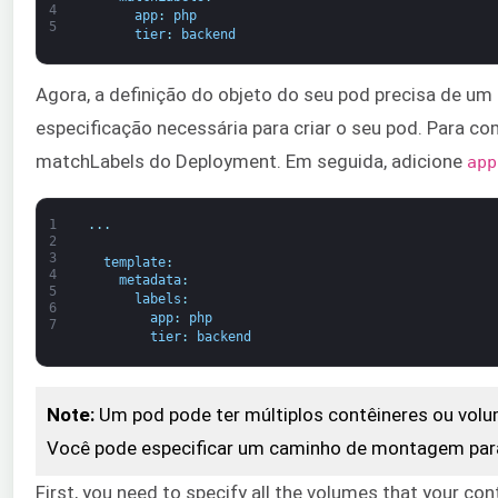
4
app
:
php
5
tier
:
backend
Agora, a definição do objeto do seu pod precisa de um
especificação necessária para criar o seu pod. Para co
matchLabels do Deployment. Em seguida, adicione
app
1
.
.
.
2
3
template
:
4
metadata
:
5
labels
:
6
app
:
php
7
tier
:
backend
Note:
Um pod pode ter múltiplos contêineres ou volu
Você pode especificar um caminho de montagem para
First, you need to specify all the volumes that your c