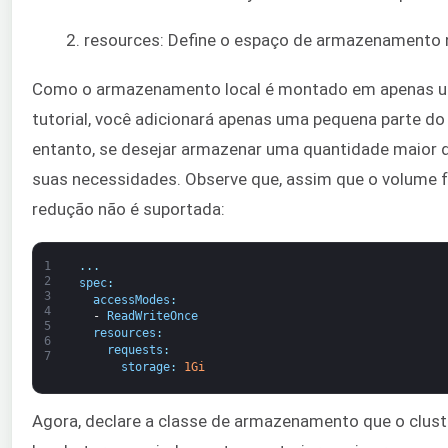
resources: Define o espaço de armazenamento 
Como o armazenamento local é montado em apenas um 
tutorial, você adicionará apenas uma pequena parte do
entanto, se desejar armazenar uma quantidade maior
suas necessidades. Observe que, assim que o volume 
redução não é suportada:
1
.
.
.
2
spec
:
3
accessModes
:
4
-
ReadWriteOnce
5
resources
:
6
requests
:
7
storage
:
1Gi
Agora, declare a classe de armazenamento que o clus