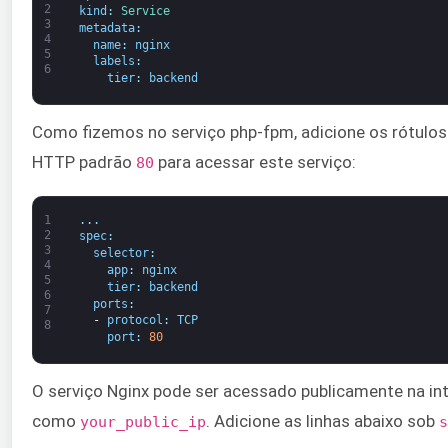
2
kind
:
Service
3
metadata
:
4
name
:
nginx
5
labels
:
6
tier
:
backend
Como fizemos no serviço php-fpm, adicione os rótulos
HTTP padrão
para acessar este serviço:
80
1
.
.
.
2
spec
:
3
selector
:
4
app
:
nginx
5
tier
:
backend
6
ports
:
7
-
protocol
:
TCP
8
port
:
80
O serviço Nginx pode ser acessado publicamente na inte
como
. Adicione as linhas abaixo sob
your_public_ip
s