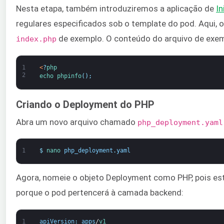
Nesta etapa, também introduziremos a aplicação de
In
regulares especificados sob o template do pod. Aqui, o 
de exemplo. O conteúdo do arquivo de exem
index.php
1
<
?
php
2
echo 
phpinfo
(
)
;
Criando o Deployment do PHP
Abra um novo arquivo chamado
php_deployment.yaml
1
$
nano 
php_deployment
.
yaml
Agora, nomeie o objeto Deployment como PHP, pois es
porque o pod pertencerá à camada backend:
1
apiVersion
:
apps
/
v1