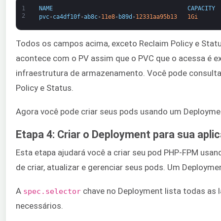
1
NAME
CAPACITY
2
pvc
-
ca4df10f
-
ab8c
-
11e8
-
b89d
-
12331aa95b13
1Gi
Todos os campos acima, exceto Reclaim Policy e Status
acontece com o PV assim que o PVC que o acessa é exc
infraestrutura de armazenamento. Você pode consulta
Policy e Status.
Agora você pode criar seus pods usando um Deploymen
Etapa 4: Criar o Deployment para sua ap
Esta etapa ajudará você a criar seu pod PHP-FPM usan
de criar, atualizar e gerenciar seus pods. Um Deploy
A
chave no Deployment lista todas as l
spec.selector
necessários.