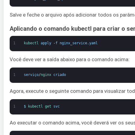
Salve e feche o arquivo após adicionar todos os parâ
Aplicando o comando kubectl para criar o se
1
kubectl 
apply
-
f
nginx_service
.
yaml
Você deve ver a saída abaixo para o comando acima:
1
serviço
/
nginx 
criado
Agora, execute o seguinte comando para visualizar to
1
$
kubectl 
get 
svc
Ao executar o comando acima, você deverá ver os seus