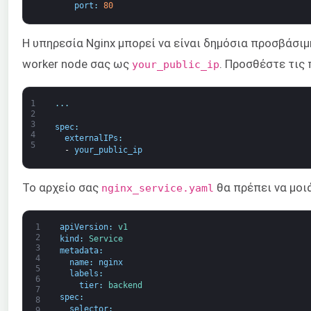
port
:
80
Η υπηρεσία Nginx μπορεί να είναι δημόσια προσβάσιμ
worker node σας ως
. Προσθέστε τις
your_public_ip
1
.
.
.
2
3
spec
:
4
externalIPs
:
5
-
your_public_ip
Το αρχείο σας
θα πρέπει να μοι
nginx_service.yaml
1
apiVersion
:
v1
2
kind
:
Service
3
metadata
:
4
name
:
nginx
5
labels
:
6
tier
:
backend
7
spec
:
8
selector
:
9