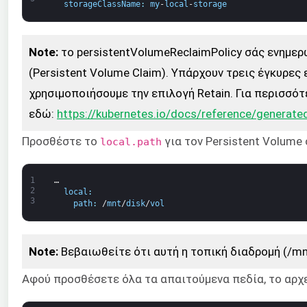
storageClassName
:
my
-
local
-
storage
Note:
το persistentVolumeReclaimPolicy σάς ενημερώ
(Persistent Volume Claim). Υπάρχουν τρεις έγκυρες ε
χρησιμοποιήσουμε την επιλογή Retain. Για περισσότ
εδώ:
https://kubernetes.io/docs/reference/generate
Προσθέστε το
για τον Persistent Volum
local.path
1
…
2
local
:
3
path
:
/
mnt
/
disk
/
vol
Note:
Βεβαιωθείτε ότι αυτή η τοπική διαδρομή (/mn
Αφού προσθέσετε όλα τα απαιτούμενα πεδία, το αρχ