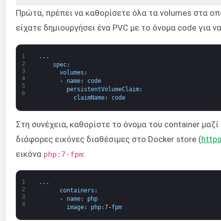
Πρώτα, πρέπει να καθορίσετε όλα τα volumes στα οπ
είχατε δημιουργήσει ένα PVC με το όνομα code για ν
1
.
.
.
2
spec
:
3
volumes
:
4
-
name
:
code
5
persistentVolumeClaim
:
6
claimName
:
code
Στη συνέχεια, καθορίστε το όνομα του container μαζί
διάφορες εικόνες διαθέσιμες στο Docker store (
https
εικόνα
:
php:7-fpm
1
.
.
.
2
containers
:
3
-
name
:
php
4
image
:
php
:
7
-
fpm