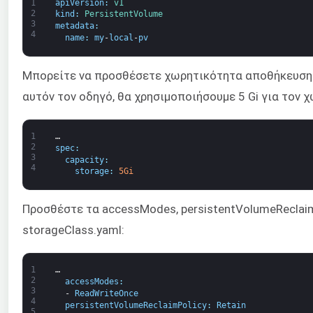
1
apiVersion
:
v1
2
kind
:
PersistentVolume
3
metadata
:
4
name
:
my
-
local
-
pv
Μπορείτε να προσθέσετε χωρητικότητα αποθήκευσης α
αυτόν τον οδηγό, θα χρησιμοποιήσουμε 5 Gi για τον 
1
…
2
spec
:
3
capacity
:
4
storage
:
5Gi
Προσθέστε τα accessModes, persistentVolumeReclaim
storageClass.yaml:
1
…
2
accessModes
:
3
-
ReadWriteOnce
4
persistentVolumeReclaimPolicy
:
Retain
5