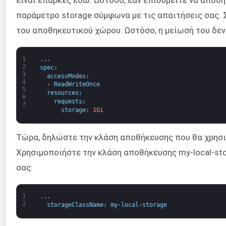
παράμετρο storage σύμφωνα με τις απαιτήσεις σας. Σ
του αποθηκευτικού χώρου. Ωστόσο, η μείωσή του δεν
1
.
.
.
2
spec
:
3
accessModes
:
4
-
ReadWriteOnce
5
resources
:
6
requests
:
7
storage
:
1Gi
Τώρα, δηλώστε την κλάση αποθήκευσης που θα χρησι
Χρησιμοποιήστε την κλάση αποθήκευσης my-local-sto
σας:
1
.
.
.
2
storageClassName
:
my
-
local
-
storage