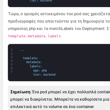
tier
:
backend
Τώρα, ο ορισμός αντικειμένου του pod σας χρειάζετα
προδιαγραφές που απαιτούνται για τη δημιουργία του
υπηρεσίας php και τα matchLabels του Deployment. 
:
template.metadata.labels
1
.
.
.
2
3
template
:
4
metadata
:
5
labels
:
6
app
:
php
7
tier
:
backend
Σημείωση:
Ένα pod μπορεί να έχει πολλαπλά contai
μπορεί να διακρίνεται. Μπορείτε να καθορίσετε μι
επιλεκτικά αυτό το volume σε ένα container.