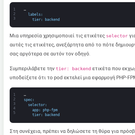
1
…
2
labels
:
3
tier
:
backend
Μια υπηρεσία χρησιμοποιεί τις ετικέτες
γι
selector
αυτές τις ετικέτες, ανεξάρτητα από το πότε δημιου
σας αργότερα σε αυτόν τον οδηγό.
Συμπεριλάβετε την
ετικέτα που εκχωρε
tier: backend
υποδείξετε ότι το pod εκτελεί μια εφαρμογή PHP-FP
1
…
2
spec
:
3
selector
:
4
app
:
php
-
fpm
5
tier
:
backend
Στη συνέχεια, πρέπει να δηλώσετε τη θύρα για πρόσ