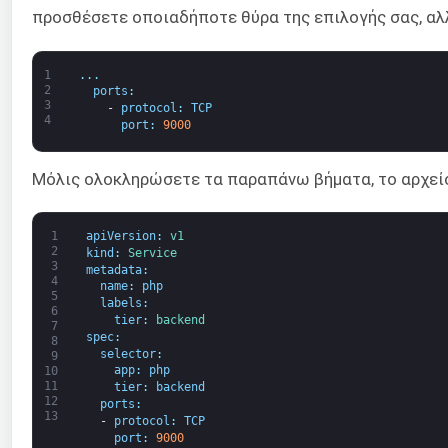
προσθέσετε οποιαδήποτε θύρα της επιλογής σας, αλ
1
.
.
.
2
ports
:
3
-
protocol
:
TCP
4
port
:
9000
Μόλις ολοκληρώσετε τα παραπάνω βήματα, το αρχεί
1
apiVersion
:
v1
2
kind
:
Service
3
metadata
:
4
name
:
php
5
labels
:
6
tier
:
backend
7
spec
:
8
selector
:
9
app
:
php
10
11
tier
:
backend
12
ports
:
13
-
protocol
:
TCP
port
:
9000