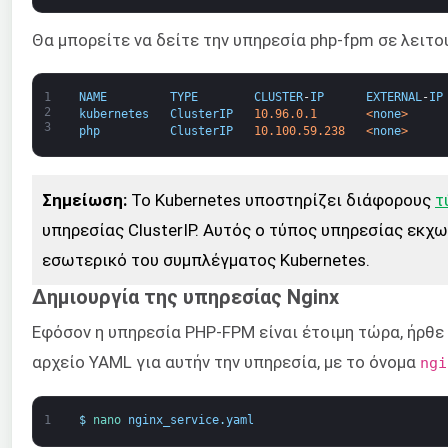
Θα μπορείτε να δείτε την υπηρεσία php-fpm σε λειτο
1
NAME
TYPE
CLUSTER
-
IP
EXTERNAL
-
IP
2
kubernetes
ClusterIP
10.96.0.1
<
none
>
3
php
ClusterIP
10.100.59.238
<
none
>
Σημείωση
:
Το Kubernetes υποστηρίζει διάφορους
τ
υπηρεσίας ClusterIP. Αυτός ο τύπος υπηρεσίας εκχω
εσωτερικό του συμπλέγματος Kubernetes.
Δημιουργία της υπηρεσίας Nginx
Εφόσον η υπηρεσία PHP-FPM είναι έτοιμη τώρα, ήρθε 
αρχείο YAML για αυτήν την υπηρεσία, με το όνομα
ngi
1
$
nano 
nginx_service
.
yaml