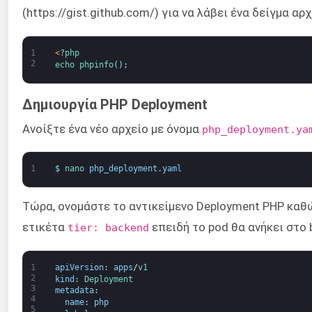
(https://gist.github.com/) για να λάβει ένα δείγμα αρ
1
<
?
php
2
echo 
phpinfo
(
)
;
Δημιουργία PHP Deployment
Ανοίξτε ένα νέο αρχείο με όνομα
php_deployment.ya
1
$
nano 
php_deployment
.
yaml
Τώρα, ονομάστε το αντικείμενο Deployment PHP καθώ
ετικέτα
επειδή το pod θα ανήκει στο b
tier: backend
1
apiVersion
:
apps
/
v1
2
kind
:
Deployment
3
metadata
:
4
name
:
php
5