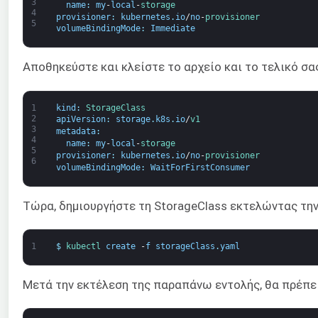
3
name
:
my
-
local
-
storage
4
provisioner
:
kubernetes
.
io
/
no
-
provisioner
5
volumeBindingMode
:
Immediate
Αποθηκεύστε και κλείστε το αρχείο και το τελικό σα
1
kind
:
StorageClass
2
apiVersion
:
storage
.
k8s
.
io
/
v1
3
metadata
:
4
name
:
my
-
local
-
storage
5
provisioner
:
kubernetes
.
io
/
no
-
provisioner
6
volumeBindingMode
:
WaitForFirstConsumer
Τώρα, δημιουργήστε τη StorageClass εκτελώντας την
1
$
kubectl 
create
-
f
storageClass
.
yaml
Μετά την εκτέλεση της παραπάνω εντολής, θα πρέπε