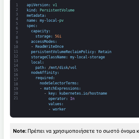
1
apiVersion
:
v1
2
kind
:
PersistentVolume
3
metadata
:
4
name
:
my
-
local
-
pv
5
spec
:
6
capacity
:
7
storage
:
5Gi
8
accessModes
:
9
-
ReadWriteOnce
10
11
persistentVolumeReclaimPolicy
:
Retain
12
storageClassName
:
my
-
local
-
storage
13
local
:
14
path
:
/
mnt
/
disk
/
vol
15
nodeAffinity
:
16
required
:
17
nodeSelectorTerms
:
18
 -
matchExpressions
:
19
20
-
key
:
kubernetes
.
io
/
hostname
21
operator
:
In
values
:
-
worker
Note:
Πρέπει να χρησιμοποιήσετε το σωστό όνομα κό