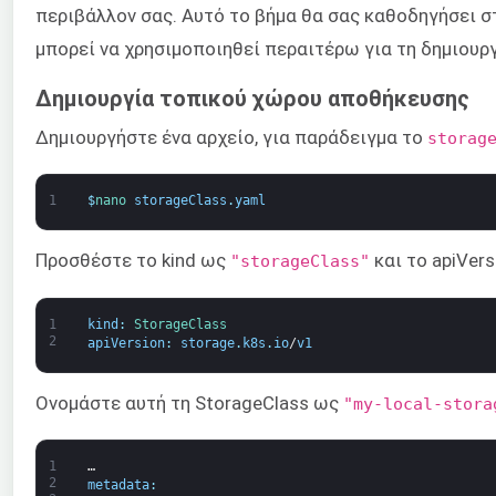
περιβάλλον σας. Αυτό το βήμα θα σας καθοδηγήσει 
μπορεί να χρησιμοποιηθεί περαιτέρω για τη δημιουργ
Δημιουργία τοπικού χώρου αποθήκευσης
Δημιουργήστε ένα αρχείο, για παράδειγμα το
storag
1
$
nano 
storageClass
.
yaml
Προσθέστε το kind ως
και το apiVer
"storageClass"
1
kind
:
StorageClass
2
apiVersion
:
storage
.
k8s
.
io
/
v1
Ονομάστε αυτή τη StorageClass ως
"my-local-stora
1
…
2
metadata
: