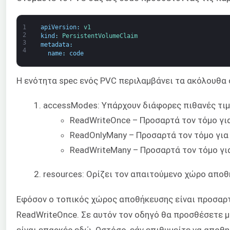
1
apiVersion
:
v1
2
kind
:
PersistentVolumeClaim
3
metadata
:
4
name
:
code
Η ενότητα spec ενός PVC περιλαμβάνει τα ακόλουθα 
accessModes: Υπάρχουν διάφορες πιθανές τιμέ
ReadWriteOnce – Προσαρτά τον τόμο γι
ReadOnlyMany – Προσαρτά τον τόμο για
ReadWriteMany – Προσαρτά τον τόμο γι
resources: Ορίζει τον απαιτούμενο χώρο αποθ
Εφόσον ο τοπικός χώρος αποθήκευσης είναι προσαρτη
ReadWriteOnce. Σε αυτόν τον οδηγό θα προσθέσετε 
είναι επαρκές εδώ. Ωστόσο, εάν επιθυμείτε να αποθ