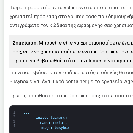
Τώρα, προσαρτήστε τα volumes στα οποία απαιτεί πρό
χρειαστεί πρόσβαση στο volume code που δημιουργήθ
αντιγράφετε τον κώδικα της εφαρμογής σας χρησιμοπο
Σημείωση:
Μπορείτε είτε να χρησιμοποιήσετε ένα μό
σας, είτε να χρησιμοποιήσετε ένα initContainer αν
Πρέπει να βεβαιωθείτε ότι τα volumes είναι προσαρ
Για να κατεβάσετε τον κώδικα, αυτός ο οδηγός θα σα
Busybox είναι ένα μικρό container με το εργαλείο wg
Πρώτα, προσθέστε το initContainer σας κάτω από το
1
.
.
.
2
initContainers
:
3
-
name
:
install
4
image
:
busybox