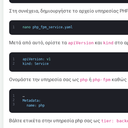
Στη συνέχεια, δημιουργήστε το αρχείο υπηρεσίας P
1
nano 
php_fpm_service
.
yaml
Μετά από αυτό, ορίστε τα
και
στο α
apiVersion
kind
1
apiVersion
:
v1
2
kind
:
Service
Ονομάστε την υπηρεσία σας ως
ή
καθώς 
php
php-fpm
1
…
2
Metadata
:
3
name
:
php
Βάλτε ετικέτα στην υπηρεσία php σας ως
tier: back