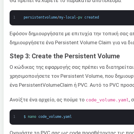
Θα πρέπει να λάβετε το παρακάτω αποτέλεσμα:
1
persistentvolume
/
my
-
local
-
pv 
created
Εφόσον δημιουργήσατε με επιτυχία την τοπική σας α
δημιουργήσετε ένα Persistent Volume Claim για να δ
Step 3: Create the Persistent Volume
Ο κώδικας της εφαρμογής σας πρέπει να διατηρείται 
χρησιμοποιήσετε τον Persistent Volume, που δημιο
ένα PersistentVolumeClaim ή PVC. Αυτό το PVC προσ
Ανοίξτε ένα αρχείο, ας πούμε το
, 
code_volume.yaml
1
$
nano 
code_volume
.
yaml
Ονομάστε το PVC σας ως code προσθέτοντας τις παρ