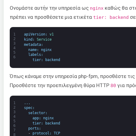
Ονομάστε αυτήν την υπηρεσία ως
καθώς θα στο
nginx
πρέπει να προσθέσετε μια ετικέτα
σε
tier: backend
1
apiVersion
:
v1
2
kind
:
Service
3
metadata
:
4
name
:
nginx
5
labels
:
6
tier
:
backend
Όπως κάναμε στην υπηρεσία php-fpm, προσθέστε τις
Προσθέστε την προεπιλεγμένη θύρα HTTP
για πρό
80
1
.
.
.
2
spec
:
3
selector
:
4
app
:
nginx
5
tier
:
backend
6
ports
:
7
-
protocol
:
TCP
8