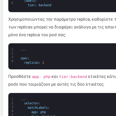
labels
:
6
tier
:
backend
Χρησιμοποιώντας την παράμετρο replica, καθορίστε 
των replicas μπορεί να διαφέρει ανάλογα με τις απα
μόνο ένα replica του pod σας:
1
.
.
.
2
3
spec
:
4
replicas
:
1
Προσθέστε
και
ετικέτες κάτω
app: php
tier:backend
pods που ταιριάζουν με αυτές τις δύο ετικέτες:
1
.
.
.
2
selector
:
3
matchLabels
:
4
app
:
php
5