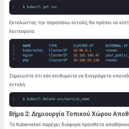
1
$
kubectl 
get 
svc
Εκτελώντας την παραπάνω εντολή, θα πρέπει να είστε
λειτουργία:
1
NAME
TYPE
CLUSTER
-
IP
EXTERNAL
-
IP
2
kubernetes
ClusterIP
10.96.0.1
<
none
>
3
nginx
ClusterIP
10.102.160.47
your_public
4
php
ClusterIP
10.100.59.238
<
none
>
Σημειώστε ότι εάν επιθυμείτε να διαγράψετε οποιαδ
εντολή:
1
$
kubectl 
delete 
svc
/
service_name
Βήμα 2: Δημιουργία Τοπικού Χώρου Αποθ
Το Kubernetes παρέχει διάφορα πρόσθετα αποθήκευση