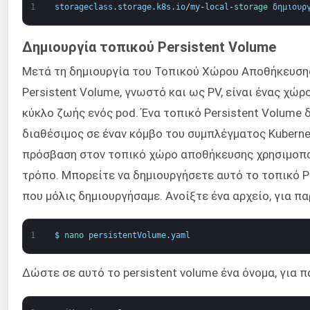
1
storageclass
.
storage
.
k8s
.
io
/
my
-
local
-
storage 
δημιουρ
Δημιουργία τοπικού Persistent Volume
Μετά τη δημιουργία του Τοπικού Χώρου Αποθήκευσης (
Persistent Volume, γνωστό και ως PV, είναι ένας χώ
κύκλο ζωής ενός pod. Ένα τοπικό Persistent Volume 
διαθέσιμος σε έναν κόμβο του συμπλέγματος Kubernet
πρόσβαση στον τοπικό χώρο αποθήκευσης χρησιμοποι
τρόπο. Μπορείτε να δημιουργήσετε αυτό το τοπικό P
που μόλις δημιουργήσαμε. Ανοίξτε ένα αρχείο, για π
1
$
nano 
persistentVolume
.
yaml
Δώστε σε αυτό το persistent volume ένα όνομα, για 