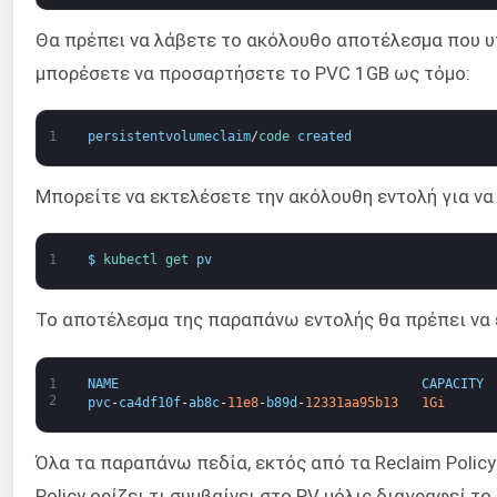
Θα πρέπει να λάβετε το ακόλουθο αποτέλεσμα που υπο
μπορέσετε να προσαρτήσετε το PVC 1GB ως τόμο:
1
persistentvolumeclaim
/
code 
created
Μπορείτε να εκτελέσετε την ακόλουθη εντολή για να
1
$
kubectl 
get 
pv
Το αποτέλεσμα της παραπάνω εντολής θα πρέπει να ε
1
NAME
CAPACITY
2
pvc
-
ca4df10f
-
ab8c
-
11e8
-
b89d
-
12331aa95b13
1Gi
Όλα τα παραπάνω πεδία, εκτός από τα Reclaim Policy
Policy ορίζει τι συμβαίνει στο PV μόλις διαγραφεί τ