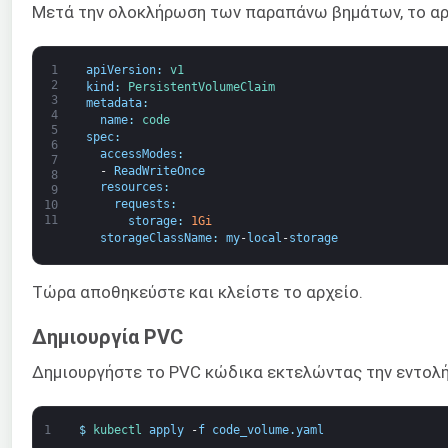
Μετά την ολοκλήρωση των παραπάνω βημάτων, το α
1
apiVersion
:
v1
2
kind
:
PersistentVolumeClaim
3
metadata
:
4
name
:
code
5
spec
:
6
accessModes
:
7
-
ReadWriteOnce
8
resources
:
9
requests
:
10
11
storage
:
1Gi
storageClassName
:
my
-
local
-
storage
Τώρα αποθηκεύστε και κλείστε το αρχείο.
Δημιουργία PVC
Δημιουργήστε το PVC κώδικα εκτελώντας την εντολή k
1
$
kubectl 
apply
-
f
code_volume
.
yaml