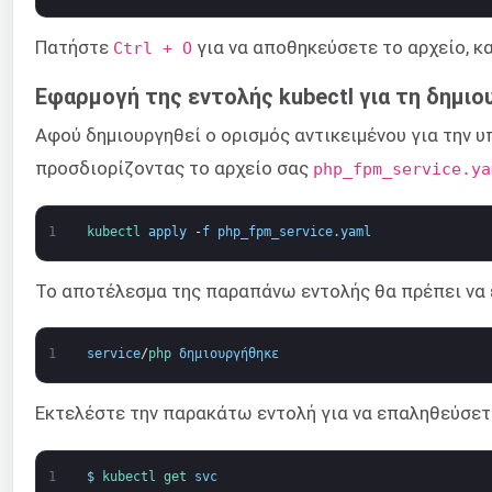
Πατήστε
για να αποθηκεύσετε το αρχείο, κ
Ctrl + O
Εφαρμογή της εντολής kubectl για τη δημιο
Αφού δημιουργηθεί ο ορισμός αντικειμένου για την υ
προσδιορίζοντας το αρχείο σας
php_fpm_service.ya
1
kubectl 
apply
-
f
php_fpm_service
.
yaml
Το αποτέλεσμα της παραπάνω εντολής θα πρέπει να ε
1
service
/
php 
δημιουργήθηκε
Εκτελέστε την παρακάτω εντολή για να επαληθεύσετε
1
$
kubectl 
get 
svc