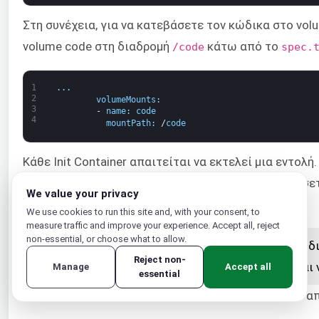
Στη συνέχεια, για να κατεβάσετε τον κώδικα στο vol
volume code στη διαδρομή
κάτω από το
/code
spec.
1
.
.
.
2
volumeMounts
:
3
-
name
:
code
4
mountPath
:
/
code
Κάθε Init Container απαιτείται να εκτελεί μια εντολή
το
Github
στον κατάλογο
. Μπορείτε να περάσε
/code
We value your privacy
να ονομάσετε αυτό το αρχείο
.
index.php
We use cookies to run this site and, with your consent, to
measure traffic and improve your experience. Accept all, reject
non-essential, or choose what to allow.
Σημείωση:
Βεβαιωθείτε ότι εμπιστεύεστε τον κώδικ
Reject non-
Μπορείτε να επιθεωρήσετε τον πηγαίο κώδικα και ν
Manage
Accept all
essential
Επιπλέον, προσθέστε τις παρακάτω γραμμές κάτω από 