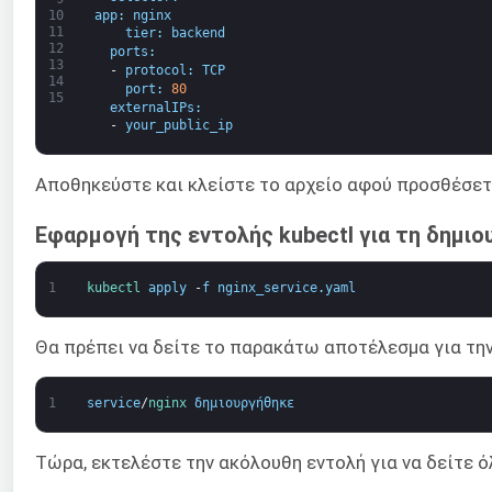
app
:
nginx
10
11
tier
:
backend
12
ports
:
13
-
protocol
:
TCP
14
port
:
80
15
externalIPs
:
-
your_public_ip
Αποθηκεύστε και κλείστε το αρχείο αφού προσθέσετ
Εφαρμογή της εντολής kubectl για τη δημιο
1
kubectl 
apply
-
f
nginx_service
.
yaml
Θα πρέπει να δείτε το παρακάτω αποτέλεσμα για τη
1
service
/
nginx 
δημιουργήθηκε
Τώρα, εκτελέστε την ακόλουθη εντολή για να δείτε ό