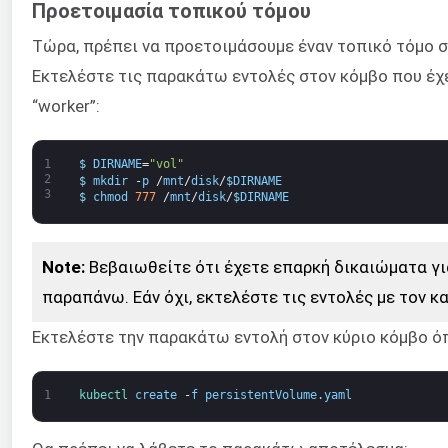
Προετοιμασία τοπικού τόμου
Τώρα, πρέπει να προετοιμάσουμε έναν τοπικό τόμο 
Εκτελέστε τις παρακάτω εντολές στον κόμβο που έχετ
“worker”:
1
$
DIRNAME
=
"vol"
2
$
mkdir
-
p
/
mnt
/
disk
/
$
DIRNAME
3
$
chmod
777
/
mnt
/
disk
/
$
DIRNAME
Note:
Βεβαιωθείτε ότι έχετε επαρκή δικαιώματα γι
παραπάνω. Εάν όχι, εκτελέστε τις εντολές με τον κ
Εκτελέστε την παρακάτω εντολή στον κύριο κόμβο ό
1
kubectl 
create
-
f
persistentVolume
.
yaml