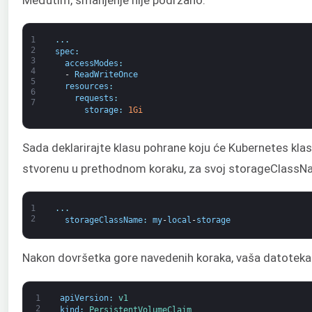
1
.
.
.
2
spec
:
3
accessModes
:
4
-
ReadWriteOnce
5
resources
:
6
requests
:
7
storage
:
1Gi
Sada deklarirajte klasu pohrane koju će Kubernetes klas
stvorenu u prethodnom koraku, za svoj storageClassN
1
.
.
.
2
storageClassName
:
my
-
local
-
storage
Nakon dovršetka gore navedenih koraka, vaša datotek
1
apiVersion
:
v1
2
kind
:
PersistentVolumeClaim