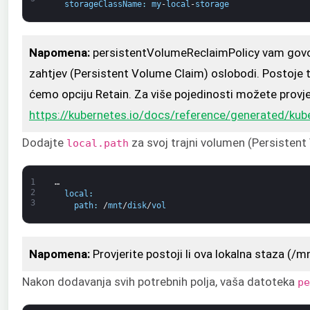
storageClassName
:
my
-
local
-
storage
Napomena:
persistentVolumeReclaimPolicy vam govor
zahtjev (Persistent Volume Claim) oslobodi. Postoje tr
ćemo opciju Retain. Za više pojedinosti možete provje
https://kubernetes.io/docs/reference/generated/kub
Dodajte
za svoj trajni volumen (Persistent
local.path
1
…
2
local
:
3
path
:
/
mnt
/
disk
/
vol
Napomena:
Provjerite postoji li ova lokalna staza (/
Nakon dodavanja svih potrebnih polja, vaša datoteka
pe