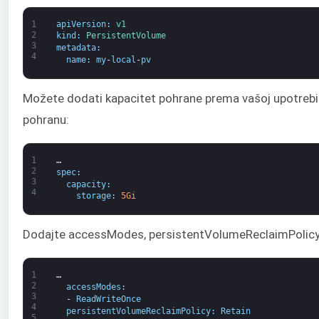
1
apiVersion
:
v1
2
kind
:
PersistentVolume
3
metadata
:
4
name
:
my
-
local
-
pv
Možete dodati kapacitet pohrane prema vašoj upotrebi 
pohranu:
1
…
2
spec
:
3
capacity
:
4
storage
:
5Gi
Dodajte accessModes, persistentVolumeReclaimPolicy i
1
…
2
accessModes
:
3
-
ReadWriteOnce
4
persistentVolumeReclaimPolicy
:
Retain
5