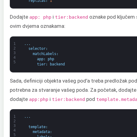
replicas
:
1
Dodajte
i
oznake pod ključem s
app: php
tier:backend
ovim dvjema oznakama:
1
.
.
.
2
selector
:
3
matchLabels
:
4
app
:
php
5
tier
:
backend
Sada, definiciji objekta vašeg pod’a treba predložak po
potrebna za stvaranje vašeg poda. Za početak, dodajt
dodajte
i
pod
app:php
tier:backend
template.metad
1
.
.
.
2
3
template
:
4
metadata
:
5