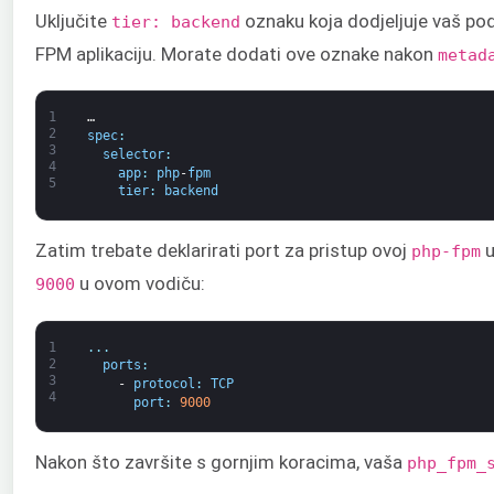
Uključite
oznaku koja dodjeljuje vaš po
tier: backend
FPM aplikaciju. Morate dodati ove oznake nakon
metad
1
…
2
spec
:
3
selector
:
4
app
:
php
-
fpm
5
tier
:
backend
Zatim trebate deklarirati port za pristup ovoj
u
php-fpm
u ovom vodiču:
9000
1
.
.
.
2
ports
:
3
-
protocol
:
TCP
4
port
:
9000
Nakon što završite s gornjim koracima, vaša
php_fpm_