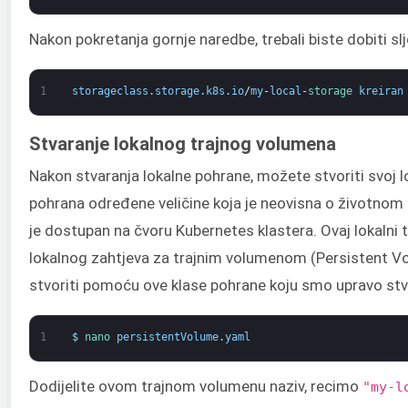
Nakon pokretanja gornje naredbe, trebali biste dobiti slj
1
storageclass
.
storage
.
k8s
.
io
/
my
-
local
-
storage 
kreiran
Stvaranje lokalnog trajnog volumena
Nakon stvaranja lokalne pohrane, možete stvoriti svoj lo
pohrana određene veličine koja je neovisna o životnom cik
je dostupan na čvoru Kubernetes klastera. Ovaj lokalni
lokalnog zahtjeva za trajnim volumenom (Persistent Vol
stvoriti pomoću ove klase pohrane koju smo upravo stvo
1
$
nano 
persistentVolume
.
yaml
Dodijelite ovom trajnom volumenu naziv, recimo
"my-l