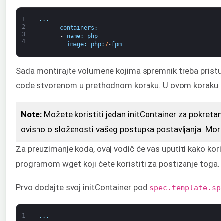
1
.
.
.
2
containers
:
3
-
name
:
php
4
image
:
php
:
7
-
fpm
Sada montirajte volumene kojima spremnik treba pristu
code stvorenom u prethodnom koraku. U ovom koraku tak
Note:
Možete koristiti jedan initContainer za pokretanj
ovisno o složenosti vašeg postupka postavljanja. Mora
Za preuzimanje koda, ovaj vodič će vas uputiti kako kor
programom wget koji ćete koristiti za postizanje toga.
Prvo dodajte svoj initContainer pod
spec.template.sp
1
.
.
.