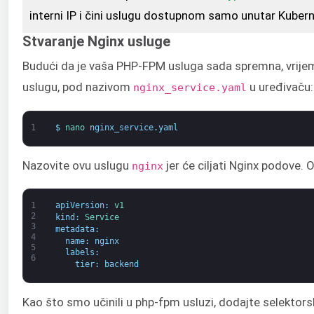
interni IP i čini uslugu dostupnom samo unutar Kubern
Stvaranje Nginx usluge
Budući da je vaša PHP-FPM usluga sada spremna, vrijeme
uslugu, pod nazivom
u uređivaču:
nginx_service.yaml
1
$
nano 
nginx_service
.
yaml
Nazovite ovu uslugu
jer će ciljati Nginx podove.
nginx
1
apiVersion
:
v1
2
kind
:
Service
3
metadata
:
4
name
:
nginx
5
labels
:
6
tier
:
backend
Kao što smo učinili u php-fpm usluzi, dodajte selektor