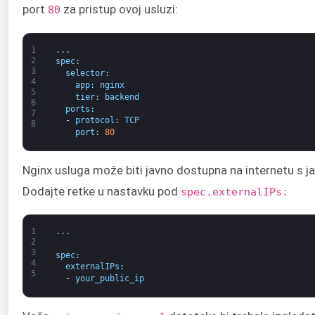
port
za pristup ovoj usluzi:
80
1
.
.
.
2
spec
:
3
selector
:
4
app
:
nginx
5
tier
:
backend
6
ports
:
7
-
protocol
:
TCP
8
port
:
80
Nginx usluga može biti javno dostupna na internetu s 
Dodajte retke u nastavku pod
spec.externalIPs:
1
.
.
.
2
3
spec
:
4
externalIPs
:
5
-
your_public_ip