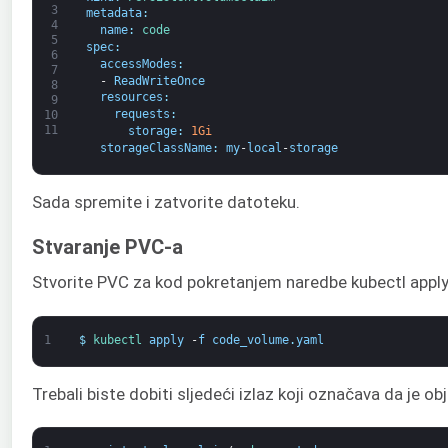
3
metadata
:
4
name
:
code
5
spec
:
6
accessModes
:
7
-
ReadWriteOnce
8
resources
:
9
requests
:
10
11
storage
:
1Gi
storageClassName
:
my
-
local
-
storage
Sada spremite i zatvorite datoteku.
Stvaranje PVC-a
Stvorite PVC za kod pokretanjem naredbe kubectl apply
1
$
kubectl 
apply
-
f
code_volume
.
yaml
Trebali biste dobiti sljedeći izlaz koji označava da je