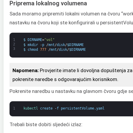
Priprema lokalnog volumena
Sada moramo pripremiti lokalni volumen na čvoru “wor
nastavku na čvoru koji ste konfigurirali u persistentVol
1
$
DIRNAME
=
"vol"
2
$
mkdir
-
p
/
mnt
/
disk
/
$
DIRNAME
3
$
chmod
777
/
mnt
/
disk
/
$
DIRNAME
Napomena:
Provjerite imate li dovoljna dopuštenja z
pokrenite naredbe s odgovarajućim korisnikom.
Pokrenite naredbu u nastavku na glavnom čvoru gdje s
1
kubectl 
create
-
f
persistentVolume
.
yaml
Trebali biste dobiti sljedeći izlaz: