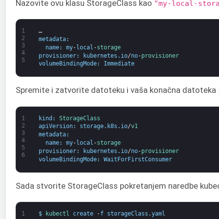
Nazovite ovu klasu StorageClass kao
"my-local-stor
1
…
2
metadata
:
3
name
:
my
-
local
-
storage
4
provisioner
:
kubernetes
.
io
/
no
-
provisioner
5
volumeBindingMode
:
Immediate
Spremite i zatvorite datoteku i vaša konačna datoteka
1
kind
:
StorageClass
2
apiVersion
:
storage
.
k8s
.
io
/
v1
3
metadata
:
4
name
:
my
-
local
-
storage
5
provisioner
:
kubernetes
.
io
/
no
-
provisioner
6
volumeBindingMode
:
WaitForFirstConsumer
Sada stvorite StorageClass pokretanjem naredbe kubect
1
$
kubectl 
create
-
f
storageClass
.
yaml