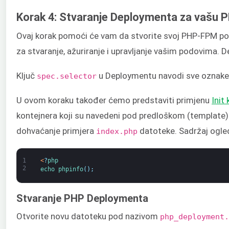
Korak 4: Stvaranje Deploymenta za vašu P
Ovaj korak pomoći će vam da stvorite svoj PHP-FPM 
za stvaranje, ažuriranje i upravljanje vašim podovima.
Ključ
u Deploymentu navodi sve oznake p
spec.selector
U ovom koraku također ćemo predstaviti primjenu
Init
kontejnera koji su navedeni pod predloškom (template) p
dohvaćanje primjera
datoteke. Sadržaj ogle
index.php
1
<
?
php
2
echo 
phpinfo
(
)
;
Stvaranje PHP Deploymenta
Otvorite novu datoteku pod nazivom
php_deployment.