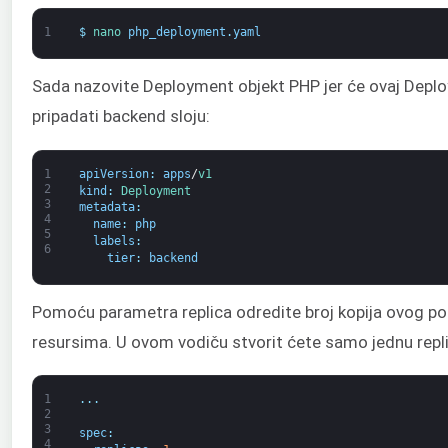
1
$
nano 
php_deployment
.
yaml
Sada nazovite Deployment objekt PHP jer će ovaj Dep
pripadati backend sloju:
1
apiVersion
:
apps
/
v1
2
kind
:
Deployment
3
metadata
:
4
name
:
php
5
labels
:
6
tier
:
backend
Pomoću parametra replica odredite broj kopija ovog poda
resursima. U ovom vodiču stvorit ćete samo jednu repl
1
.
.
.
2
3
spec
:
4