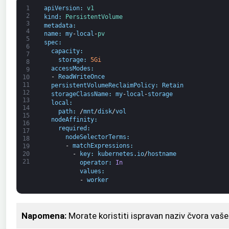
1
apiVersion
:
v1
2
kind
:
PersistentVolume
3
metadata
:
4
name
:
my
-
local
-
pv
5
spec
:
6
capacity
:
7
storage
:
5Gi
8
accessModes
:
9
-
ReadWriteOnce
10
11
persistentVolumeReclaimPolicy
:
Retain
12
storageClassName
:
my
-
local
-
storage
13
local
:
14
path
:
/
mnt
/
disk
/
vol
15
nodeAffinity
:
16
required
:
17
nodeSelectorTerms
:
18
 -
matchExpressions
:
19
20
-
key
:
kubernetes
.
io
/
hostname
21
operator
:
In
values
:
-
worker
Napomena:
Morate koristiti ispravan naziv čvora vaše