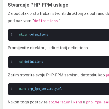
Stvaranje PHP-FPM usluge
Za početak biste trebali stvoriti direktorij za pohranu de
pod nazivom “
:”
definitions
1
mkdir 
definitions
Promijenite direktorij u direktorij definitions:
1
cd 
definitions
Zatim stvorite svoju PHP-FPM servisnu datoteku kao
p
1
nano 
php_fpm_service
.
yaml
Nakon toga postavite
i
u
apiVersion
kind
php_fpm_se