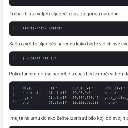
Trebali biste vidjeti sljedeći izlaz za gornju naredbu:
1
servis
/
nginx 
kreiran
Sada izvršite sljedeću naredbu kako biste vidjeli sve sv
1
$
kubectl 
get 
svc
Pokretanjem gornje naredbe trebali biste moći vidjeti da 
1
NAZIV
TIP
KLASTER
-
IP
VANJSKI
-
IP
2
kubernetes
ClusterIP
10.96.0.1
<
none
>
3
nginx
ClusterIP
10.102.160.47
your_public
4
php
ClusterIP
10.100.59.238
<
none
>
Imajte na umu da ako želite izbrisati bilo koji od svojih