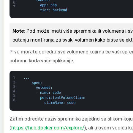
labels
:
6
app
:
php
7
tier
:
backend
Note:
Pod može imati više spremnika ili volumena i sva
putanju montiranja za svaki volumen kako biste selekt
Prvo morate odrediti sve volumene kojima će vaši sprem
pohranu koda vaše aplikacije:
1
.
.
.
2
spec
:
3
volumes
:
4
-
name
:
code
5
persistentVolumeClaim
:
6
claimName
:
code
Zatim odredite naziv spremnika zajedno sa slikom koju 
(
https://hub.docker.com/explore/
), ali u ovom vodiču 