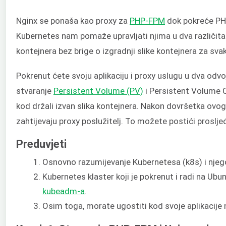
Nginx se ponaša kao proxy za
PHP-FPM
dok pokreće PHP
Kubernetes nam pomaže upravljati njima u dva različit
kontejnera bez brige o izgradnji slike kontejnera za sv
Pokrenut ćete svoju aplikaciju i proxy uslugu u dva odvo
stvaranje
Persistent Volume (PV)
i Persistent Volume C
kod držali izvan slika kontejnera. Nakon dovršetka ovog 
zahtijevaju proxy poslužitelj. To možete postići proslje
Preduvjeti
Osnovno razumijevanje Kubernetesa (k8s) i njego
Kubernetes klaster koji je pokrenut i radi na Ubun
kubeadm-a
.
Osim toga, morate ugostiti kod svoje aplikacije 