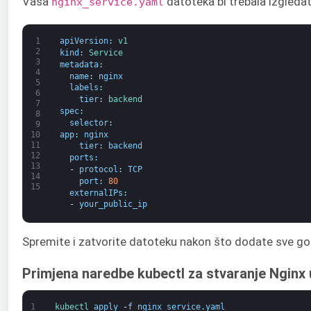
Vaša
datoteka bi trebala izgleda
nginx_service.yaml
1
apiVersion
:
v1
2
kind
:
Service
3
metadata
:
4
name
:
nginx
5
labels
:
6
tier
:
backend
7
spec
:
8
selector
:
9
app
:
nginx
10
11
tier
:
backend
12
ports
:
13
-
protocol
:
TCP
14
port
:
80
15
externalIPs
:
-
your_public_ip
Spremite i zatvorite datoteku nakon što dodate sve g
Primjena naredbe kubectl za stvaranje Nginx
1
kubectl 
apply
-
f
nginx_service
.
yaml