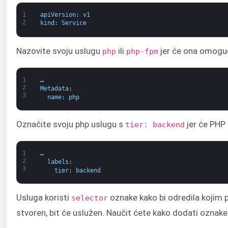
1
apiVersion
:
v1
2
kind
:
Service
Nazovite svoju uslugu
ili
jer će ona omogući
php
php-fpm
1
…
2
Metadata
:
3
name
:
php
Označite svoju php uslugu s
jer će PHP 
tier: backend
1
…
2
labels
:
3
tier
:
backend
Usluga koristi
oznake kako bi odredila kojim 
selector
stvoren, bit će uslužen. Naučit ćete kako dodati oznak