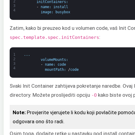
2
initContainers
:
3
-
name
:
install
4
image
:
busybox
Zatim, kako bi preuzeo kod u volumen code, vaš Init Co
:
spec.template.spec.initContainers
1
.
.
.
2
volumeMounts
:
3
-
name
:
code
4
mountPath
:
/
code
Svaki Init Container zahtijeva pokretanje naredbe. Ovaj
directory. Možete proslijediti opciju
kako biste ovoj 
-O
Note:
Provjerite vjerujete li kodu koji povlačite pomoć
odgovara ono što radi.
Osim toga, dodajte retke u nastavku pod install contai