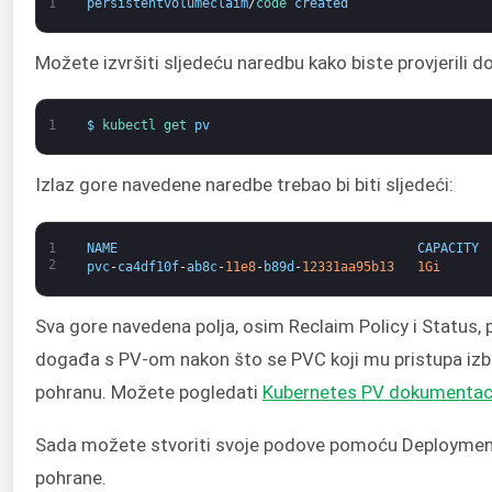
1
persistentvolumeclaim
/
code 
created
Možete izvršiti sljedeću naredbu kako biste provjerili d
1
$
kubectl 
get 
pv
Izlaz gore navedene naredbe trebao bi biti sljedeći:
1
NAME
CAPACITY
2
pvc
-
ca4df10f
-
ab8c
-
11e8
-
b89d
-
12331aa95b13
1Gi
Sva gore navedena polja, osim Reclaim Policy i Status, 
događa s PV-om nakon što se PVC koji mu pristupa izbriš
pohranu. Možete pogledati
Kubernetes PV dokumentac
Sada možete stvoriti svoje podove pomoću Deploymenta 
pohrane.