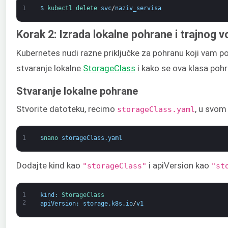
1
$
kubectl 
delete 
svc
/
naziv_servisa
Korak 2: Izrada lokalne pohrane i trajnog 
Kubernetes nudi razne priključke za pohranu koji vam po
stvaranje lokalne
StorageClass
i kako se ova klasa pohr
Stvaranje lokalne pohrane
Stvorite datoteku, recimo
, u svom
storageClass.yaml
1
$
nano 
storageClass
.
yaml
Dodajte kind kao
i apiVersion kao
"storageClass"
"st
1
kind
:
StorageClass
2
apiVersion
:
storage
.
k8s
.
io
/
v1