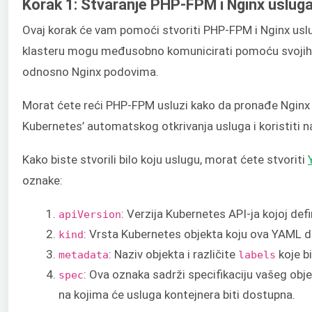
Korak 1: Stvaranje PHP-FPM i Nginx uslug
Ovaj korak će vam pomoći stvoriti PHP-FPM i Nginx uslu
klasteru mogu međusobno komunicirati pomoću svojih n
odnosno Nginx podovima.
Morat ćete reći PHP-FPM usluzi kako da pronađe Nginx p
Kubernetes’ automatskog otkrivanja usluga i koristiti n
Kako biste stvorili bilo koju uslugu, morat ćete stvoriti
oznake:
: Verzija Kubernetes API-ja kojoj defi
apiVersion
: Vrsta Kubernetes objekta koju ova YAML d
kind
: Naziv objekta i različite
koje b
metadata
labels
: Ova oznaka sadrži specifikaciju vašeg objekt
spec
na kojima će usluga kontejnera biti dostupna.