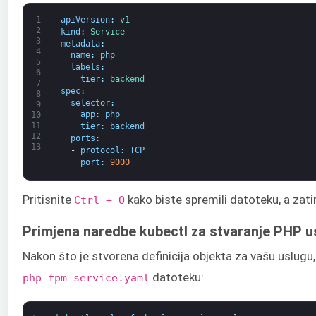
1
apiVersion
:
v1
2
kind
:
Service
3
metadata
:
4
name
:
php
5
labels
:
6
tier
:
backend
7
spec
:
8
selector
:
9
app
:
php
10
11
tier
:
backend
12
ports
:
13
-
protocol
:
TCP
port
:
9000
Pritisnite
kako biste spremili datoteku, a zati
Ctrl + O
Primjena naredbe kubectl za stvaranje PHP u
Nakon što je stvorena definicija objekta za vašu uslugu
datoteku:
php_fpm_service.yaml