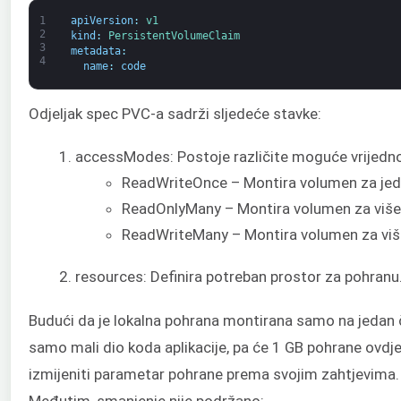
1
apiVersion
:
v1
2
kind
:
PersistentVolumeClaim
3
metadata
:
4
name
:
code
Odjeljak spec PVC-a sadrži sljedeće stavke:
accessModes: Postoje različite moguće vrijednost
ReadWriteOnce – Montira volumen za jedan
ReadOnlyMany – Montira volumen za više
ReadWriteMany – Montira volumen za više 
resources: Definira potreban prostor za pohranu
Budući da je lokalna pohrana montirana samo na jedan
samo mali dio koda aplikacije, pa će 1 GB pohrane ovdje 
izmijeniti parametar pohrane prema svojim zahtjevima.
Međutim, smanjenje nije podržano: