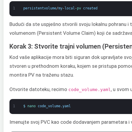
1
persistentvolume
/
my
-
local
-
pv 
created
Budući da ste uspješno stvorili svoju lokalnu pohranu i 
volumenom (Persistent Volume Claim) koji će sadržavati
Korak 3: Stvorite trajni volumen (Persist
Kod vaše aplikacije mora biti siguran dok upravljate svo
stvoren u prethodnom koraku, kojem se pristupa pomoć
montira PV na traženu stazu.
Otvorite datoteku, recimo
, u svom 
code_volume.yaml
1
$
nano 
code_volume
.
yaml
Imenujte svoj PVC kao code dodavanjem parametara i vr