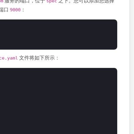
服务的端口，位于
之下。您可以添加您选择
pm
spec
端口
：
9000
文件将如下所示：
ce.yaml