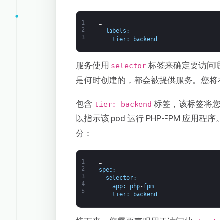
1
…
2
labels
:
3
tier
:
backend
服务使用
标签来确定要访问哪些
selector
是何时创建的，都会被提供服务。您将在
包含
标签，该标签将您的
tier: backend
以指示该 pod 运行 PHP-FPM 
分：
1
…
2
spec
:
3
selector
:
4
app
:
php
-
fpm
5
tier
:
backend