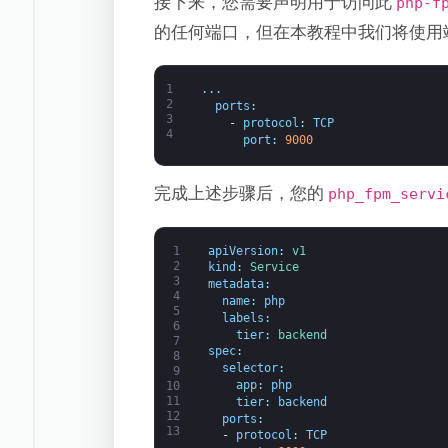
接下来，您需要声明用于访问此
php-f
的任何端口，但在本教程中我们将使用
1
.
.
.
2
ports
:
3
-
protocol
:
TCP
4
port
:
9000
完成上述步骤后，您的
php_fpm_servi
1
apiVersion
:
v1
2
kind
:
Service
3
metadata
:
4
name
:
php
5
labels
:
6
tier
:
backend
7
spec
:
8
selector
:
9
app
:
php
10
11
tier
:
backend
12
ports
:
13
-
protocol
:
TCP