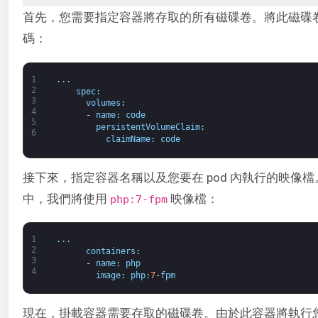
首先，您需要指定容器將存取的所有磁碟卷。將此磁碟卷命名
碼：
1
.
.
.
2
spec
:
3
volumes
:
4
-
name
:
code
5
persistentVolumeClaim
:
6
claimName
:
code
接下來，指定容器名稱以及您要在 pod 內執行的映像檔。Dock
中，我們將使用
映像檔：
php:7-fpm
1
.
.
.
2
containers
:
3
-
name
:
php
4
image
:
php
:
7
-
fpm
現在，掛載容器需要存取的磁碟卷。由於此容器將執行您的