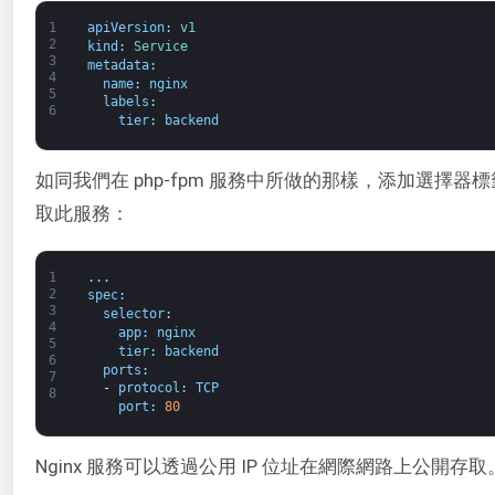
1
apiVersion
:
v1
2
kind
:
Service
3
metadata
:
4
name
:
nginx
5
labels
:
6
tier
:
backend
如同我們在 php-fpm 服務中所做的那樣，添加選擇器
取此服務：
1
.
.
.
2
spec
:
3
selector
:
4
app
:
nginx
5
tier
:
backend
6
ports
:
7
-
protocol
:
TCP
8
port
:
80
Nginx 服務可以透過公用 IP 位址在網際網路上公開存