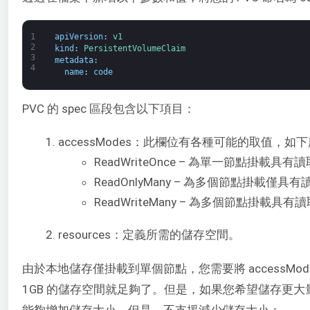
1
apiVersion
:
v1
2
kind
:
PersistentVolumeClaim
3
metadata
:
4
name
:
code
PVC 的 spec 區段包含以下項目：
accessModes：此欄位有各種可能的取值，如
ReadWriteOnce – 為單一節點掛載
ReadOnlyMany – 為多個節點掛載僅
ReadWriteMany – 為多個節點掛載
resources：定義所需的儲存空間。
由於本地儲存僅掛載到單個節點，您需要將 accessMod
1GB 的儲存空間就足夠了。但是，如果您希望儲存更大量
能夠增加儲存大小。但是，不支援減少儲存大小：