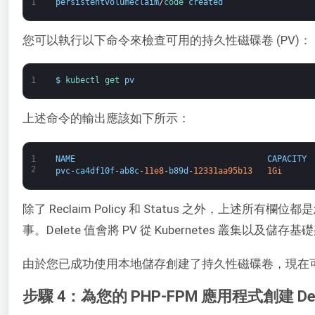
1
persistentvolumeclaim
/
code 
created
您可以執行以下命令來檢查可用的持久性磁碟卷 (PV)：
1
$
kubectl 
get 
pv
上述命令的輸出應該如下所示：
1
NAME
CAPACITY
2
pvc
-
ca4df10f
-
ab8c
-
11e8
-
b89d
-
12331aa95b13
1Gi
除了 Reclaim Policy 和 Status 之外，上述所有欄
事。Delete 值會將 PV 從 Kubernetes 叢集以及
由於您已成功使用本地儲存創建了持久性磁碟卷，現在可以使用 
步驟 4：為您的 PHP-FPM 應用程式創建 Dep