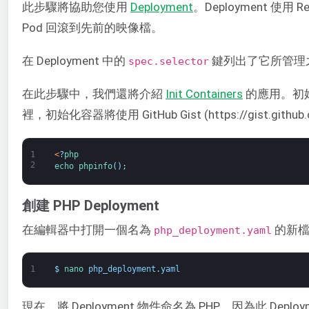
此步驟將協助您使用
Deployment
。Deployment 使
Pod 回滾到先前的映像檔。
在 Deployment 中的
鍵列出了它所管理之 
spec.selector
在此步驟中，我們還將介紹
Init Containers
的應用。初始化
裡，初始化容器將使用 GitHub Gist (https://gist.gith
1
<
?
php
2
echo 
phpinfo
(
)
;
創建 PHP Deployment
在編輯器中打開一個名為
的新檔案
php_deployment.yaml
1
$
nano 
php_deployment
.
yaml
現在，將 Deployment 物件命名為 PHP，因為此 Deplo