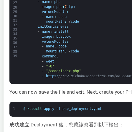
-
name
:
php
27
image
:
php
:
7
-
fpm
28
volumeMounts
:
29
30
-
name
:
code
31
mountPath
:
/
code
32
initContainers
:
33
-
name
:
install
34
image
:
busybox
35
volumeMounts
:
36
-
name
:
code
37
mountPath
:
/
code
38
39
command
:
-
wget
-
"-O"
-
"/code/index.php"
-
https
:
//raw.githubusercontent.com/do-comm
You can now save the file and exit. Next, create your
1
$
kubectl 
apply
-
f
php_deployment
.
yaml
成功建立 Deployment 後，您應該會看到以下輸出：