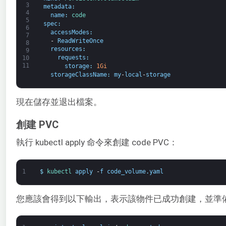
3
metadata
:
4
name
:
code
5
spec
:
6
accessModes
:
7
-
ReadWriteOnce
8
resources
:
9
requests
:
10
11
storage
:
1Gi
storageClassName
:
my
-
local
-
storage
現在儲存並退出檔案。
創建 PVC
執行 kubectl apply 命令來創建 code PVC：
1
$
kubectl 
apply
-
f
code_volume
.
yaml
您應該會得到以下輸出，表示該物件已成功創建，並準備好將