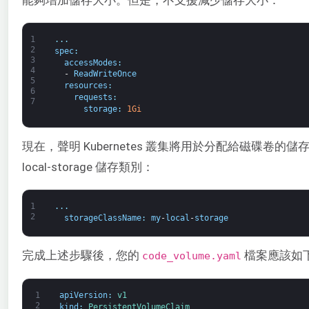
1
.
.
.
2
spec
:
3
accessModes
:
4
-
ReadWriteOnce
5
resources
:
6
requests
:
7
storage
:
1Gi
現在，聲明 Kubernetes 叢集將用於分配給磁碟卷的儲存類別（
local-storage 儲存類別：
1
.
.
.
2
storageClassName
:
my
-
local
-
storage
完成上述步驟後，您的
檔案應該如
code_volume.yaml
1
apiVersion
:
v1
2
kind
:
PersistentVolumeClaim