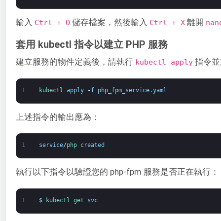
輸入
儲存檔案，然後輸入
離開
Ctrl + O
Ctrl + X
nan
套用 kubectl 指令以建立 PHP 服務
建立服務的物件定義後，請執行
指令並
kubectl apply
1
kubectl 
apply
-
f
php_fpm_service
.
yaml
上述指令的輸出應為：
1
service
/
php 
created
執行以下指令以驗證您的 php-fpm 服務是否正在執行：
1
$
kubectl 
get 
svc