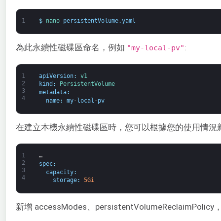
1
$
nano 
persistentVolume
.
yaml
為此永續性磁碟區命名，例如
:
"my-local-pv"
1
apiVersion
:
v1
2
kind
:
PersistentVolume
3
metadata
:
4
name
:
my
-
local
-
pv
在建立本機永續性磁碟區時，您可以根據您的使用情況新增
1
…
2
spec
:
3
capacity
:
4
storage
:
5Gi
新增 accessModes、persistentVolumeReclaimPoli