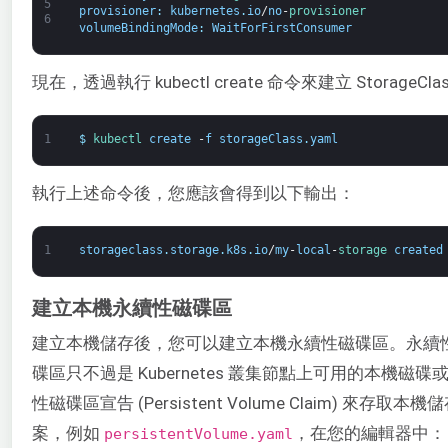
5
provisioner
:
kubernetes
.
io
/
no
-
provisioner
6
volumeBindingMode
:
WaitForFirstConsumer
現在，透過執行 kubectl create 命令來建立 Storage
1
$
kubectl 
create
-
f
storageClass
.
yaml
執行上述命令後，您應該會得到以下輸出：
1
storageclass
.
storage
.
k8s
.
io
/
my
-
local
-
storage 
created
建立本機永續性磁碟區
建立本機儲存後，您可以建立本機永續性磁碟區。永續性磁
碟區只不過是 Kubernetes 叢集節點上可用的本
性磁碟區宣告 (Persistent Volume Clai
案，例如
，在您的編輯器中：
persistentVolume.yaml