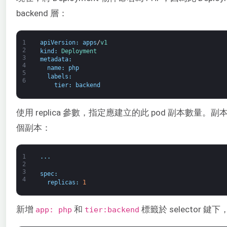
backend 層：
1
apiVersion
:
apps
/
v1
2
kind
:
Deployment
3
metadata
:
4
name
:
php
5
labels
:
6
tier
:
backend
使用 replica 參數，指定應建立的此 pod 副本
個副本：
1
.
.
.
2
3
spec
:
4
replicas
:
1
新增
和
標籤於 selector 鍵
app: php
tier:backend