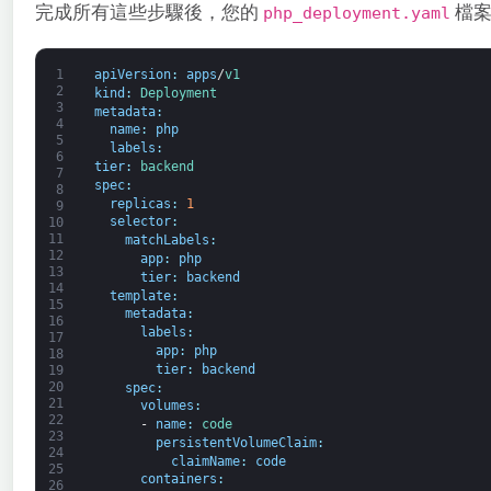
完成所有這些步驟後，您的
檔案
php_deployment.yaml
1
apiVersion
:
apps
/
v1
2
kind
:
Deployment
3
metadata
:
4
name
:
php
5
labels
:
6
tier
:
backend
7
spec
:
8
replicas
:
1
9
selector
:
10
11
matchLabels
:
12
app
:
php
13
tier
:
backend
14
template
:
15
metadata
:
16
labels
:
17
app
:
php
18
tier
:
backend
19
20
spec
:
21
volumes
:
22
-
name
:
code
23
persistentVolumeClaim
:
24
claimName
:
code
25
containers
:
26