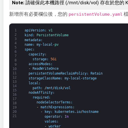
Note:
請確保此本機路徑 (/mnt/disk/vol) 存在於您的 
新增所有必要欄位後，您的
檔
persistentVolume.yaml
1
apiVersion
:
v1
2
kind
:
PersistentVolume
3
metadata
:
4
name
:
my
-
local
-
pv
5
spec
:
6
capacity
:
7
storage
:
5Gi
8
accessModes
:
9
-
ReadWriteOnce
10
11
persistentVolumeReclaimPolicy
:
Retain
12
storageClassName
:
my
-
local
-
storage
13
local
:
14
path
:
/
mnt
/
disk
/
vol
15
nodeAffinity
:
16
required
:
17
nodeSelectorTerms
:
18
 -
matchExpressions
:
19
20
-
key
:
kubernetes
.
io
/
hostname
21
operator
:
In
values
:
-
worker