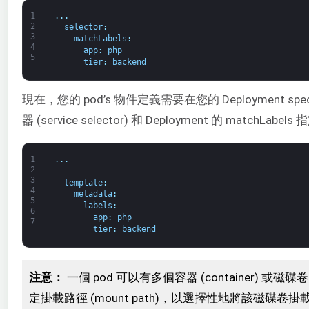
1
.
.
.
2
selector
:
3
matchLabels
:
4
app
:
php
5
tier
:
backend
現在，您的 pod’s 物件定義需要在您的 Deployment 
器 (service selector) 和 Deployment 的 matchL
1
.
.
.
2
3
template
:
4
metadata
:
5
labels
:
6
app
:
php
7
tier
:
backend
注意：
一個 pod 可以有多個容器 (container)
定掛載路徑 (mount path)，以選擇性地將該磁碟卷