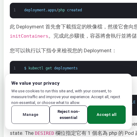
1
deployment
.
apps
/
php 
created
此 Deployment 首先會下載指定的映像檔，然後它會向
。完成此步驟後，容器將會執行並將儲
initContainers
您可以執行以下指令來檢視您的 Deployment：
1
$
kubectl 
get 
deployments
We value your privacy
執行上述指令後，您應該會得到以下輸出：
We use cookies to run this site and, with your consent, to
measure traffic and improve your experience. Accept all, reject
1
NAME
DESIRED
CURRENT
UP
-
TO
-
DATE
AVAILABLE
non-essential, or choose what to allow.
2
php
1
1
1
0
Reject non-
Manage
Accept all
essential
You can understand the current state of the Deployment
state. The
欄位指定它有 1 個名為 php 的 Pod
DESIRED