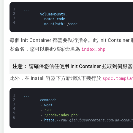
1
.
.
.
2
volumeMounts
:
3
-
name
:
code
4
mountPath
:
/
code
每個 Init Container 都需要執行指令。此 Init Containe
案命名，您可以將此檔案命名為
.
index.php
注意：
請確保您信任使用 Init Container 
此外，在 install 容器下方新增以下幾行於
spec.templa
1
.
.
.
2
command
:
3
-
wget
4
-
"-O"
5
-
"/code/index.php"
6
-
https
:
//raw.githubusercontent.com/do-commu