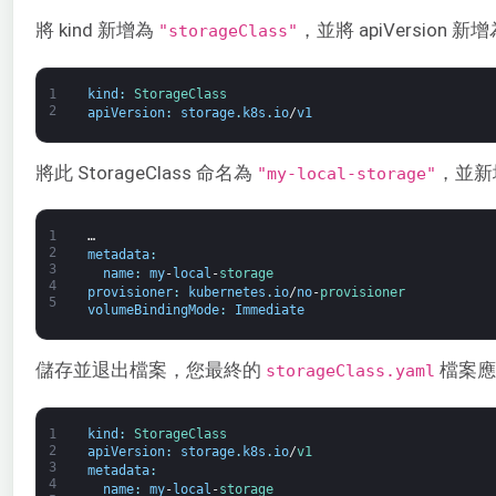
將 kind 新增為
，並將 apiVersion 新
"storageClass"
1
kind
:
StorageClass
2
apiVersion
:
storage
.
k8s
.
io
/
v1
將此 StorageClass 命名為
，並新增 
"my-local-storage"
1
…
2
metadata
:
3
name
:
my
-
local
-
storage
4
provisioner
:
kubernetes
.
io
/
no
-
provisioner
5
volumeBindingMode
:
Immediate
儲存並退出檔案，您最終的
檔案應
storageClass.yaml
1
kind
:
StorageClass
2
apiVersion
:
storage
.
k8s
.
io
/
v1
3
metadata
:
4
name
:
my
-
local
-
storage