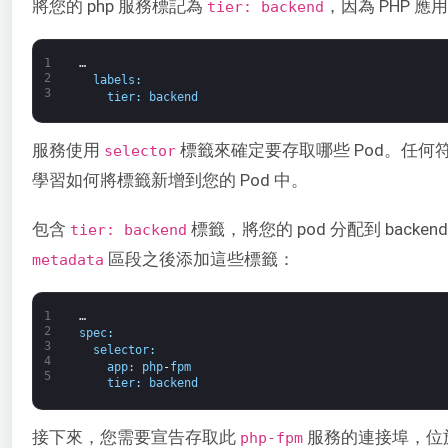
將您的 php 服務標記為
，因為 PHP 
tier: backend
1
…
2
labels
:
3
tier
:
backend
服務使用
標籤來確定要存取哪些 Pod。任何
selector
學習如何將標籤新增到您的 Pod 中。
包含
標籤，將您的 pod 分配到 backe
tier: backend
區段之後添加這些標籤：
metadata
1
…
2
spec
:
3
selector
:
4
app
:
php
-
fpm
5
tier
:
backend
接下來，您需要宣告存取此
服務的連接埠，位
php-fpm