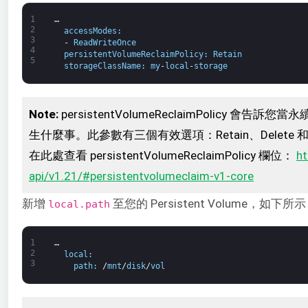
1
…
2
accessModes
:
3
-
ReadWriteOnce
4
persistentVolumeReclaimPolicy
:
Retain
5
storageClassName
:
my
-
local
-
storage
Note:
persistentVolumeReclaimPolicy 會告訴您
生什麼事。此參數有三個有效選項：Retain、Delete 
在此處查看 persistentVolumeReclaimPolicy 欄位：
ht
api/v1.21/#persistentvolumeclaim-v1-core
新增
至您的 Persistent Volume，如下所
local.path
1
…
2
local
:
3
path
:
/
mnt
/
disk
/
vol