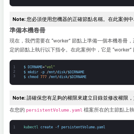
Note:
您必須使用您機器的正確節點名稱。在此案例中為：“w
準備本機卷冊
現在，我們需要在 “worker” 節點上準備一個本機卷冊
定的節點上執行以下指令。在此案例中，它是 “worker”
1
$
DIRNAME
=
"vol"
2
$
mkdir
-
p
/
mnt
/
disk
/
$
DIRNAME
3
$
chmod
777
/
mnt
/
disk
/
$
DIRNAME
Note:
請確保您有足夠的權限來建立目錄並修改權限，
在您的
檔案所在的主節點上
persistentVolume.yaml
1
kubectl 
create
-
f
persistentVolume
.
yaml