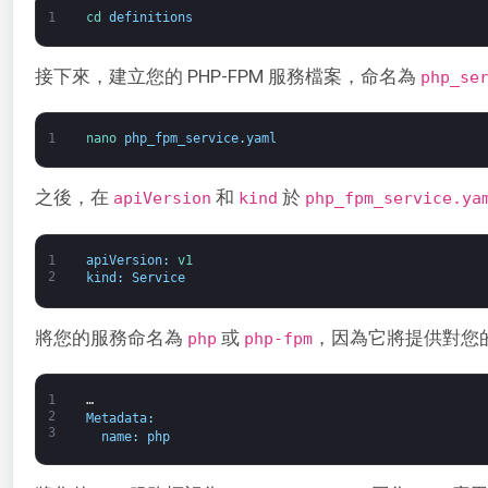
1
cd 
definitions
接下來，建立您的 PHP-FPM 服務檔案，命名為
php_se
1
nano 
php_fpm_service
.
yaml
之後，在
和
於
apiVersion
kind
php_fpm_service.ya
1
apiVersion
:
v1
2
kind
:
Service
將您的服務命名為
或
，因為它將提供對您的 
php
php-fpm
1
…
2
Metadata
:
3
name
:
php