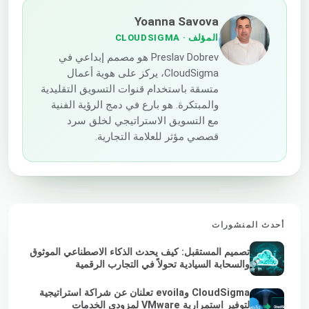
Yoanna Savova
المؤلف
· CLOUDSIGMA
Preslav Dobrev هو مصمم إبداعي في
CloudSigma، يركز على هوية أعمال
متسقة باستخدام قنوات التسويق التقليدية
والمبتكرة. هو بارع في دمج الرؤية الفنية
مع التسويق الاستراتيجي لخلق سرد
قصصي مؤثر للعلامة التجارية.
أحدث المنشورات
تصميم المستقبل: كيف يحدث الذكاء الاصطناعي الموثوق
والسحابة السيادية تحولاً في التجارب الرقمية
CloudSigma وevoila تعلنان عن شراكة استراتيجية
لتوفير استمرارية VMware لمزودي الخدمات