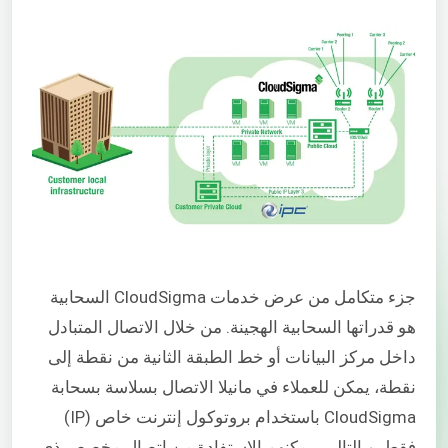
جزء متكامل من عرض خدمات CloudSigma السحابية
هو قدراتها السحابية الهجينة. من خلال الاتصال المتبادل
داخل مركز البيانات أو خط الطبقة الثانية من نقطة إلى
نقطة، يمكن للعملاء في مانيلا الاتصال بسلاسة بسحابة
CloudSigma باستخدام بروتوكول إنترنت خاص (IP)
فقط. وبالتالي، يمكنهم الاستفادة من اتصال مخصص ذي