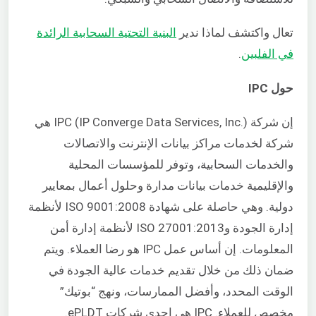
تعال واكتشف لماذا ندير
البنية التحتية السحابية الرائدة
في الفلبين
.
حول IPC
إن شركة IPC (IP Converge Data Services, Inc.) هي
شركة لخدمات مراكز بيانات الإنترنت والاتصالات
والخدمات السحابية، وتوفر للمؤسسات المحلية
والإقليمية خدمات بيانات مدارة وحلول أعمال بمعايير
دولية. وهي حاصلة على شهادة ISO 9001:2008 لأنظمة
إدارة الجودة وISO 27001:2013 لأنظمة إدارة أمن
المعلومات. إن أساس عمل IPC هو رضا العملاء. ويتم
ضمان ذلك من خلال تقديم خدمات عالية الجودة في
الوقت المحدد، وأفضل الممارسات، ونهج “بوتيك”
مخصص للعملاء. IPC هي إحدى شركات ePLDT.