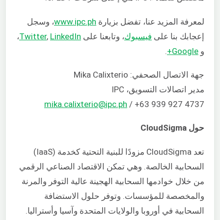
لمعرفة المزيد عنا، تفضل بزيارة
www.ipc.ph
، وسجل
إعجابك بنا على
فيسبوك
، وتابعنا على
LinkedIn
,
Twitter
،
و
Google+
.
جهة الاتصال الصحفي: Mika Calixterio
مدير اتصالات التسويق، IPC
mika.calixterio@ipc.ph
/ +63 939 927 4737
حول CloudSigma
تعد CloudSigma مزودًا للبنية التحتية كخدمة (IaaS)
السحابية الخالصة. وهي تمكن الاقتصاد الصناعي الرقمي
من خلال خوادمها السحابية الهجينة عالية التوفر والمرنة
والمخصصة للمؤسسات. وتوفر حلول الاستضافة
السحابية في أوروبا والولايات المتحدة وآسيا وأستراليا.