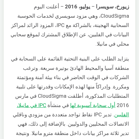
زيورخ، سويسرا
–
يوليو، 2016
– أعلنت اليوم
CloudSigma، وهي مزود سويسري لخدمات الحوسبة
السحابية الهجينة، بالشراكة مع IPC، المزود الرائد لمراكز
البيانات في الفلبين، عن الإطلاق المشترك لموقع سحابي
محلي في مانيلا.
يتزايد الطلب على البنية التحتية القائمة على السحابة في
منطقة آسيا والمحيط الهادئ بوتيرة سريعة. وترغب
الشركات في الوقت الحاضر في بناء بيئة آمنة ومؤتمتة
ومكررة. وإدراكاً منها لهذه الإمكانات وقدرتها على تلبية
المتطلبات المذكورة، أطلقت CloudSigma في مارس
2016
أول سحابة آسيوية لها
في منشأة
IPC في مانيلا،
الفلبين
. تدير IPC نقاط تواجد متعددة من مزودي وناقلي
الاتصالات المحليين والدوليين. بالإضافة إلى ذلك، فهي
تدير ثلاثة مراكز بيانات داخل منطقة مترو مانيلا. ونتيجة