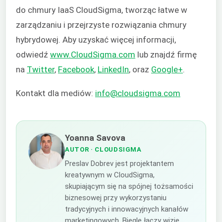
do chmury IaaS CloudSigma, tworząc łatwe w
zarządzaniu i przejrzyste rozwiązania chmury
hybrydowej. Aby uzyskać więcej informacji,
odwiedź
www.CloudSigma.com
lub znajdź firmę
na
Twitter
,
Facebook
,
LinkedIn
, oraz
Google+
.
Kontakt dla mediów:
info@cloudsigma.com
Yoanna Savova
AUTOR
· CLOUDSIGMA
Preslav Dobrev jest projektantem
kreatywnym w CloudSigma,
skupiającym się na spójnej tożsamości
biznesowej przy wykorzystaniu
tradycyjnych i innowacyjnych kanałów
marketingowych. Biegle łączy wizję