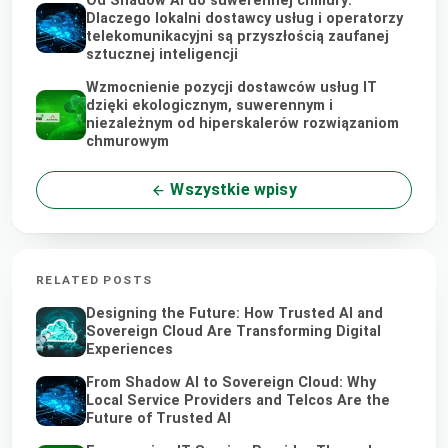
Od Shadow AI do suwerennej chmury:
Dlaczego lokalni dostawcy usług i operatorzy
telekomunikacyjni są przyszłością zaufanej
sztucznej inteligencji
Wzmocnienie pozycji dostawców usług IT
dzięki ekologicznym, suwerennym i
niezależnym od hiperskalerów rozwiązaniom
chmurowym
Wszystkie wpisy
RELATED POSTS
Designing the Future: How Trusted AI and
Sovereign Cloud Are Transforming Digital
Experiences
From Shadow AI to Sovereign Cloud: Why
Local Service Providers and Telcos Are the
Future of Trusted AI