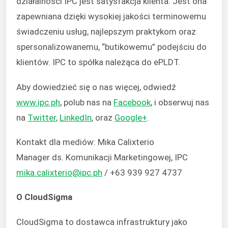
działalności IPC jest satysfakcja klienta. Jest ona
zapewniana dzięki wysokiej jakości terminowemu
świadczeniu usług, najlepszym praktykom oraz
spersonalizowanemu, “butikowemu” podejściu do
klientów. IPC to spółka należąca do ePLDT.
Aby dowiedzieć się o nas więcej, odwiedź
www.ipc.ph
, polub nas na
Facebook
, i obserwuj nas
na
Twitter
,
LinkedIn
, oraz
Google+
.
Kontakt dla mediów: Mika Calixterio
Manager ds. Komunikacji Marketingowej, IPC
mika.calixterio@ipc.ph
/ +63 939 927 4737
O CloudSigma
CloudSigma to dostawca infrastruktury jako