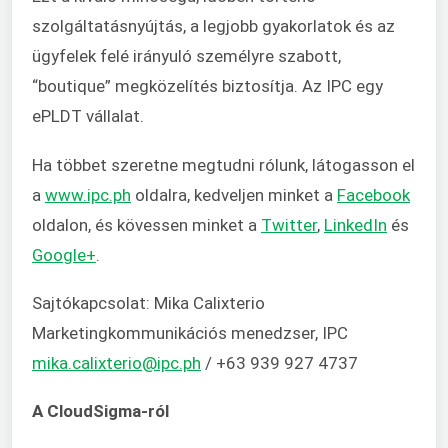
szolgáltatásnyújtás, a legjobb gyakorlatok és az
ügyfelek felé irányuló személyre szabott,
“boutique” megközelítés biztosítja. Az IPC egy
ePLDT vállalat.
Ha többet szeretne megtudni rólunk, látogasson el
a
www.ipc.ph
oldalra, kedveljen minket a
Facebook
oldalon, és kövessen minket a
Twitter
,
LinkedIn
és
Google+
.
Sajtókapcsolat: Mika Calixterio
Marketingkommunikációs menedzser, IPC
mika.calixterio@ipc.ph
/ +63 939 927 4737
A CloudSigma-ról