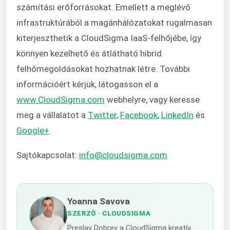
számítási erőforrásokat. Emellett a meglévő
infrastruktúrából a magánhálózatokat rugalmasan
kiterjeszthetik a CloudSigma IaaS-felhőjébe, így
könnyen kezelhető és átlátható hibrid
felhőmegoldásokat hozhatnak létre. További
információért kérjük, látogasson el a
www.CloudSigma.com
webhelyre, vagy keresse
meg a vállalatot a
Twitter
,
Facebook
,
LinkedIn
és
Google+
.
Sajtókapcsolat:
info@cloudsigma.com
Yoanna Savova
SZERZŐ
· CLOUDSIGMA
Preslav Dobrev a CloudSigma kreatív