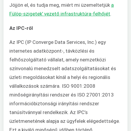
Jöjjön el, és tudja meg, miért mi üzemeltetjük
a
Fülöp-szigetek’ vezető infrastruktúra-felhőjét
.
Az IPC-ről
Az IPC (IP Converge Data Services, Inc.) egy
internetes adatközpont-, távközlési és
felhőszolgáltató vállalat, amely nemzetközi
színvonalú menedzselt adatszolgáltatásokat és
üzleti megoldásokat kínál a helyi és regionális
vállalkozások számára. ISO 9001:2008
minőségirányítási rendszer és ISO 27001:2013
információbiztonsági irányítási rendszer
tanúsítvánnyal rendelkezik. Az IPC’s
üzletmenetének alapja az ügyfelek elégedettsége.
Ezt a kiváló minőségű, időben történő