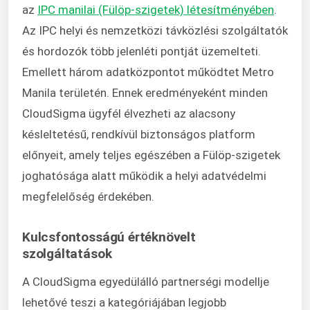
az
IPC manilai (Fülöp-szigetek) létesítményében
.
Az IPC helyi és nemzetközi távközlési szolgáltatók
és hordozók több jelenléti pontját üzemelteti.
Emellett három adatközpontot működtet Metro
Manila területén. Ennek eredményeként minden
CloudSigma ügyfél élvezheti az alacsony
késleltetésű, rendkívül biztonságos platform
előnyeit, amely teljes egészében a Fülöp-szigetek
joghatósága alatt működik a helyi adatvédelmi
megfelelőség érdekében.
Kulcsfontosságú értéknövelt
szolgáltatások
A CloudSigma egyedülálló partnerségi modellje
lehetővé teszi a kategóriájában legjobb