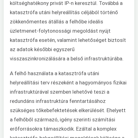
költséghatékony privát IP-n keresztül. Továbbá a
katasztrófa utáni helyreállítás céljából történő
zökkenőmentes átállás a felhőbe ideális
üzletmenet-folytonossági megoldást nyújt
katasztrófa esetén, valamint lehetőséget biztosít
az adatok későbbi egyszerű
visszaszinkronizálására a belső infrastruktúrába.
A felhő használata a katasztrófa utáni
helyreállítási terv részeként a hagyományos fizikai
infrastruktúrával szemben lehetővé teszi a
redundáns infrastruktúra fenntartásához
szükséges tőkebefektetések elkerülését. Ehelyett
a felhőből származó, igény szerinti számítási
erőforrásokra támaszkodik. Ezáltal a komplex
katasztrófa-helyreállítási megoldások költsége a