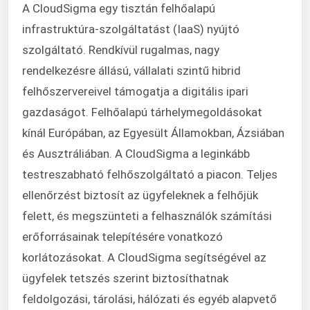
A CloudSigma egy tisztán felhőalapú
infrastruktúra-szolgáltatást (IaaS) nyújtó
szolgáltató. Rendkívül rugalmas, nagy
rendelkezésre állású, vállalati szintű hibrid
felhőszervereivel támogatja a digitális ipari
gazdaságot. Felhőalapú tárhelymegoldásokat
kínál Európában, az Egyesült Államokban, Ázsiában
és Ausztráliában. A CloudSigma a leginkább
testreszabható felhőszolgáltató a piacon. Teljes
ellenőrzést biztosít az ügyfeleknek a felhőjük
felett, és megszünteti a felhasználók számítási
erőforrásainak telepítésére vonatkozó
korlátozásokat. A CloudSigma segítségével az
ügyfelek tetszés szerint biztosíthatnak
feldolgozási, tárolási, hálózati és egyéb alapvető