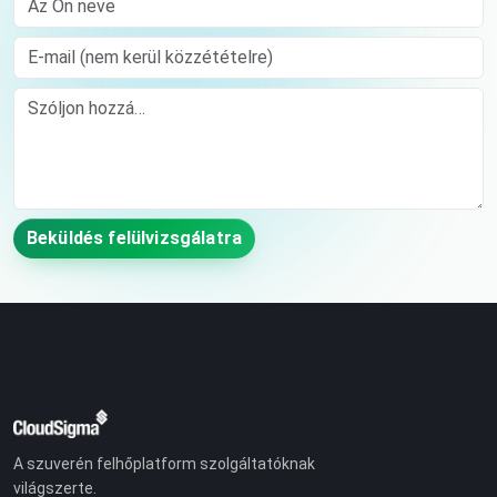
E-mail (nem kerül közzétételre)
Comment
Beküldés felülvizsgálatra
A szuverén felhőplatform szolgáltatóknak
világszerte.