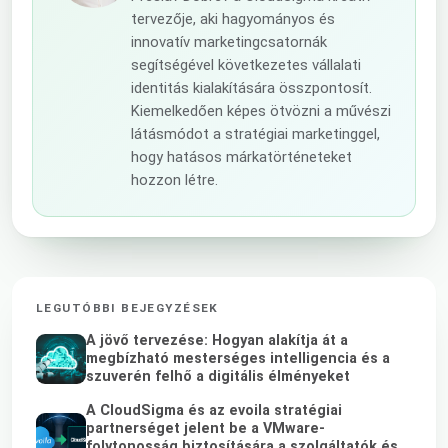
tervezője, aki hagyományos és
innovatív marketingcsatornák
segítségével következetes vállalati
identitás kialakítására összpontosít.
Kiemelkedően képes ötvözni a művészi
látásmódot a stratégiai marketinggel,
hogy hatásos márkatörténeteket
hozzon létre.
LEGUTÓBBI BEJEGYZÉSEK
A jövő tervezése: Hogyan alakítja át a
megbízható mesterséges intelligencia és a
szuverén felhő a digitális élményeket
A CloudSigma és az evoila stratégiai
partnerséget jelent be a VMware-
folytonosság biztosítására a szolgáltatók és