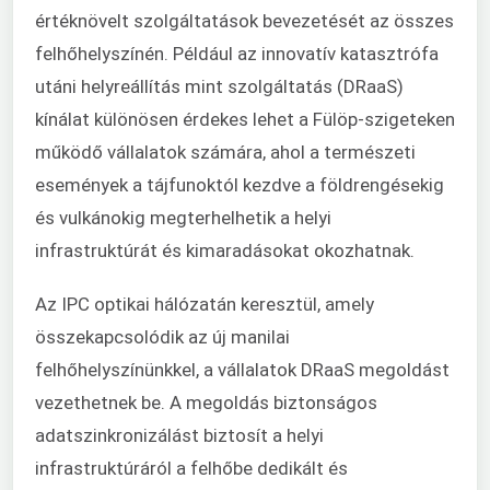
értéknövelt szolgáltatások bevezetését az összes
felhőhelyszínén. Például az innovatív katasztrófa
utáni helyreállítás mint szolgáltatás (DRaaS)
kínálat különösen érdekes lehet a Fülöp-szigeteken
működő vállalatok számára, ahol a természeti
események a tájfunoktól kezdve a földrengésekig
és vulkánokig megterhelhetik a helyi
infrastruktúrát és kimaradásokat okozhatnak.
Az IPC optikai hálózatán keresztül, amely
összekapcsolódik az új manilai
felhőhelyszínünkkel, a vállalatok DRaaS megoldást
vezethetnek be. A megoldás biztonságos
adatszinkronizálást biztosít a helyi
infrastruktúráról a felhőbe dedikált és