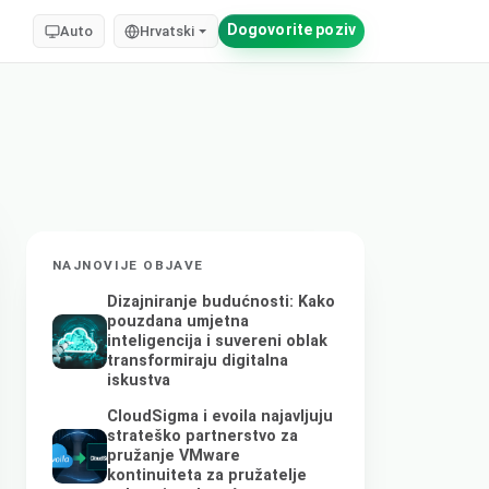
Dogovorite poziv
Auto
Hrvatski
NAJNOVIJE OBJAVE
Dizajniranje budućnosti: Kako
pouzdana umjetna
inteligencija i suvereni oblak
transformiraju digitalna
iskustva
CloudSigma i evoila najavljuju
strateško partnerstvo za
pružanje VMware
kontinuiteta za pružatelje