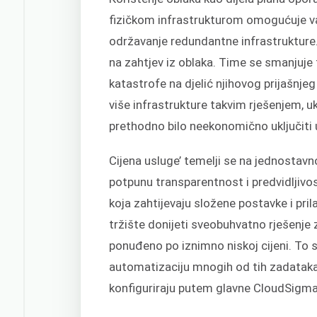
fizičkom infrastrukturom omogućuje va
održavanje redundantne infrastrukture.
na zahtjev iz oblaka. Time se smanjuje
katastrofe na djelić njihovog prijašnj
više infrastrukture takvim rješenjem, uk
prethodno bilo neekonomično uključiti 
Cijena usluge’ temelji se na jednosta
potpunu transparentnost i predvidljivo
koja zahtijevaju složene postavke i pr
tržište donijeti sveobuhvatno rješenje 
ponuđeno po iznimno niskoj cijeni. To 
automatizaciju mnogih od tih zadataka
konfiguriraju putem glavne CloudSigma