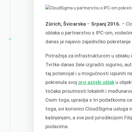
Zürich, Švicarska
–
Srpanj 2016.
– Clo
oblaka u partnerstvu s IPC-om, vodećim
danas je najavio zajedničko pokretanje i
Potražnja za infrastrukturom u oblaku u
Tvrtke danas žele izgraditi sigurno, a
taj potencijal i u mogućnosti ispuniti 
pokrenula svoj
prvi azijski oblak
u objek
točaka prisutnosti lokalnih i međunarod
Osim toga, upravlja s tri podatkovna c
toga, svi korisnici CloudSigma usluga i
kašnjenjem, a sve pod jurisdikcijom Fil
podacima.