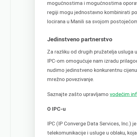
mogućnostima i mogućnostima oporavka 
regiji mogu jednostavno kombinirati po
locirana u Manili sa svojom postojećo
Jedinstveno partnerstvo
Za razliku od drugih pružatelja usluga 
IPC-om omogućuje nam izradu prilagođen
nudimo jedinstveno konkurentnu cijenu 
mrežno povezivanje.
Saznajte zašto upravljamo
vodećim inf
O IPC-u
IPC (IP Converge Data Services, Inc.) j
telekomunikacije i usluge u oblaku, koj