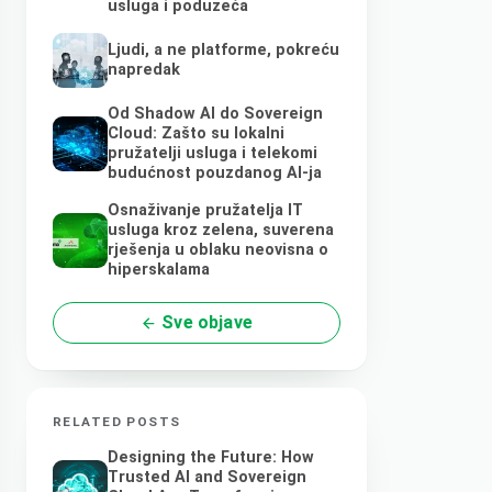
usluga i poduzeća
Ljudi, a ne platforme, pokreću
napredak
Od Shadow AI do Sovereign
Cloud: Zašto su lokalni
pružatelji usluga i telekomi
budućnost pouzdanog AI-ja
Osnaživanje pružatelja IT
usluga kroz zelena, suverena
rješenja u oblaku neovisna o
hiperskalama
Sve objave
RELATED POSTS
Designing the Future: How
Trusted AI and Sovereign