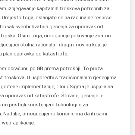
m izbjegavanje kapitalnih troškova potrebnih za
 Umjesto toga, oslanjate se na računalne resurse
 trošak sveobuhvatnih rješenja za oporavak od
eg troška. Osim toga, omogućuje pokrivanje znatno
ljučujući stolna računala i drugu imovinu koju je
u plan oporavka od katastrofe.
vnom obračunu po GB prema potrošnji. To pruža
st troškova. U usporedbi s tradicionalnim rješenjima
ilagođene implementacije, CloudSigma je uspjela na
za oporavak od katastrofe. Štoviše, rješenje je
smo postigli korištenjem tehnologije za
. Nadalje, omogućujemo korisnicima da ih sami
 web-aplikacije.