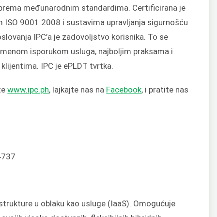
 prema međunarodnim standardima. Certificirana je
m ISO 9001:2008 i sustavima upravljanja sigurnošću
lovanja IPC’a je zadovoljstvo korisnika. To se
remenom isporukom usluga, najboljim praksama i
klijentima. IPC je ePLDT tvrtka.
ite
www.ipc.ph
, lajkajte nas na
Facebook
, i pratite nas
C
4737
rastrukture u oblaku kao usluge (IaaS). Omogućuje