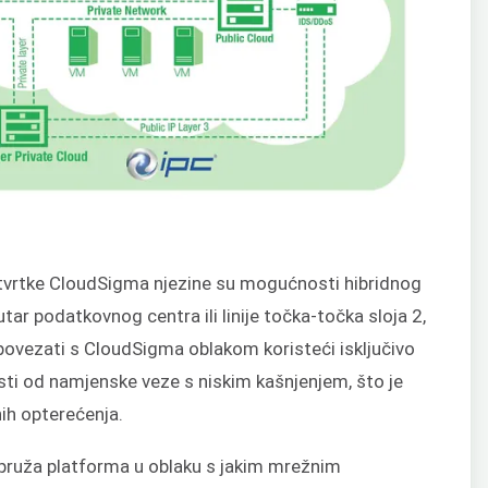
u tvrtke CloudSigma njezine su mogućnosti hibridnog
ar podatkovnog centra ili linije točka-točka sloja 2,
povezati s CloudSigma oblakom koristeći isključivo
risti od namjenske veze s niskim kašnjenjem, što je
nih opterećenja.
 pruža platforma u oblaku s jakim mrežnim