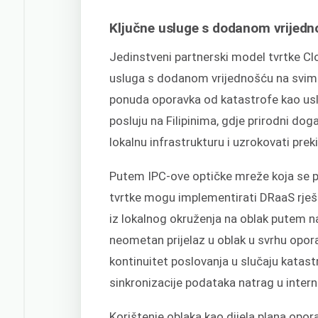
Ključne usluge s dodanom vrijed
Jedinstveni partnerski model tvrtke C
usluga s dodanom vrijednošću na svim n
ponuda oporavka od katastrofe kao usl
posluju na Filipinima, gdje prirodni do
lokalnu infrastrukturu i uzrokovati prek
Putem IPC-ove optičke mreže koja se p
tvrtke mogu implementirati DRaaS rješe
iz lokalnog okruženja na oblak putem na
neometan prijelaz u oblak u svrhu opor
kontinuitet poslovanja u slučaju kata
sinkronizacije podataka natrag u intern
Korištenje oblaka kao dijela plana opo