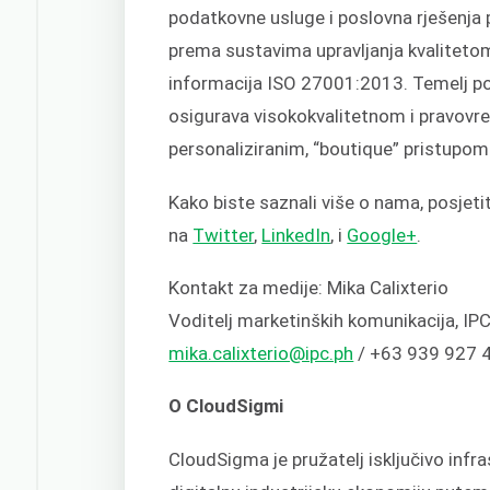
podatkovne usluge i poslovna rješenja
prema sustavima upravljanja kvaliteto
informacija ISO 27001:2013. Temelj pos
osigurava visokokvalitetnom i pravov
personaliziranim, “boutique” pristupom 
Kako biste saznali više o nama, posjet
na
Twitter
,
LinkedIn
, i
Google+
.
Kontakt za medije: Mika Calixterio
Voditelj marketinških komunikacija, IP
mika.calixterio@ipc.ph
/ +63 939 927 
O CloudSigmi
CloudSigma je pružatelj isključivo inf