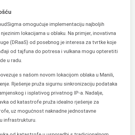
nošću
loudSigma omogućuje implementaciju najboljih
jezinim lokacijama u oblaku. Na primjer, inovativna
uge (DRaaS) od posebnog je interesa za tvrtke koje
gađaji od tajfuna do potresa i vulkana mogu opteretiti
ide u radu.
ovezuje s našom novom lokacijom oblaka u Manili,
nje. Rješenje pruža sigurnu sinkronizaciju podataka
mjenskog i isplativog privatnog IP-a. Nadalje,
avka od katastrofe pruža idealno rješenje za
strofe, uz mogućnost naknadne jednostavne
u infrastrukturu.
ravka od katastrofe u usporedbi s tradicionalnom