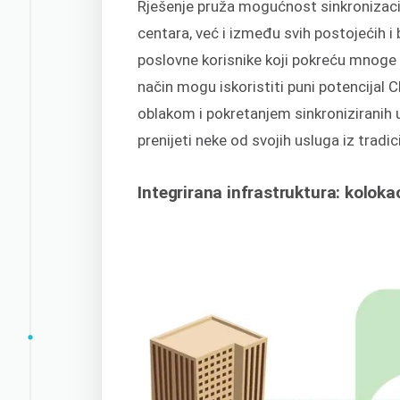
Rješenje pruža mogućnost sinkronizacij
centara, već i između svih postojećih i
poslovne korisnike koji pokreću mnoge 
način mogu iskoristiti puni potencijal
oblakom i pokretanjem sinkroniziranih
prenijeti neke od svojih usluga iz tradi
Integrirana infrastruktura: kolok