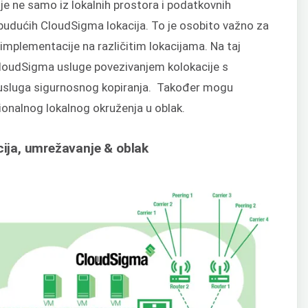
e ne samo iz lokalnih prostora i podatkovnih
 budućih CloudSigma lokacija. To je osobito važno za
implementacije na različitim lokacijama. Na taj
 CloudSigma usluge povezivanjem kolokacije s
 usluga sigurnosnog kopiranja. Također mogu
cionalnog lokalnog okruženja u oblak.
acija, umrežavanje & oblak