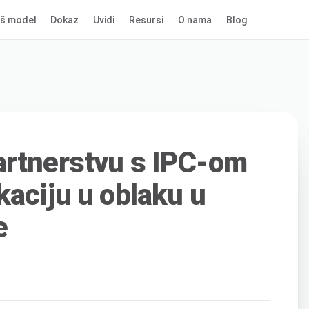
š model
Dokaz
Uvidi
Resursi
O nama
Blog
artnerstvu s IPC-om
kaciju u oblaku u
e