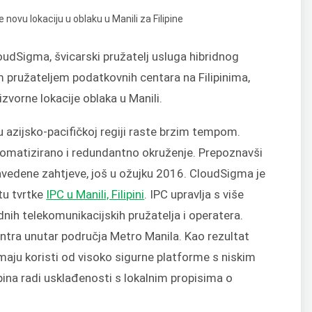
udSigma, švicarski pružatelj usluga hibridnog
 pružateljem podatkovnih centara na Filipinima,
zvorne lokacije oblaka u Manili.
 azijsko-pacifičkoj regiji raste brzim tempom.
utomatizirano i redundantno okruženje. Prepoznavši
navedene zahtjeve, još u ožujku 2016. CloudSigma je
tu tvrtke
IPC u Manili, Filipini
. IPC upravlja s više
nih telekomunikacijskih pružatelja i operatera.
entra unutar područja Metro Manila. Kao rezultat
maju koristi od visoko sigurne platforme s niskim
ipina radi usklađenosti s lokalnim propisima o